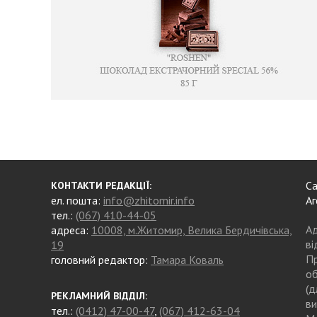
Са
КОНТАКТИ РЕДАКЦІЇ:
ел. пошта:
info@zhitomir.info
Аг
тел.:
(067) 410-44-05
Ад
адреса:
10008, м.Житомир, Велика Бердичівська,
ві
19
Пр
головний редактор:
Тамара Коваль
об
(д
РЕКЛАМНИЙ ВІДДІЛ:
ви
тел.:
(0412) 47-00-47
,
(067) 412-63-04