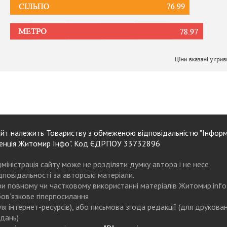
йт належить Товариству з обмеженою відповідальністю "Інформ
енція Житомир Інфо". Код ЄДРПОУ 33732896
міністрація сайту може не розділяти думку автора і не несе
дповідальності за авторські матеріали.
и повному чи частковому використанні матеріалів Житомир.info
ов’язкове гіперпосилання
ля інтернет-ресурсів), або письмова згода редакції (для друкова
дань)