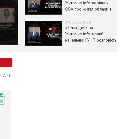
Житомир.info: керівник
ОВА про життя області в
умовах воєнного стану
29.04.2022, 10:59
«Тема дня» на
Житомир.info: новий
начальник ГУНП розповість
про ситуацію в області
: АТБ,