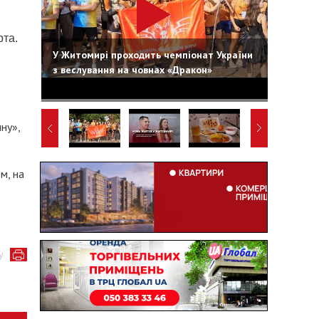
рта.
У Житомирі проходить чемпіонат України
з веслування на човнах «Дракон»
ну»,
м, на
у