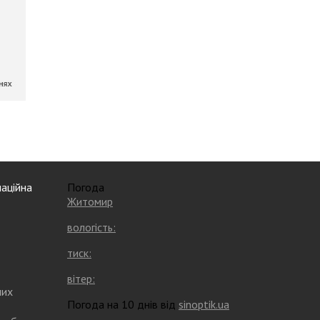
аційна
Погода
Житомир
вологість:
тиск:
вітер:
них
Погода на 10 днів від
sinoptik.ua