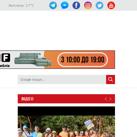
Житомир:
17
°C
ВІДЕО