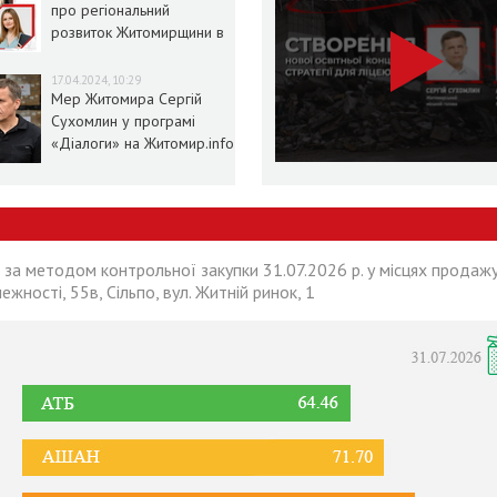
про регіональний
розвиток Житомирщини в
умовах воєнного стану
17.04.2024, 10:29
Мер Житомира Сергій
Сухомлин у програмі
«Діалоги» на Житомир.info
 за методом контрольної закупки 31.07.2026 р. у місцях продажу
лежності, 55в, Сільпо, вул. Житній ринок, 1