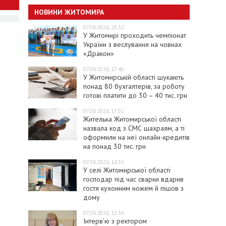
НОВИНИ ЖИТОМИРА
07.08.2026, 20:12
У Житомирі проходить чемпіонат
України з веслування на човнах
«Дракон»
07.08.2026, 17:40
У Житомирській області шукають
понад 80 бухгалтерів, за роботу
готові платити до 30 – 40 тис. грн
07.08.2026, 17:02
Жителька Житомирської області
назвала код з СМС шахраям, а ті
оформили на неї онлайн-кредитів
на понад 30 тис. грн
07.08.2026, 16:31
У селі Житомирської області
господар під час сварки вдарив
гостя кухонним ножем й пішов з
дому
07.08.2026, 15:36
Інтерв’ю з ректором