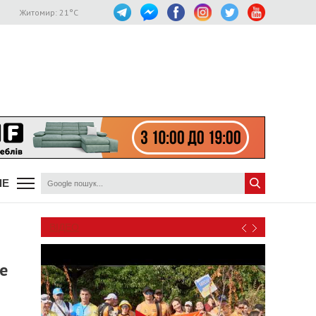
Житомир:
21
°C
ШЕ
ВІДЕО
е