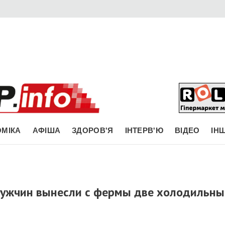
МІКА
АФІША
ЗДОРОВ'Я
ІНТЕРВ'Ю
ВІДЕО
ІН
мужчин вынесли с фермы две холодильны