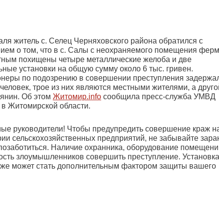
аля житель с. Селец Черняховского района обратился с
ием о том, что в с. Салы с неохраняемого помещения фер
тным похищены четыре металлические желоба и две
ные установки на общую сумму около 6 тыс. гривен.
неры по подозрению в совершении преступления задержа
человек, трое из них являются местными жителями, а друго
янин. Об этом
Житомир.info
сообщила пресс-служба УМВД
 в Житомирской области.
ые руководители! Чтобы предупредить совершение краж н
рии сельскохозяйственных предприятий, не забывайте зара
 позаботиться. Наличие охранника, оборудование помещени
ость злоумышленников совершить преступление. Установк
кже может стать дополнительным фактором защиты вашего