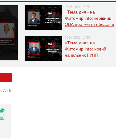
13.05.2022, 13:25
«Тема дня» на
Житомир.info: керівник
ОВА про життя області в
умовах воєнного стану
29.04.2022, 10:59
«Тема дня» на
Житомир.info: новий
начальник ГУНП
розповість про ситуацію
в області
: АТБ,