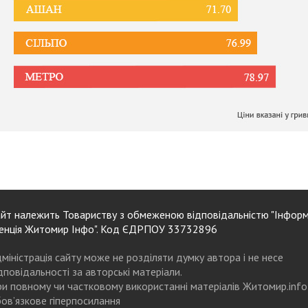
йт належить Товариству з обмеженою відповідальністю "Інформ
енція Житомир Інфо". Код ЄДРПОУ 33732896
міністрація сайту може не розділяти думку автора і не несе
дповідальності за авторські матеріали.
и повному чи частковому використанні матеріалів Житомир.info
ов’язкове гіперпосилання