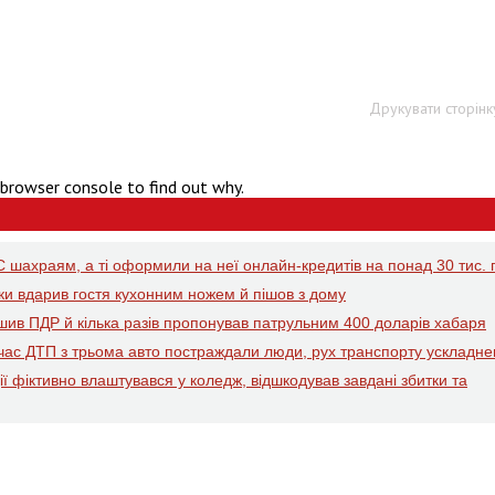
Друкувати сторінк
 browser console to find out why.
 шахраям, а ті оформили на неї онлайн-кредитів на понад 30 тис. 
рки вдарив гостя кухонним ножем й пішов з дому
ушив ПДР й кілька разів пропонував патрульним 400 доларів хабаря
д час ДТП з трьома авто постраждали люди, рух транспорту ускладн
ї фіктивно влаштувався у коледж, відшкодував завдані збитки та