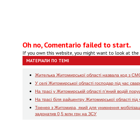
Oh no, Comentario failed to start.
If you own this website, you might want to look at the
МАТЕРІАЛИ ПО ТЕМІ
Жителька Житомирської області назвала код з СМС
У селі Житомирської області господар під час сва
На трасі у Житомирській області п’яний водій пор
На трасі біля райцентру Житомирської області пі
Тренер з Житомира, який для уникнення мобілізаці
задонатив 0,5 млн грн на ЗСУ