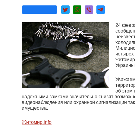
24 февр
сообщен
неизвес
холодиль
Милицио
четырех 
житомир
Украины
Уважаем
террито
об этом
надежными замками значительно снизят возможн
видеонаблюдения или охранной сигнализации та
имущества.
Житомир.info