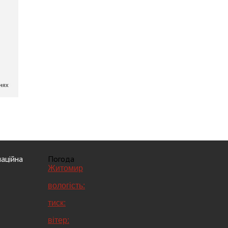
аційна
Погода
Житомир
вологість:
тиск:
вітер: