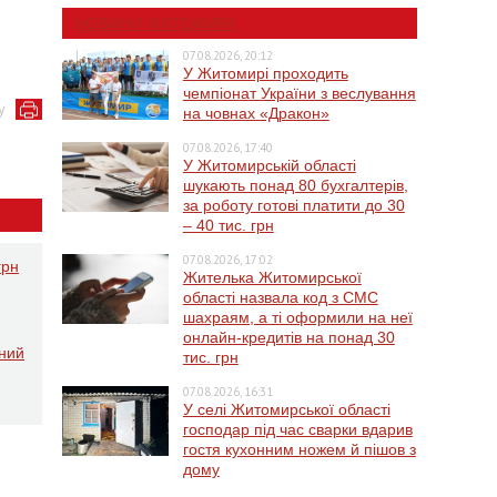
НОВИНИ ЖИТОМИРА
07.08.2026, 20:12
У Житомирі проходить
чемпіонат України з веслування
у
на човнах «Дракон»
07.08.2026, 17:40
У Житомирській області
шукають понад 80 бухгалтерів,
за роботу готові платити до 30
– 40 тис. грн
07.08.2026, 17:02
грн
Жителька Житомирської
області назвала код з СМС
шахраям, а ті оформили на неї
онлайн-кредитів на понад 30
ений
тис. грн
07.08.2026, 16:31
У селі Житомирської області
господар під час сварки вдарив
гостя кухонним ножем й пішов з
дому