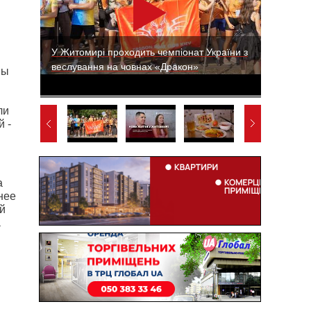
У Житомирі проходить чемпіонат України з
веслування на човнах «Дракон»
мы
ли
й -
а
нее
й
а