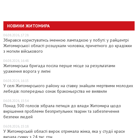
НОВИНИ ЖИТОМИРА
06.08.2026, 17:28
Збирався користуватись іменною лампадкою у побуті: у райцентрі
Житомирської області розшукали чоловіка, причетного до крадіжки
з могили військового
06.08.2026, 16:48
Житомирська бригада посіла перше місце за результатами
ураження ворога у липні
06.08.2026, 16:15
У селі Житомирського району на ставку знайшли мертвими молодих
лебедів: попередньо ознак браконьєрства не виявили
06.08.2026, 15:54
Понад 300 голосів зібрала петиція до влади Житомира щодо
вирішення проблеми безпритульних тварин та забезпечення
безпеки людей
06.08.2026, 15:18
У Житомирській області вирок отримала жінка, яка у студії краси
вкрала сумку з 24 тис. грн