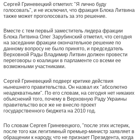
Сергей Гриневецкий отметил: "Я лично буду
голосовать", и не исключил, что фракция Блока Литвина
также может проголосовать за это решение.
Вместе с тем первый заместитель лидера фракции
Блока Литвина Олег Зарубинский отметил, что сегодня
на заседании фракции окончательное решение по
данному вопросу не было принято, и председатель
Верховной Рады Владимир Литвин должен провести
переговоры о коалиции в парламенте со всеми ее
возможными участниками.
Сергей Гриневецкий подверг критике действия
нынешнего правительства. Он назвал их "абсолютно
неадекватными". По его словам, на сегодня нет никаких
объяснений того, почему в Верховную Раду Украины
правительство все же не внесло проект
государственного бюджета на 2010 год.
По словам Сергея Гриневецкого, "после этих истерик,
после того как легитимный премьер-министр заявляет в
обращении к народу, что не признает Президента, когда