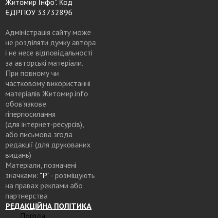
Житомир Інфо". Код
ЄДРПОУ 33732896
Адміністрація сайту може
не розділяти думку автора
і не несе відповідальності
за авторські матеріали.
При повному чи
частковому використанні
матеріалів Житомир.info
обов’язкове
гіперпосилання
(для інтернет-ресурсів),
або письмова згода
редакції (для друкованих
видань)
Матеріали, позначені
значками:
"Р"
- розміщують
на правах реклами або
партнерства
РЕДАКЦІЙНА ПОЛІТИКА
Погода