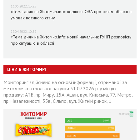
13.05.2022, 13:25
«Тема дня» на Житомир.info: керівник ОВА про життя області в
умовах воєнного стану
29.04.2022, 10:59
«Тема дня» на Житомир.info: новий начальник ГУНП розповість
про ситуацію в області
ЦІНИ В ЖИТОМИРІ
Моніторинг здійснено на основі інформації, отриманої за
методом контрольної закупки 31.07.2026 р. у місцях
продажу: АТБ, пр. Миру, 15А, Ашан, вул. Київська, 77, Метро,
пр. Незалежності, 55в, Сільпо, вул. Житній ринок, 1