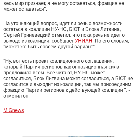
весь мир признает, я не могу оставаться, фракция не
может оставаться".
На уточняющий вопрос, идет ли речь о возможности
остаться в коалиции НУ-НС, БЮТ и Блока Литвина,
Сергей Гриневецкий отметил, что пока речь не идет о
выходе из коалиции, сообщает
УНИАН
. По его словам,
"может же быть совсем другой вариант".
"Ну, вот есть проект коалиционного соглашения,
который Партия регионов как оппозиционная сила
предложила всем. Все читают, НУ-НС может
согласиться, Блок Литвина может согласиться, а БЮТ не
согласится и выходит из коалиции, так мы присоединим
фракцию Партии регионов к действующей коалиции ", -
отметил он.
МIGnews