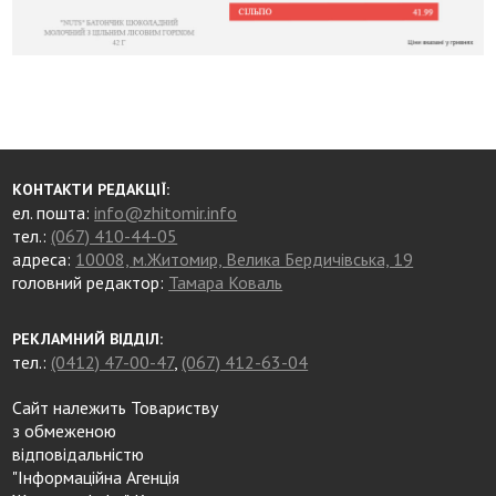
КОНТАКТИ РЕДАКЦІЇ:
ел. пошта:
info@zhitomir.info
тел.:
(067) 410-44-05
адреса:
10008, м.Житомир, Велика Бердичівська, 19
головний редактор:
Тамара Коваль
РЕКЛАМНИЙ ВІДДІЛ:
тел.:
(0412) 47-00-47
,
(067) 412-63-04
Сайт належить Товариству
з обмеженою
відповідальністю
"Інформаційна Агенція