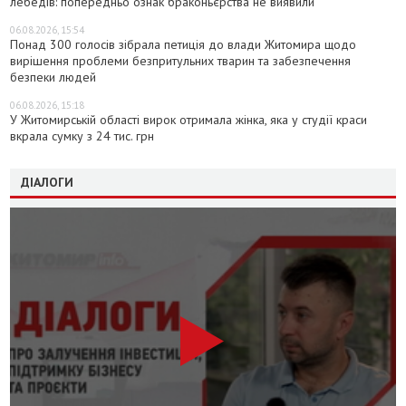
лебедів: попередньо ознак браконьєрства не виявили
06.08.2026, 15:54
Понад 300 голосів зібрала петиція до влади Житомира щодо
вирішення проблеми безпритульних тварин та забезпечення
безпеки людей
06.08.2026, 15:18
У Житомирській області вирок отримала жінка, яка у студії краси
вкрала сумку з 24 тис. грн
ДІАЛОГИ