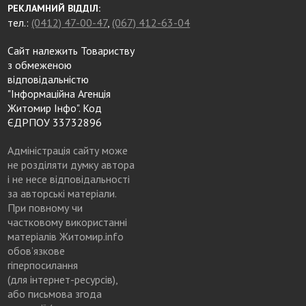
РЕКЛАМНИЙ ВІДДІЛ:
тел.:
(0412) 47-00-47
,
(067) 412-63-04
Сайт належить Товариству
з обмеженою
відповідальністю
"Інформаційна Агенція
Житомир Інфо". Код
ЄДРПОУ 33732896
Адміністрація сайту може
не розділяти думку автора
і не несе відповідальності
за авторські матеріали.
При повному чи
частковому використанні
матеріалів Житомир.info
обов’язкове
гіперпосилання
(для інтернет-ресурсів),
або письмова згода