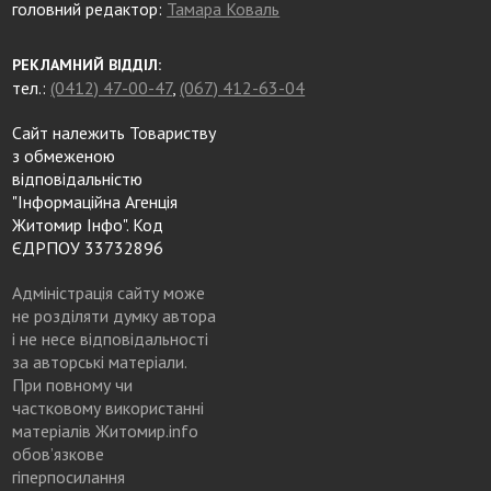
головний редактор:
Тамара Коваль
РЕКЛАМНИЙ ВІДДІЛ:
тел.:
(0412) 47-00-47
,
(067) 412-63-04
Сайт належить Товариству
з обмеженою
відповідальністю
"Інформаційна Агенція
Житомир Інфо". Код
ЄДРПОУ 33732896
Адміністрація сайту може
не розділяти думку автора
і не несе відповідальності
за авторські матеріали.
При повному чи
частковому використанні
матеріалів Житомир.info
обов’язкове
гіперпосилання