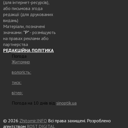
(для інтернет-ресурсів),
або письмова згода
редакції (для друкованих
видань)
Матеріали, позначені
значками:
"Р"
- розміщують
на правах реклами або
партнерства
РЕДАКЦІЙНА ПОЛІТИКА
Погода
Житомир
вологість:
тиск:
вітер:
Погода на 10 днів від
sinoptik.ua
© 2026
Zhitomir.INFO
Всі права захищені. Розроблено
агентством
ROST DIGITAL