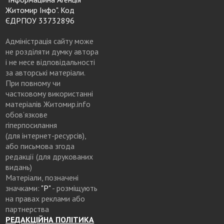
Житомир Інфо". Код
ЄДРПОУ 33732896
Адміністрація сайту може
не розділяти думку автора
і не несе відповідальності
за авторські матеріали.
При повному чи
частковому використанні
матеріалів Житомир.info
обов’язкове
гіперпосилання
(для інтернет-ресурсів),
або письмова згода
редакції (для друкованих
видань)
Матеріали, позначені
значками:
"Р"
- розміщують
на правах реклами або
партнерства
РЕДАКЦІЙНА ПОЛІТИКА