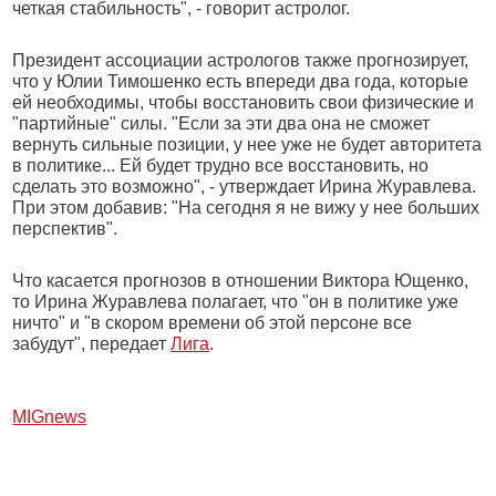
четкая стабильность", - говорит астролог.
Президент ассоциации астрологов также прогнозирует,
что у Юлии Тимошенко есть впереди два года, которые
ей необходимы, чтобы восстановить свои физические и
"партийные" силы. "Если за эти два она не сможет
вернуть сильные позиции, у нее уже не будет авторитета
в политике... Ей будет трудно все восстановить, но
сделать это возможно", - утверждает Ирина Журавлева.
При этом добавив: "На сегодня я не вижу у нее больших
перспектив".
Что касается прогнозов в отношении Виктора Ющенко,
то Ирина Журавлева полагает, что "он в политике уже
ничто" и "в скором времени об этой персоне все
забудут", передает
Лига
.
МIGnews