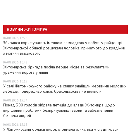
НОВИНИ ЖИТОМИРА
06.08.2026, 17:28
Збирався користуватись іменною лампадкою у побуті: у райцентрі
Житомирської області розшукали чоловіка, причетного до крадіжки
з могили військового
06.08.2026, 16:48
Житомирська бригада посіла перше місце за результатами
ураження ворога у липні
06.08.2026, 16:15
У селі Житомирського району на ставку знайшли мертвими молодих
лебедів: попередньо ознак браконьєрства не виявили
06.08.2026, 15:54
Понад 300 голосів зібрала петиція до влади Житомира щодо
вирішення проблеми безпритульних тварин та забезпечення
безпеки людей
06.08.2026, 15:18
У Житомирській області вирок отримала жінка, яка у студії краси