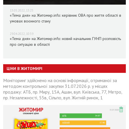
13.05.2022, 13:25
«Тема дня» на Житомир.info: керівник ОВА про життя області в
умовах воєнного стану
29.04.2022, 10:59
«Тема дня» на Житомир.info: новий начальник ГУНП розповість
про ситуацію в області
ЦІНИ В ЖИТОМИРІ
Моніторинг здійснено на основі інформації, отриманої за
методом контрольної закупки 31.07.2026 р. у місцях
продажу: АТБ, пр. Миру, 15А, Ашан, вул. Київська, 77, Метро,
пр. Незалежності, 55в, Сільпо, вул. Житній ринок, 1