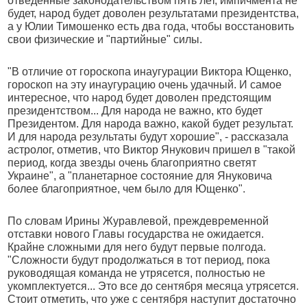
отведенные законодательством пять лет, импичмента не
будет, народ будет доволен результатами президентства,
а у Юлии Тимошенко есть два года, чтобы восстановить
свои физические и "партийные" силы.
"В отличие от гороскопа инаугурации Виктора Ющенко,
гороскоп на эту инаугурацию очень удачный. И самое
интересное, что народ будет доволен предстоящим
президентством... Для народа не важно, кто будет
Президентом. Для народа важно, какой будет результат.
И для народа результаты будут хорошие", - рассказала
астролог, отметив, что Виктор Янукович пришел в "такой
период, когда звезды очень благоприятно светят
Украине", а "планетарное состояние для Януковича
более благоприятное, чем было для Ющенко".
По словам Ирины Журавлевой, преждевременной
отставки нового Главы государства не ожидается.
Крайне сложными для него будут первые полгода.
"Сложности будут продолжаться в тот период, пока
руководящая команда не утрясется, полностью не
укомплектуется... Это все до сентября месяца утрясется.
Стоит отметить, что уже с сентября наступит достаточно