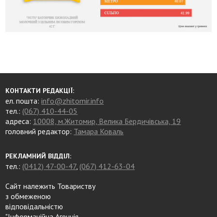
КОНТАКТИ РЕДАКЦІЇ:
ел. пошта:
info@zhitomir.info
тел.:
(067) 410-44-05
адреса:
10008, м.Житомир, Велика Бердичівська, 19
головний редактор:
Тамара Коваль
РЕКЛАМНИЙ ВІДДІЛ:
тел.:
(0412) 47-00-47
,
(067) 412-63-04
Сайт належить Товариству
з обмеженою
відповідальністю
"Інформаційна Агенція