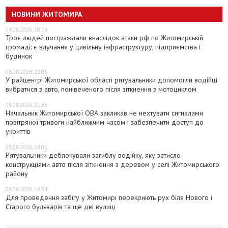
НОВИНИ ЖИТОМИРА
09.08.2026, 10:16
Троє людей постраждали внаслідок атаки рф по Житомирській
громаді: є влучання у цивільну інфраструктуру, підприємства і
будинок
08.08.2026, 22:06
У райцентрі Житомирської області рятувальники допомогли водійці
вибратися з авто, понівеченого після зіткнення з мотоциклом
08.08.2026, 21:53
Начальник Житомирської ОВА закликав не нехтувати сигналами
повітряної тривоги найближчим часом і забезпечити доступ до
укриттів
08.08.2026, 18:01
Рятувальники деблокували загиблу водійку, яку затисло
конструкціями авто після зіткнення з деревом у селі Житомирського
району
08.08.2026, 16:54
Для проведення забігу у Житомирі перекриють рух біля Нового і
Старого бульварів та ще дві вулиці