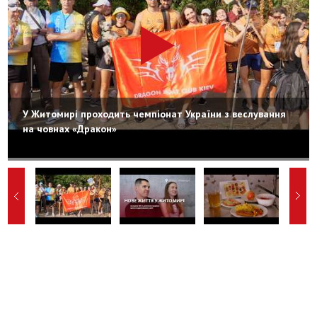
У Житомирі проходить чемпіонат України з веслування
на човнах «Дракон»