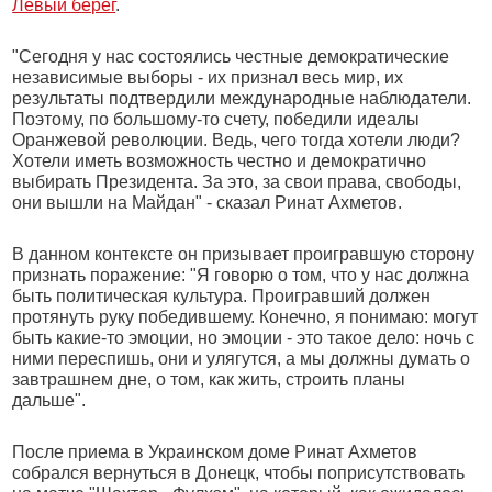
Левый берег
.
"Сегодня у нас состоялись честные демократические
независимые выборы - их признал весь мир, их
результаты подтвердили международные наблюдатели.
Поэтому, по большому-то счету, победили идеалы
Оранжевой революции. Ведь, чего тогда хотели люди?
Хотели иметь возможность честно и демократично
выбирать Президента. За это, за свои права, свободы,
они вышли на Майдан" - сказал Ринат Ахметов.
В данном контексте он призывает проигравшую сторону
признать поражение: "Я говорю о том, что у нас должна
быть политическая культура. Проигравший должен
протянуть руку победившему. Конечно, я понимаю: могут
быть какие-то эмоции, но эмоции - это такое дело: ночь с
ними переспишь, они и улягутся, а мы должны думать о
завтрашнем дне, о том, как жить, строить планы
дальше".
После приема в Украинском доме Ринат Ахметов
собрался вернуться в Донецк, чтобы поприсутствовать