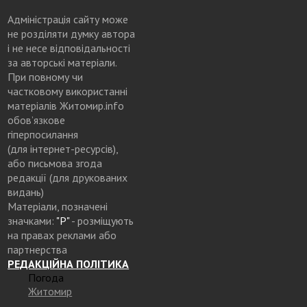
Адміністрація сайту може
не розділяти думку автора
і не несе відповідальності
за авторські матеріали.
При повному чи
частковому використанні
матеріалів Житомир.info
обов’язкове
гіперпосилання
(для інтернет-ресурсів),
або письмова згода
редакції (для друкованих
видань)
Матеріали, позначені
значками:
"Р"
- розміщують
на правах реклами або
партнерства
РЕДАКЦІЙНА ПОЛІТИКА
Погода
Житомир