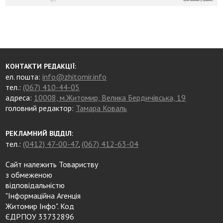
КОНТАКТИ РЕДАКЦІЇ:
ел. пошта:
info@zhitomir.info
тел.:
(067) 410-44-05
адреса:
10008, м.Житомир, Велика Бердичівська, 19
головний редактор:
Тамара Коваль
РЕКЛАМНИЙ ВІДДІЛ:
тел.:
(0412) 47-00-47
,
(067) 412-63-04
Сайт належить Товариству
з обмеженою
відповідальністю
"Інформаційна Агенція
Житомир Інфо". Код
ЄДРПОУ 33732896