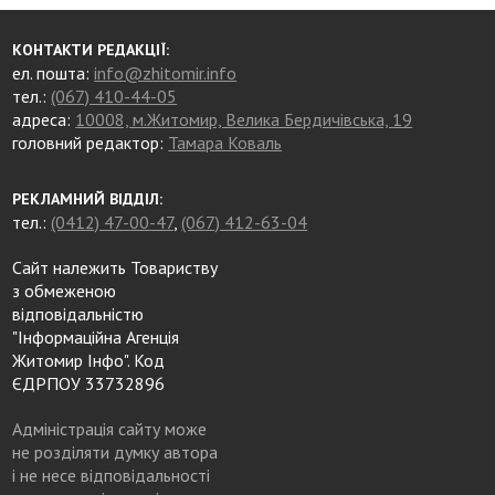
КОНТАКТИ РЕДАКЦІЇ:
ел. пошта:
info@zhitomir.info
тел.:
(067) 410-44-05
адреса:
10008, м.Житомир, Велика Бердичівська, 19
головний редактор:
Тамара Коваль
РЕКЛАМНИЙ ВІДДІЛ:
тел.:
(0412) 47-00-47
,
(067) 412-63-04
Сайт належить Товариству
з обмеженою
відповідальністю
"Інформаційна Агенція
Житомир Інфо". Код
ЄДРПОУ 33732896
Адміністрація сайту може
не розділяти думку автора
і не несе відповідальності