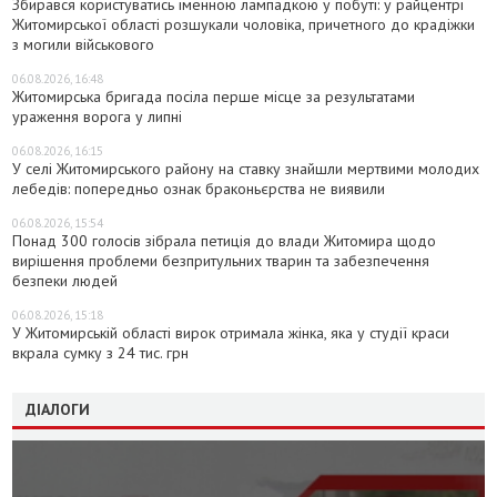
Збирався користуватись іменною лампадкою у побуті: у райцентрі
Житомирської області розшукали чоловіка, причетного до крадіжки
з могили військового
06.08.2026, 16:48
Житомирська бригада посіла перше місце за результатами
ураження ворога у липні
06.08.2026, 16:15
У селі Житомирського району на ставку знайшли мертвими молодих
лебедів: попередньо ознак браконьєрства не виявили
06.08.2026, 15:54
Понад 300 голосів зібрала петиція до влади Житомира щодо
вирішення проблеми безпритульних тварин та забезпечення
безпеки людей
06.08.2026, 15:18
У Житомирській області вирок отримала жінка, яка у студії краси
вкрала сумку з 24 тис. грн
ДІАЛОГИ