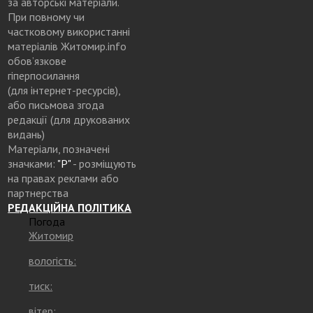
за авторські матеріали.
При повному чи
частковому використанні
матеріалів Житомир.info
обов’язкове
гіперпосилання
(для інтернет-ресурсів),
або письмова згода
редакції (для друкованих
видань)
Матеріали, позначені
значками:
"Р"
- розміщують
на правах реклами або
партнерства
РЕДАКЦІЙНА ПОЛІТИКА
Погода
Житомир
вологість:
тиск:
вітер: