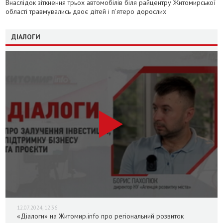
Внаслідок зіткнення трьох автомобілів біля райцентру Житомирської
області травмувались двоє дітей і пʼятеро дорослих
ДІАЛОГИ
12.07.2024, 12:36
«Діалоги» на Житомир.info про регіональний розвиток