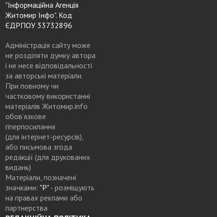
"Інформаційна Агенція
Житомир Інфо". Код
ЄДРПОУ 33732896
Адміністрація сайту може
не розділяти думку автора
і не несе відповідальності
за авторські матеріали.
При повному чи
частковому використанні
матеріалів Житомир.info
обов’язкове
гіперпосилання
(для інтернет-ресурсів),
або письмова згода
редакції (для друкованих
видань)
Матеріали, позначені
значками:
"Р"
- розміщують
на правах реклами або
партнерства