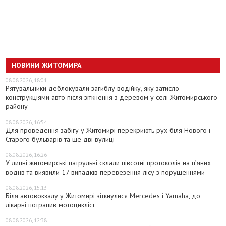
НОВИНИ ЖИТОМИРА
08.08.2026, 18:01
Рятувальники деблокували загиблу водійку, яку затисло
конструкціями авто після зіткнення з деревом у селі Житомирського
району
08.08.2026, 16:54
Для проведення забігу у Житомирі перекриють рух біля Нового і
Старого бульварів та ще дві вулиці
08.08.2026, 16:26
У липні житомирські патрульні склали півсотні протоколів на пʼяних
водіїв та виявили 17 випадків перевезення лісу з порушеннями
08.08.2026, 15:13
Біля автовокзалу у Житомирі зіткнулися Mercedes і Yamaha, до
лікарні потрапив мотоцикліст
08.08.2026, 12:38