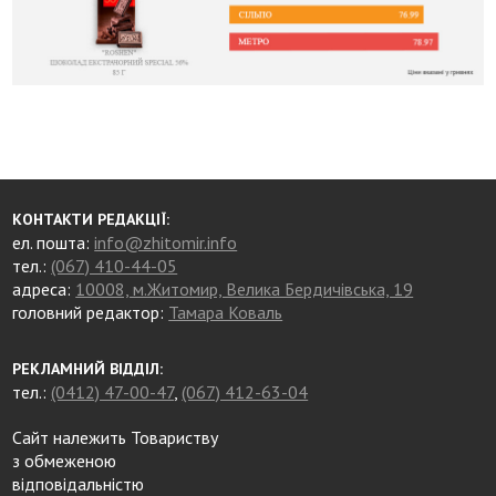
КОНТАКТИ РЕДАКЦІЇ:
ел. пошта:
info@zhitomir.info
тел.:
(067) 410-44-05
адреса:
10008, м.Житомир, Велика Бердичівська, 19
головний редактор:
Тамара Коваль
РЕКЛАМНИЙ ВІДДІЛ:
тел.:
(0412) 47-00-47
,
(067) 412-63-04
Сайт належить Товариству
з обмеженою
відповідальністю