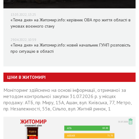
13.05.2022, 13:25
«Тема дня» на Житомир.info: керівник ОВА про життя області в
умовах воєнного стану
29.04.2022, 10:59
«Тема дня» на Житомир.info: новий начальник ГУНП розповість
про ситуацію в області
ЦІНИ В ЖИТОМИРІ
Моніторинг здійснено на основі інформації, отриманої за
методом контрольної закупки 31.07.2026 р. у місцях
продажу: АТБ, пр. Миру, 15А, Ашан, вул. Київська, 77, Метро,
пр. Незалежності, 55в, Сільпо, вул. Житній ринок, 1