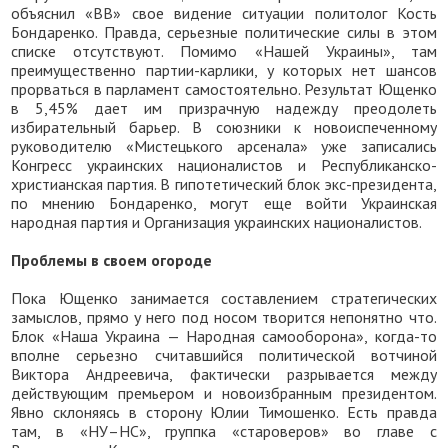
объяснил «ВВ» свое видение ситуации политолог Кость
Бондаренко. Правда, серьезные политические силы в этом
списке отсутствуют. Помимо «Нашей Украины», там
преимущественно партии-карлики, у которых нет шансов
прорваться в парламент самостоятельно. Результат Ющенко
в 5,45% дает им призрачную надежду преодолеть
избирательный барьер. В союзники к новоиспеченному
руководителю «Мистецького арсенала» уже записались
Конгресс украинских националистов и Республиканско-
христианская партия. В гипотетический блок экс-президента,
по мнению Бондаренко, могут еще войти Украинская
народная партия и Организация украинских националистов.
Проблемы в своем огороде
Пока Ющенко занимается составлением стратегических
замыслов, прямо у него под носом творится непонятно что.
Блок «Наша Украина — Народная самооборона», когда-то
вполне серьезно считавшийся политической вотчиной
Виктора Андреевича, фактически разрывается между
действующим премьером и новоизбранным президентом.
Явно склоняясь в сторону Юлии Тимошенко. Есть правда
там, в «НУ–НС», группка «староверов» во главе с