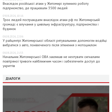
Внаслідок російської атаки у Житомирі зупинило роботу
підприємство, де працювали 3500 людей
09.08.2026, 10:16
Троє людей постраждали внаслідок атаки рф по Житомирській
громаді: є влучання у цивільну інфраструктуру, підприємства і
будинок
08.08.2026, 22:06
У райцентрі Житомирської області рятувальники допомогли водійці
вибратися з авто, понівеченого після зіткнення з мотоциклом
08.08.2026, 21:53
Начальник Житомирської ОВА закликав не нехтувати сигналами
повітряної тривоги найближчим часом і забезпечити доступ до
укриттів
ДІАЛОГИ