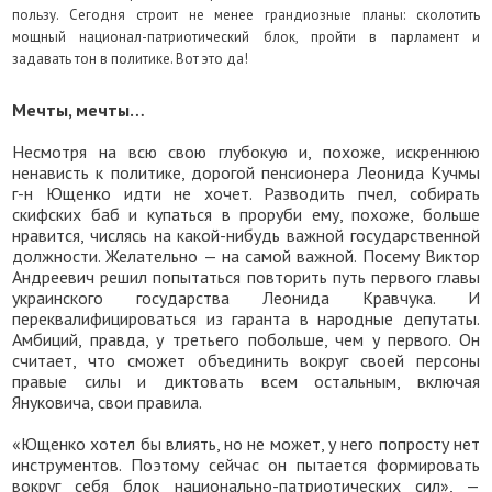
пользу. Сегодня строит не менее грандиозные планы: сколотить
мощный национал-патриотический блок, пройти в парламент и
задавать тон в политике. Вот это да!
Мечты, мечты…
Несмотря на всю свою глубокую и, похоже, искреннюю
ненависть к политике, дорогой пенсионера Леонида Кучмы
г-н Ющенко идти не хочет. Разводить пчел, собирать
скифских баб и купаться в проруби ему, похоже, больше
нравится, числясь на какой-нибудь важной государственной
должности. Желательно — на самой важной. Посему Виктор
Андреевич решил попытаться повторить путь первого главы
украинского государства Леонида Кравчука. И
переквалифицироваться из гаранта в народные депутаты.
Амбиций, правда, у третьего побольше, чем у первого. Он
считает, что сможет объединить вокруг своей персоны
правые силы и диктовать всем остальным, включая
Януковича, свои правила.
«Ющенко хотел бы влиять, но не может, у него попросту нет
инструментов. Поэтому сейчас он пытается формировать
вокруг себя блок национально-патриотических сил», —