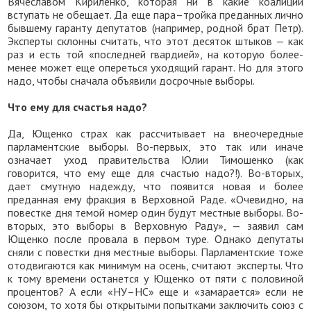
Вячеславом Кириленко, которая ни в какие коалиции
вступать не обещает. Да еще пара–тройка преданных лично
бывшему гаранту депутатов (например, родной брат Петр).
Эксперты склонны считать, что этот десяток штыков — как
раз и есть той «последней гвардией», на которую более-
менее может еще опереться уходящий гарант. Но для этого
надо, чтобы сначала объявили досрочные выборы.
Что ему для счастья надо?
Да, Ющенко страх как рассчитывает на внеочередные
парламентские выборы. Во-первых, это так или иначе
означает уход правительства Юлии Тимошенко (как
говорится, что ему еще для счастью надо?!). Во-вторых,
дает смутную надежду, что появится новая и более
преданная ему фракция в Верховной Раде. «Очевидно, на
повестке дня темой номер один будут местные выборы. Во-
вторых, это выборы в Верховную Раду», — заявил сам
Ющенко после провала в первом туре. Однако депутаты
сняли с повестки дня местные выборы. Парламентские тоже
отодвигаются как минимум на осень, считают эксперты. Что
к тому времени останется у Ющенко от пяти с половиной
процентов? А если «НУ–НС» еще и «замарается» если не
союзом, то хотя бы открытыми попытками заключить союз с