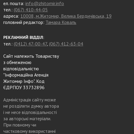
ел. пошта:
info@zhitomir.info
тел.:
(067) 410-44-05
адреса:
10008, м.Житомир, Велика Бердичівська, 19
головний редактор:
Тамара Коваль
РЕКЛАМНИЙ ВІДДІЛ:
тел.:
(0412) 47-00-47
,
(067) 412-63-04
Сайт належить Товариству
з обмеженою
відповідальністю
"Інформаційна Агенція
Житомир Інфо". Код
ЄДРПОУ 33732896
Адміністрація сайту може
не розділяти думку автора
і не несе відповідальності
за авторські матеріали.
При повному чи
частковому використанні