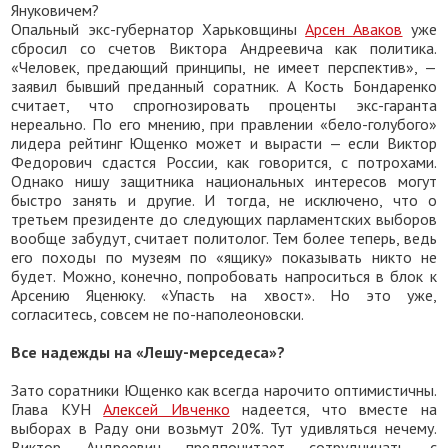
Януковичем?
Опальный экс-губернатор Харьковщины
Арсен Аваков
уже
сбросил со счетов Виктора Андреевича как политика.
«Человек, предающий принципы, не имеет перспектив», —
заявил бывший преданный соратник. А Кость Бондаренко
считает, что спрогнозировать проценты экс-гаранта
нереально. По его мнению, при правлении «бело-голубого»
лидера рейтинг Ющенко может и вырасти — если Виктор
Федорович сдастся России, как говорится, с потрохами.
Однако нишу защитника национальных интересов могут
быстро занять и другие. И тогда, не исключено, что о
третьем президенте до следующих парламентских выборов
вообще забудут, считает политолог. Тем более теперь, ведь
его походы по музеям по «ящику» показывать никто не
будет. Можно, конечно, попробовать напроситься в блок к
Арсению Яценюку. «Упасть на хвост». Но это уже,
согласитесь, совсем не по-наполеоновски.
Все надежды на «Лешу-мерседеса»?
Зато соратники Ющенко как всегда нарочито оптимистичны.
Глава КУН
Алексей Ивченко
надеется, что вместе на
выборах в Раду они возьмут 20%. Тут удивляться нечему.
Виктор Андреевич предпочитает сотрудничать с