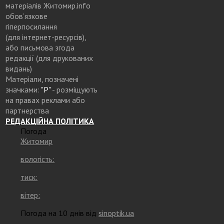
матеріалів Житомир.info
обов’язкове
гіперпосилання
(для інтернет-ресурсів),
або письмова згода
редакції (для друкованих
видань)
Матеріали, позначені
значками:
"Р"
- розміщують
на правах реклами або
партнерства
РЕДАКЦІЙНА ПОЛІТИКА
Погода
Житомир
вологість:
тиск:
вітер:
Погода на 10 днів від
sinoptik.ua