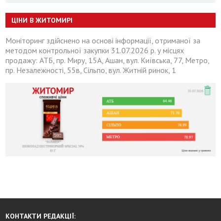
ЦІНИ В ЖИТОМИРІ
Моніторинг здійснено на основі інформації, отриманої за
методом контрольної закупки 31.07.2026 р. у місцях
продажу: АТБ, пр. Миру, 15А, Ашан, вул. Київська, 77, Метро,
пр. Незалежності, 55в, Сільпо, вул. Житній ринок, 1
КОНТАКТИ РЕДАКЦІЇ: