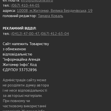
тел.:
(067) 410-44-05
адреса:
10008, м.Житомир, Велика Бердичівська, 19
головний редактор:
Тамара Коваль
РЕКЛАМНИЙ ВІДДІЛ:
тел.:
(0412) 47-00-47
,
(067) 412-63-04
Сайт належить Товариству
з обмеженою
відповідальністю
"Інформаційна Агенція
Житомир Інфо". Код
ЄДРПОУ 33732896
Адміністрація сайту може
не розділяти думку автора
і не несе відповідальності
за авторські матеріали.
При повному чи
частковому використанні
матеріалів Житомир.info