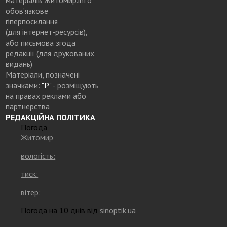
обов’язкове
гіперпосилання
(для інтернет-ресурсів),
або письмова згода
редакції (для друкованих
видань)
Матеріали, позначені
значками:
"Р"
- розміщують
на правах реклами або
партнерства
РЕДАКЦІЙНА ПОЛІТИКА
Погода
Житомир
вологість:
тиск:
вітер:
Погода на 10 днів від
sinoptik.ua