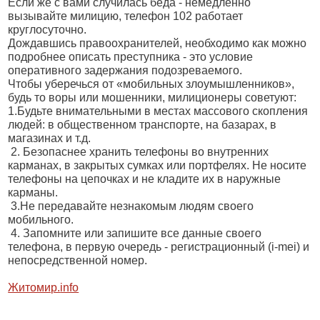
Если же с вами случилась беда - немедленно
вызывайте милицию, телефон 102 работает
круглосуточно.
Дождавшись правоохранителей, необходимо как можно
подробнее описать преступника - это условие
оперативного задержания подозреваемого.
Чтобы уберечься от «мобильных злоумышленников»,
будь то воры или мошенники, милиционеры советуют:
1.Будьте внимательными в местах массового скопления
людей: в общественном транспорте, на базарах, в
магазинах и т.д.
2. Безопаснее хранить телефоны во внутренних
карманах, в закрытых сумках или портфелях. Не носите
телефоны на цепочках и не кладите их в наружные
карманы.
3.Не передавайте незнакомым людям своего
мобильного.
4. Запомните или запишите все данные своего
телефона, в первую очередь - регистрационный (i-mei) и
непосредственной номер.
Житомир.
info