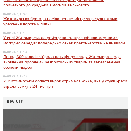
причетного до крадіжки з могили військового
06.08.2026, 16:48
Житомирська бригада посіла перше місце за результатами
ураження ворога у липні
06.08.2026, 16:15
У селі Житомирського району на ставку знайшли мертвими
молодих лебедів: попередньо ознак браконьєрства не виявили
06.08.2026, 15:54
Понад 300 голосів зібрала петиція до влади Житомира щодо
вирішення проблеми безпритульних тварин та забезпечення
безпеки людей
06.08.2026, 15:18
У Житомирській області вирок отримала жінка, яка у студії краси
вкрала сумку з 24 тис. грн
ДІАЛОГИ