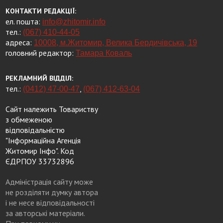
КОНТАКТИ РЕДАКЦІЇ:
ел. пошта:
info@zhitomir.info
тел.:
(067) 410-44-05
адреса:
10008, м.Житомир, Велика Бердичівська, 19
головний редактор:
Тамара Коваль
РЕКЛАМНИЙ ВІДДІЛ:
тел.:
,
(0412) 47-00-47
(067) 412-63-04
Сайт належить Товариству
з обмеженою
відповідальністю
"Інформаційна Агенція
Житомир Інфо". Код
ЄДРПОУ 33732896
Адміністрація сайту може
не розділяти думку автора
і не несе відповідальності
за авторські матеріали.