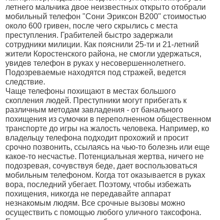
летнего мальчика двое неизвестных открыто отобрали
мобильный телефон "Сони Эриксон В200" стоимостью
около 600 гривен, после чего скрылись с места
преступления. Грабителей быстро задержали
сотрудники милиции. Как пояснили 25-ти и 21-летний
жители Коростенского района, не смогли удержаться,
увидев телефон в руках у несовершеннолетнего.
Подозреваемые находятся под стражей, ведется
следствие.
Чаще телефоны похищают в местах большого
скопления людей. Преступники могут прибегать к
различным методам завладения - от банального
похищения из сумочки в переполненном общественном
транспорте до игры на жалость человека. Например, ко
владельцу телефона подходит прохожий и просит
срочно позвонить, ссылаясь на чью-то болезнь или еще
какое-то несчастье. Потенциальная жертва, ничего не
подозревая, сочувствуя беде, дает воспользоваться
мобильным телефоном. Когда тот оказывается в руках
вора, последний убегает. Поэтому, чтобы избежать
похищения, никогда не передавайте аппарат
незнакомым людям. Все срочные вызовы можно
осуществить с помощью любого уличного таксофона.