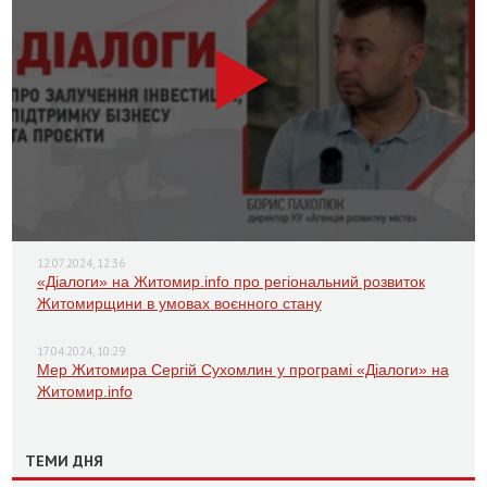
12.07.2024, 12:36
«Діалоги» на Житомир.info про регіональний розвиток
Житомирщини в умовах воєнного стану
17.04.2024, 10:29
Мер Житомира Сергій Сухомлин у програмі «Діалоги» на
Житомир.info
ТЕМИ ДНЯ