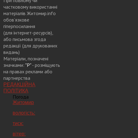
При повному чи
частковому використанні
матеріалів Житомир.info
обов’язкове
гіперпосилання
(для інтернет-ресурсів),
або письмова згода
редакції (для друкованих
видань)
Матеріали, позначені
значками:
"Р"
- розміщують
на правах реклами або
партнерства
РЕДАКЦІЙНА
ПОЛІТИКА
Погода
Житомир
вологість:
тиск:
вітер: