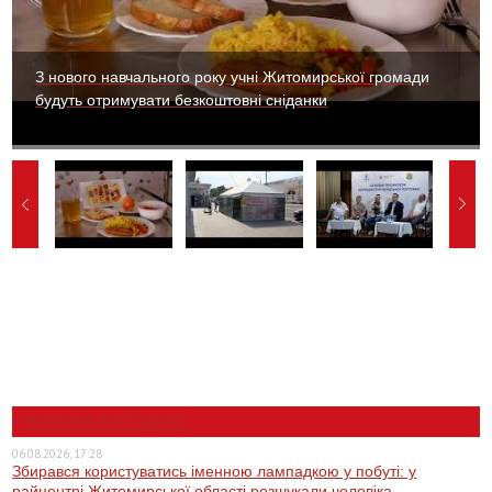
З нового навчального року учні Житомирської громади
будуть отримувати безкоштовні сніданки
НОВИНИ ЖИТОМИРА
06.08.2026, 17:28
Збирався користуватись іменною лампадкою у побуті: у
райцентрі Житомирської області розшукали чоловіка,