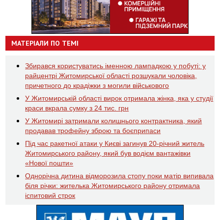
МАТЕРІАЛИ ПО ТЕМІ
Збирався користуватись іменною лампадкою у побуті: у
райцентрі Житомирської області розшукали чоловіка,
причетного до крадіжки з могили військового
У Житомирській області вирок отримала жінка, яка у студії
краси вкрала сумку з 24 тис. грн
У Житомирі затримали колишнього контрактника, який
продавав трофейну зброю та боєприпаси
Під час ракетної атаки у Києві загинув 20-річний житель
Житомирського району, який був водієм вантажівки
«Нової пошти»
Однорічна дитина відморозила стопу поки матір випивала
біля річки: жителька Житомирського району отримала
іспитовий строк