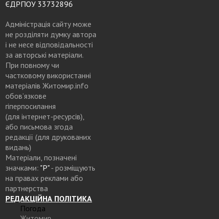
ЄДРПОУ 33732896
Адміністрація сайту може
не розділяти думку автора
і не несе відповідальності
за авторські матеріали.
При повному чи
частковому використанні
матеріалів Житомир.info
обов’язкове
гіперпосилання
(для інтернет-ресурсів),
або письмова згода
редакції (для друкованих
видань)
Матеріали, позначені
значками:
"Р"
- розміщують
на правах реклами або
партнерства
РЕДАКЦІЙНА ПОЛІТИКА
Погода
Житомир