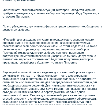
комментарии Пинзеника.
«Критичность экономической ситуации, в которой находится Украина,
требует проведения досрочных выборов в Верховную Раду Украины», –
отмечает Пинзеник.
По его убеждению, три главных фактора предопределяют необходимость
досрочных выборов:
«Первый - для выхода из ситуации и последующего экономического
прорыва нужно очень непростое лечение. В условиях популизма,
свойственного всем политическим силам, не стоит надеяться на такое
лечение за полтора года до очередных парламентских выборов.
Последний год президентских выборов является наглядным
подтверждением такого поведения. Досрочные выборы дадут стране
пятилетний перерыв от стихийного бедствия популизма, в которое
превращаются выборы в Украине», - считает Пинзеник.
Еще одной причиной для проведения досрочных выборов народных
депутатов он считает тот факт, что вероятность формирования
стабильного большинства при нынешнем раскладе сил в парламенте
очень мала. «Большинства - не для распределения должностей, а для
необходимых стране решений. Два главных политических игрока и в
дальнейшем будут мешать друг другу. Изменятся лишь роли. Попытка
объединения этих сил опасна переходом к монополии одной
политической силы. Скорые досрочные выборы в нынешних условиях
способны изменить конфигурацию сил в парламенте и сформировать
стабильное большинство. Критичность экономической ситуации в