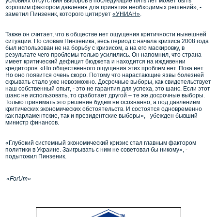
условиях отсутствия выборов в последующие пять лет может быть
хорошим фактором давления для принятия необходимых решений», -
заметил Пинзеник, которого цитирует
«УНИАН»
.
Также он считает, что в обществе нет ощущения критичности нынешней
ситуации. По словам Пинзеника, весь период с начала кризиса 2008 года
был использован не на борьбу с кризисом, а на его маскировку, в
результате чего проблемы только усилились. Он напомнил, что страна
имеет критический дефицит бюджета и находится на иждивении
кредиторов. «Но общественного ощущения этих проблем нет. Пока нет.
Но оно появится очень скоро. Потому что нарастающие язвы болезней
скрывать стало уже невозможно. Досрочные выборы, как свидетельствует
наш собственный опыт, - это не гарантия для успеха, это шанс. Если этот
шанс не использовать, то сработает другой – те же досрочные выборы.
Только принимать это решение будем не осознанно, а под давлением
критических экономических обстоятельств. И состоятся одновременно
как парламентские, так и президентские выборы», - убежден бывший
министр финансов.
«Глубокий системный экономический кризис стал главным фактором
политики в Украине. Заигрывать с ним не советовал бы никому», -
подытожил Пинзеник.
«ForUm»