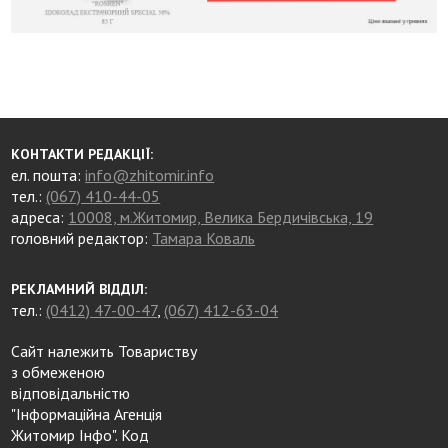
КОНТАКТИ РЕДАКЦІЇ:
ел. пошта:
info@zhitomir.info
тел.:
(067) 410-44-05
адреса:
10008, м.Житомир, Велика Бердичівська, 19
головний редактор:
Тамара Коваль
РЕКЛАМНИЙ ВІДДІЛ:
тел.:
(0412) 47-00-47
,
(067) 412-63-04
Сайт належить Товариству
з обмеженою
відповідальністю
"Інформаційна Агенція
Житомир Інфо". Код