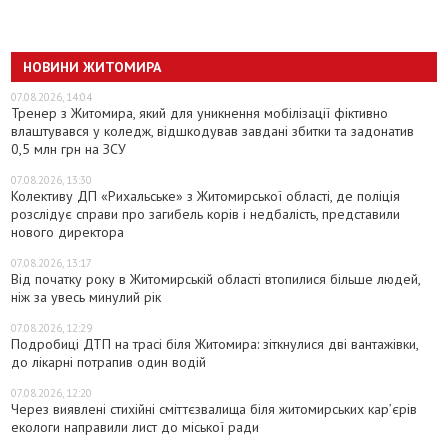
НОВИНИ ЖИТОМИРА
07.08.2026, 14:04
Тренер з Житомира, який для уникнення мобілізації фіктивно
влаштувався у коледж, відшкодував завдані збитки та задонатив
0,5 млн грн на ЗСУ
07.08.2026, 13:30
Колективу ДП «Рихальське» з Житомирської області, де поліція
розслідує справи про загибель корів і недбалість, представили
нового директора
07.08.2026, 13:17
Від початку року в Житомирській області втопилися більше людей,
ніж за увесь минулий рік
07.08.2026, 12:29
Подробиці ДТП на трасі біля Житомира: зіткнулися дві вантажівки,
до лікарні потрапив один водій
07.08.2026, 12:20
Через виявлені стихійні сміттєзвалища біля житомирських кар’єрів
екологи направили лист до міської ради