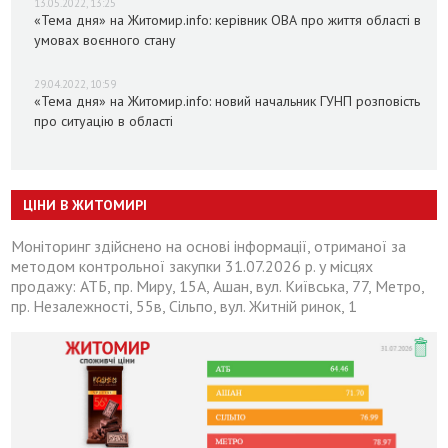
13.05.2022, 13:25
«Тема дня» на Житомир.info: керівник ОВА про життя області в
умовах воєнного стану
29.04.2022, 10:59
«Тема дня» на Житомир.info: новий начальник ГУНП розповість
про ситуацію в області
ЦІНИ В ЖИТОМИРІ
Моніторинг здійснено на основі інформації, отриманої за
методом контрольної закупки 31.07.2026 р. у місцях
продажу: АТБ, пр. Миру, 15А, Ашан, вул. Київська, 77, Метро,
пр. Незалежності, 55в, Сільпо, вул. Житній ринок, 1