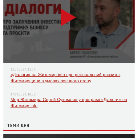
12.07.2024, 12:36
«Діалоги» на Житомир.info про регіональний розвиток
Житомирщини в умовах воєнного стану
17.04.2024, 10:29
Мер Житомира Сергій Сухомлин у програмі «Діалоги» на
Житомир.info
ТЕМИ ДНЯ