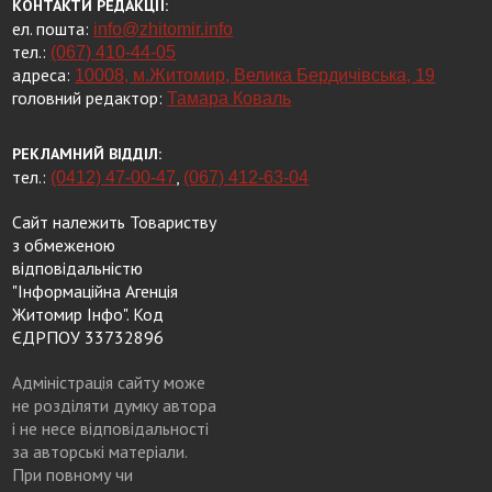
КОНТАКТИ РЕДАКЦІЇ:
ел. пошта:
info@zhitomir.info
тел.:
(067) 410-44-05
адреса:
10008, м.Житомир, Велика Бердичівська, 19
головний редактор:
Тамара Коваль
РЕКЛАМНИЙ ВІДДІЛ:
тел.:
,
(0412) 47-00-47
(067) 412-63-04
Сайт належить Товариству
з обмеженою
відповідальністю
"Інформаційна Агенція
Житомир Інфо". Код
ЄДРПОУ 33732896
Адміністрація сайту може
не розділяти думку автора
і не несе відповідальності
за авторські матеріали.
При повному чи