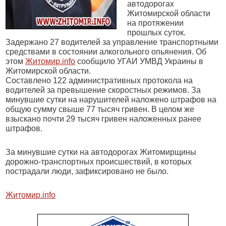
автодорогах
Житомирской области
на протяжении
прошлых суток.
Задержано 27 водителей за управление транспортными
средствами в состоянии алкогольного опьянения. Об
этом
Житомир.info
сообщило УГАИ УМВД Украины в
Житомирской области.
Составлено 122 административных протокола на
водителей за превышение скоростных режимов. За
минувшие сутки на нарушителей наложено штрафов на
общую сумму свыше 77 тысяч гривен. В целом же
взыскано почти 29 тысяч гривен наложенных ранее
штрафов.
За минувшие сутки на автодорогах Житомирщины
дорожно-транспортных происшествий, в которых
пострадали люди, зафиксировано не было.
Житомир.info