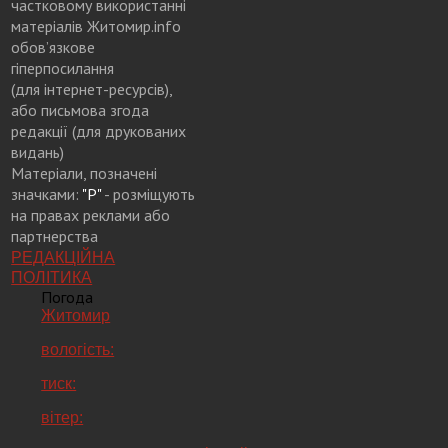
частковому використанні
матеріалів Житомир.info
обов’язкове
гіперпосилання
(для інтернет-ресурсів),
або письмова згода
редакції (для друкованих
видань)
Матеріали, позначені
значками:
"Р"
- розміщують
на правах реклами або
партнерства
РЕДАКЦІЙНА
ПОЛІТИКА
Погода
Житомир
вологість:
тиск:
вітер: