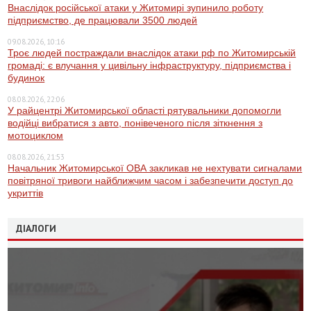
Внаслідок російської атаки у Житомирі зупинило роботу
підприємство, де працювали 3500 людей
09.08.2026, 10:16
Троє людей постраждали внаслідок атаки рф по Житомирській
громаді: є влучання у цивільну інфраструктуру, підприємства і
будинок
08.08.2026, 22:06
У райцентрі Житомирської області рятувальники допомогли
водійці вибратися з авто, понівеченого після зіткнення з
мотоциклом
08.08.2026, 21:53
Начальник Житомирської ОВА закликав не нехтувати сигналами
повітряної тривоги найближчим часом і забезпечити доступ до
укриттів
ДІАЛОГИ