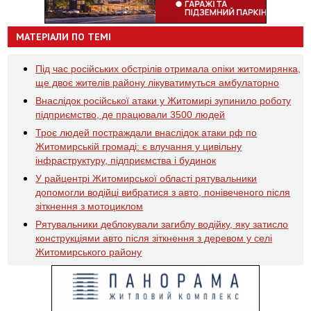
МАТЕРІАЛИ ПО ТЕМІ
Під час російських обстрілів отримала опіки житомирянка,
ще двоє жителів району лікуватимуться амбулаторно
Внаслідок російської атаки у Житомирі зупинило роботу
підприємство, де працювали 3500 людей
Троє людей постраждали внаслідок атаки рф по
Житомирській громаді: є влучання у цивільну
інфраструктуру, підприємства і будинок
У райцентрі Житомирської області рятувальники
допомогли водійці вибратися з авто, понівеченого після
зіткнення з мотоциклом
Рятувальники деблокували загиблу водійку, яку затисло
конструкціями авто після зіткнення з деревом у селі
Житомирського району