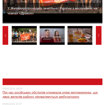
У Житомирі проходить чемпіонат України з веслування на
човнах «Дракон»
НОВИНИ ЖИТОМИРА
09.08.2026, 14:09
Під час російських обстрілів отримала опіки житомирянка, ще
двоє жителів району лікуватимуться амбулаторно
09.08.2026, 13:37