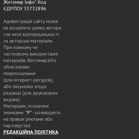
Житомир Інфо". Код
ЄДРПОУ 33732896
Адміністрація сайту може
не розділяти думку автора
і не несе відповідальності
за авторські матеріали.
При повному чи
частковому використанні
матеріалів Житомир.info
обов’язкове
гіперпосилання
(для інтернет-ресурсів),
або письмова згода
редакції (для друкованих
видань)
Матеріали, позначені
значками:
"Р"
- розміщують
на правах реклами або
партнерства
РЕДАКЦІЙНА ПОЛІТИКА
Погода