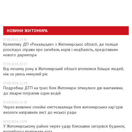
НОВИНИ ЖИТОМИРА
07.08.2026, 13:30
Колективу ДП «Рихальське» з Житомирської області, де поліція
розслідує справи про загибель корів і недбалість, представили
нового директора
07.08.2026, 13:17
Від початку року в Житомирській області втопилися більше людей,
ніж за увесь минулий рік
07.08.2026, 12:29
Подробиці ДТП на трасі біля Житомира: зіткнулися дві вантажівки,
до лікарні потрапив один водій
07.08.2026, 12:20
Через виявлені стихійні сміттєзвалища біля житомирських кар’єрів
екологи направили лист до міської ради
07.08.2026, 12:06
У Житомирському районі через удар блискавки загорівся будинок,
вогнеборці врятували кота