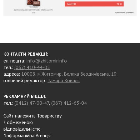
КОНТАКТИ РЕДАКЦІЇ:
ел. пошта:
info@zhitomir.info
тел.:
(067) 410-44-05
адреса:
10008, м.Житомир, Велика Бердичівська, 19
головний редактор:
Тамара Коваль
РЕКЛАМНИЙ ВІДДІЛ:
тел.:
(0412) 47-00-47
,
(067) 412-63-04
Сайт належить Товариству
з обмеженою
відповідальністю
"Інформаційна Агенція