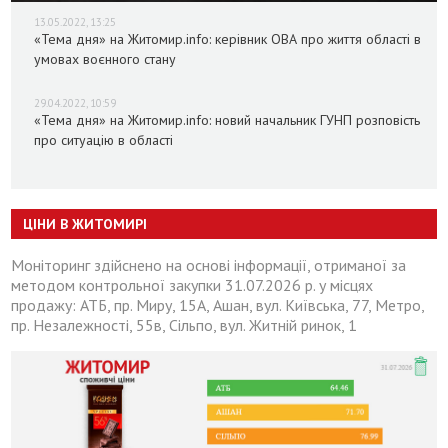
13.05.2022, 13:25
«Тема дня» на Житомир.info: керівник ОВА про життя області в
умовах воєнного стану
29.04.2022, 10:59
«Тема дня» на Житомир.info: новий начальник ГУНП розповість
про ситуацію в області
ЦІНИ В ЖИТОМИРІ
Моніторинг здійснено на основі інформації, отриманої за
методом контрольної закупки 31.07.2026 р. у місцях
продажу: АТБ, пр. Миру, 15А, Ашан, вул. Київська, 77, Метро,
пр. Незалежності, 55в, Сільпо, вул. Житній ринок, 1