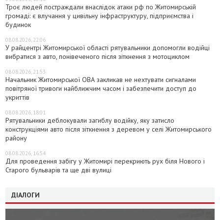
Троє людей постраждали внаслідок атаки рф по Житомирській
громаді: є влучання у цивільну інфраструктуру, підприємства і
будинок
08.08.2026, 22:06
У райцентрі Житомирської області рятувальники допомогли водійці
вибратися з авто, понівеченого після зіткнення з мотоциклом
08.08.2026, 21:53
Начальник Житомирської ОВА закликав не нехтувати сигналами
повітряної тривоги найближчим часом і забезпечити доступ до
укриттів
08.08.2026, 18:01
Рятувальники деблокували загиблу водійку, яку затисло
конструкціями авто після зіткнення з деревом у селі Житомирського
району
08.08.2026, 16:54
Для проведення забігу у Житомирі перекриють рух біля Нового і
Старого бульварів та ще дві вулиці
ДІАЛОГИ