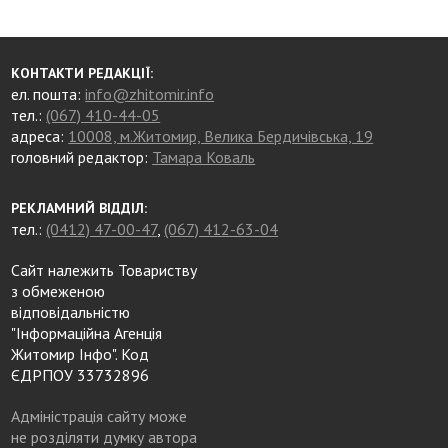
КОНТАКТИ РЕДАКЦІЇ:
ел. пошта:
info@zhitomir.info
тел.:
(067) 410-44-05
адреса:
10008, м.Житомир, Велика Бердичівська, 19
головний редактор:
Тамара Коваль
РЕКЛАМНИЙ ВІДДІЛ:
тел.:
(0412) 47-00-47
,
(067) 412-63-04
Сайт належить Товариству
з обмеженою
відповідальністю
"Інформаційна Агенція
Житомир Інфо". Код
ЄДРПОУ 33732896
Адміністрація сайту може
не розділяти думку автора