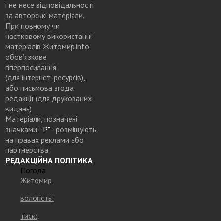
і не несе відповідальності
за авторські матеріали.
При повному чи
частковому використанні
матеріалів Житомир.info
обов’язкове
гіперпосилання
(для інтернет-ресурсів),
або письмова згода
редакції (для друкованих
видань)
Матеріали, позначені
значками:
"Р"
- розміщують
на правах реклами або
партнерства
РЕДАКЦІЙНА ПОЛІТИКА
Погода
Житомир
вологість:
тиск: