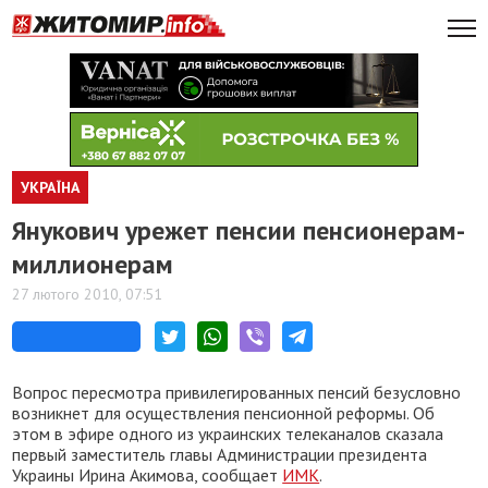
УКРАЇНА
Янукович урежет пенсии пенсионерам-
миллионерам
27 лютого 2010, 07:51
Вопрос пересмотра привилегированных пенсий безусловно
возникнет для осуществления пенсионной реформы. Об
этом в эфире одного из украинских телеканалов сказала
первый заместитель главы Администрации президента
Украины Ирина Акимова, сообщает
ИМК
.