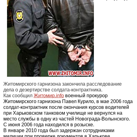
Житомирского гарнизона закончила расследование
дела о дезертирстве солдата-контрактника.
Как сообщил
Житомир.info
военный прокурор
Житомирского гарнизона Павел Курило, в мае 2006 года
солдат-контрактник после окончания курсов водителей
при Харьковском танковом училище не вернулся на
место службы в одну из частей Новограда-Волынского.
С июня 2006 года находился в розыске.
В январе 2010 года был задержан сотрудниками
милиции при проверке документов в Харькове.