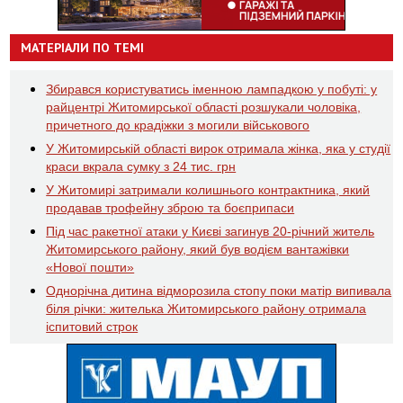
МАТЕРІАЛИ ПО ТЕМІ
Збирався користуватись іменною лампадкою у побуті: у
райцентрі Житомирської області розшукали чоловіка,
причетного до крадіжки з могили військового
У Житомирській області вирок отримала жінка, яка у студії
краси вкрала сумку з 24 тис. грн
У Житомирі затримали колишнього контрактника, який
продавав трофейну зброю та боєприпаси
Під час ракетної атаки у Києві загинув 20-річний житель
Житомирського району, який був водієм вантажівки
«Нової пошти»
Однорічна дитина відморозила стопу поки матір випивала
біля річки: жителька Житомирського району отримала
іспитовий строк