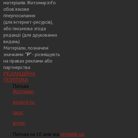
матеріалів Житомир.info
обов’язкове
гіперпосилання
(для інтернет-ресурсів),
або письмова згода
редакції (для друкованих
видань)
Матеріали, позначені
значками:
"Р"
- розміщують
на правах реклами або
партнерства
РЕДАКЦІЙНА
ПОЛІТИКА
Погода
Житомир
вологість:
тиск:
вітер:
Погода на 10 днів від
sinoptik.ua