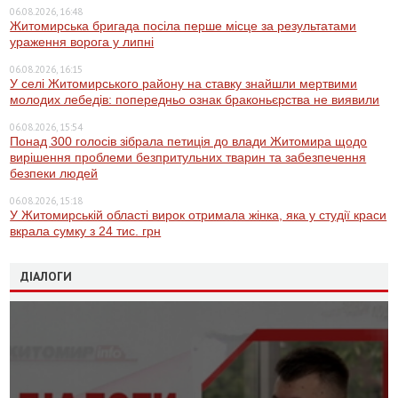
06.08.2026, 16:48
Житомирська бригада посіла перше місце за результатами
ураження ворога у липні
06.08.2026, 16:15
У селі Житомирського району на ставку знайшли мертвими
молодих лебедів: попередньо ознак браконьєрства не виявили
06.08.2026, 15:54
Понад 300 голосів зібрала петиція до влади Житомира щодо
вирішення проблеми безпритульних тварин та забезпечення
безпеки людей
06.08.2026, 15:18
У Житомирській області вирок отримала жінка, яка у студії краси
вкрала сумку з 24 тис. грн
ДІАЛОГИ