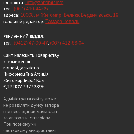
ел. пошта:
info@zhitomir.info
тел.:
(067) 410-44-05
адреса:
10008, м.Житомир, Велика Бердичівська, 19
головний редактор:
Тамара Коваль
РЕКЛАМНИЙ ВІДДІЛ:
тел.:
,
(0412) 47-00-47
(067) 412-63-04
Сайт належить Товариству
з обмеженою
відповідальністю
"Інформаційна Агенція
Житомир Інфо". Код
ЄДРПОУ 33732896
Адміністрація сайту може
не розділяти думку автора
і не несе відповідальності
за авторські матеріали.
При повному чи
частковому використанні