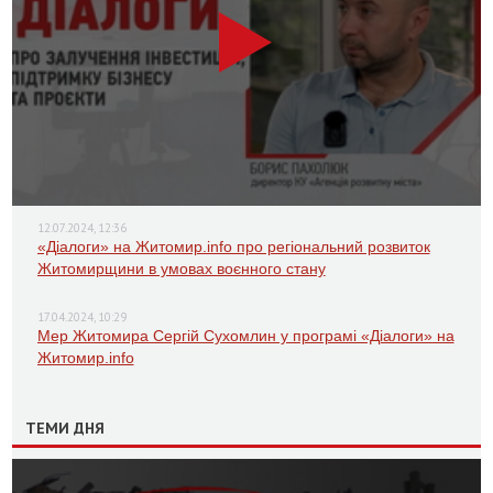
12.07.2024, 12:36
«Діалоги» на Житомир.info про регіональний розвиток
Житомирщини в умовах воєнного стану
17.04.2024, 10:29
Мер Житомира Сергій Сухомлин у програмі «Діалоги» на
Житомир.info
ТЕМИ ДНЯ