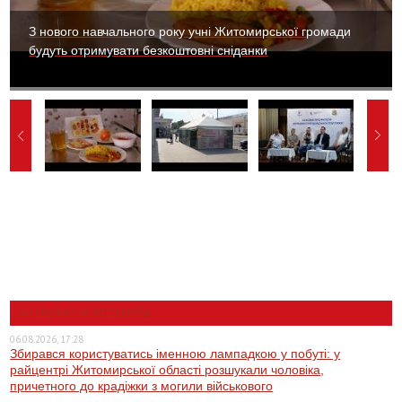
З нового навчального року учні Житомирської громади
будуть отримувати безкоштовні сніданки
НОВИНИ ЖИТОМИРА
06.08.2026, 17:28
Збирався користуватись іменною лампадкою у побуті: у
райцентрі Житомирської області розшукали чоловіка,
причетного до крадіжки з могили військового