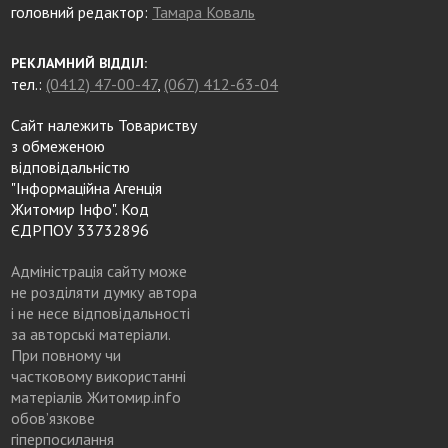
головний редактор:
Тамара Коваль
РЕКЛАМНИЙ ВІДДІЛ:
тел.:
(0412) 47-00-47
,
(067) 412-63-04
Сайт належить Товариству
з обмеженою
відповідальністю
"Інформаційна Агенція
Житомир Інфо". Код
ЄДРПОУ 33732896
Адміністрація сайту може
не розділяти думку автора
і не несе відповідальності
за авторські матеріали.
При повному чи
частковому використанні
матеріалів Житомир.info
обов’язкове
гіперпосилання