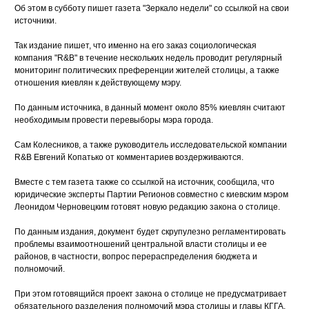
Об этом в субботу пишет газета "Зеркало недели" со ссылкой на свои
источники.
Так издание пишет, что именно на его заказ социологическая
компания "R&B" в течение нескольких недель проводит регулярный
мониторинг политических преференции жителей столицы, а также
отношения киевлян к действующему мэру.
По данным источника, в данный момент около 85% киевлян считают
необходимым провести перевыборы мэра города.
Сам Колесников, а также руководитель исследовательской компании
R&B Евгений Копатько от комментариев воздерживаются.
Вместе с тем газета также со ссылкой на источник, сообщила, что
юридические эксперты Партии Регионов совместно с киевским мэром
Леонидом Черновецким готовят новую редакцию закона о столице.
По данным издания, документ будет скрупулезно регламентировать
проблемы взаимоотношений центральной власти столицы и ее
районов, в частности, вопрос перераспределения бюджета и
полномочий.
При этом готовящийся проект закона о столице не предусматривает
обязательного разделения полномочий мэра столицы и главы КГГА.