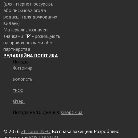
(для інтернет-ресурсів),
або письмова згода
редакції (для друкованих
видань)
Матеріали, позначені
значками:
"Р"
- розміщують
на правах реклами або
партнерства
РЕДАКЦІЙНА ПОЛІТИКА
Погода
Житомир
вологість:
тиск:
вітер:
Погода на 10 днів від
sinoptik.ua
© 2026
Zhitomir.INFO
Всі права захищені. Розроблено
агентством
ROST DIGITAL