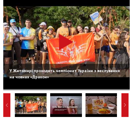
У Житомирі проходить чемпіонат України з веслування
на човнах «Дракон»