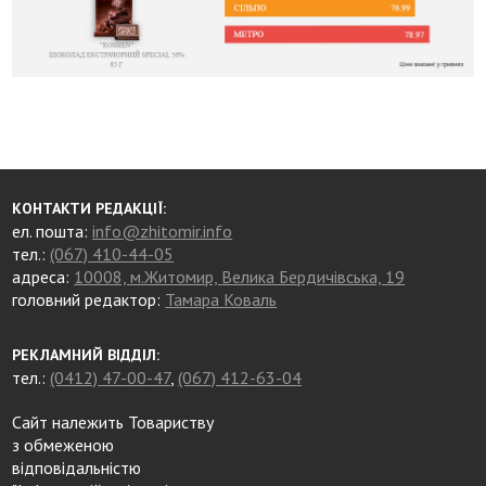
КОНТАКТИ РЕДАКЦІЇ:
ел. пошта:
info@zhitomir.info
тел.:
(067) 410-44-05
адреса:
10008, м.Житомир, Велика Бердичівська, 19
головний редактор:
Тамара Коваль
РЕКЛАМНИЙ ВІДДІЛ:
тел.:
(0412) 47-00-47
,
(067) 412-63-04
Сайт належить Товариству
з обмеженою
відповідальністю