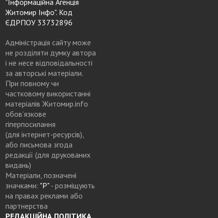
"Інформаційна Агенція
Житомир Інфо". Код
ЄДРПОУ 33732896
Адміністрація сайту може
не розділяти думку автора
і не несе відповідальності
за авторські матеріали.
При повному чи
частковому використанні
матеріалів Житомир.info
обов’язкове
гіперпосилання
(для інтернет-ресурсів),
або письмова згода
редакції (для друкованих
видань)
Матеріали, позначені
значками:
"Р"
- розміщують
на правах реклами або
партнерства
РЕДАКЦІЙНА ПОЛІТИКА