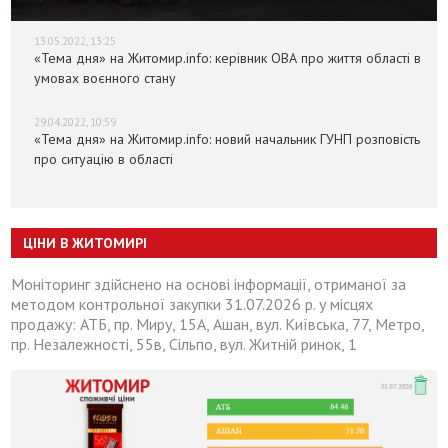
13.05.2022, 13:25
«Тема дня» на Житомир.info: керівник ОВА про життя області в
умовах воєнного стану
29.04.2022, 10:59
«Тема дня» на Житомир.info: новий начальник ГУНП розповість
про ситуацію в області
ЦІНИ В ЖИТОМИРІ
Моніторинг здійснено на основі інформації, отриманої за
методом контрольної закупки 31.07.2026 р. у місцях
продажу: АТБ, пр. Миру, 15А, Ашан, вул. Київська, 77, Метро,
пр. Незалежності, 55в, Сільпо, вул. Житній ринок, 1