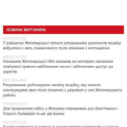
НОВИНИ ЖИТОМИРА
08.08.2026, 22:06
У райцентрі Житомирської області рятувальники допомогли водійці
вибратися з авто, понівеченого після зіткнення з мотоциклом
08.08.2026, 21:53
Начальник Житомирської ОВА закликав не нехтувати сигналами
повітряної тривоги найближчим часом і забезпечити доступ до
укриттів
08.08.2026, 18:01
Рятувальники деблокували загиблу водійку, яку затисло
конструкціями авто після зіткнення з деревом у селі Житомирського
району
08.08.2026, 16:54
Для проведення забігу у Житомирі перекриють рух біля Нового і
Старого бульварів та ще дві вулиці
08.08.2026, 16:26
У липні житомирські патрульні склали півсотні протоколів на пʼяних