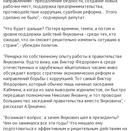
направлениям - преодоление бедности, создание новых
рабочих мест, поддержка предпринимательства,
противодействие коррупции, судебная реформа... Этого
сделано не было", - подчеркнул депутат.
"Что будет дальше? Потеря времени, темпа, а потом и
уровня поддержки действий Януковича - среди тех, кто
ожидал, что он сможет решительно изменить ситуацию в
стране", - убежден политик.
"Ремарка по собственному опыту работы в правительстве
Януковича: будто вижу, как Виктор Федорович в среде
отечественных и зарубежных яйцеголовых часами живо
обсуждает вопрос стратегии экономических реформ и
направлений борьбы с коррупцией. Тот самый Виктор
Федорович, который обычно лишь начинал заседания
Кабмина, а когда из зала выводили журналистов, он быстро
передавал полномочия Николаю Яновичу, и тот проводил
большинство заседаний правительства вместо Януковича", -
рассказал А.Гриценко.
"Возникает вопрос: а зачем Янукович шел в президенты?
Чем он занимался все эти годы? Что мешало ему
подготовиться к эффективным и решительным действиям на