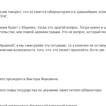
чев говорит, что останется губернатором и в дальнейшем, если
НУНС.
алиция будет с Ющенко, тогда это другой вопрос. Тогда нужно в 
ительстве, или главой администрации. Это не вопрос, который м
Украиной", а мы сами рулим эту ситуацию, то я конечно не останус
сключаю возможность того, что это может произойти. Хотя сам 
его президента Виктора Януковича.
ого главы государства по указанию заместителя губернатора-
ной организации Украинской народной партии.