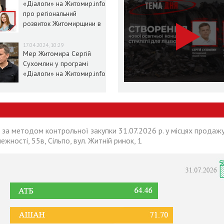
«Діалоги» на Житомир.info
про регіональний
розвиток Житомирщини в
умовах воєнного стану
17.04.2024, 10:29
Мер Житомира Сергій
Сухомлин у програмі
«Діалоги» на Житомир.info
 за методом контрольної закупки 31.07.2026 р. у місцях продажу
лежності, 55в, Сільпо, вул. Житній ринок, 1