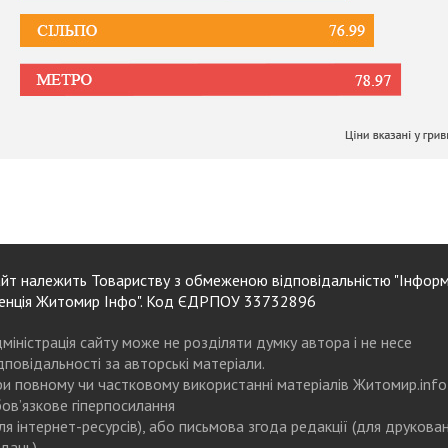
йт належить Товариству з обмеженою відповідальністю "Інформ
енція Житомир Інфо". Код ЄДРПОУ 33732896
міністрація сайту може не розділяти думку автора і не несе
дповідальності за авторські матеріали.
и повному чи частковому використанні матеріалів Житомир.info
ов’язкове гіперпосилання
ля інтернет-ресурсів), або письмова згода редакції (для друкова
дань)