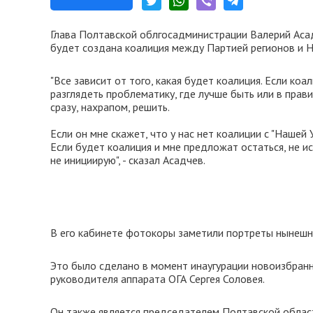
Глава Полтавской облгосадминистрации Валерий Асад
будет создана коалиция между Партией регионов и 
"Все зависит от того, какая будет коалиция. Если ко
разглядеть проблематику, где лучше быть или в прав
сразу, нахрапом, решить.
Если он мне скажет, что у нас нет коалиции с "Нашей 
Если будет коалиция и мне предложат остаться, не и
не инициирую", - сказал Асадчев.
В его кабинете фотокоры заметили портреты нынешн
Это было сделано в момент инаугурации новоизбранн
руководителя аппарата ОГА Сергея Соловея.
Он также является председателем Полтавской област