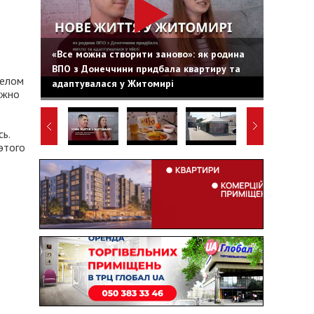
«Все можна створити заново»: як родина
ВПО з Донеччини придбала квартиру та
целом
адаптувалася у Житомирі
ожно
ь.
этого