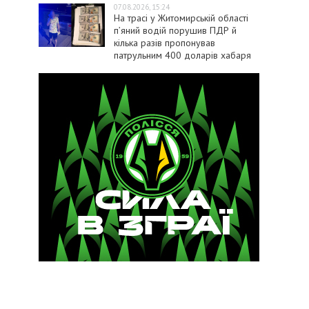
07.08.2026, 15:24
На трасі у Житомирській області
п’яний водій порушив ПДР й
кілька разів пропонував
патрульним 400 доларів хабаря