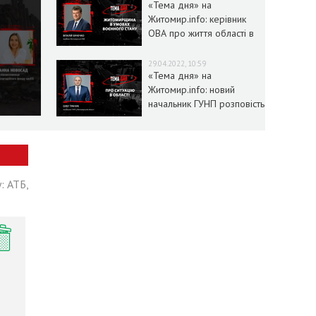
«Тема дня» на
Житомир.info: керівник
ОВА про життя області в
умовах воєнного стану
29.04.2022, 10:59
«Тема дня» на
Житомир.info: новий
начальник ГУНП розповість
про ситуацію в області
: АТБ,