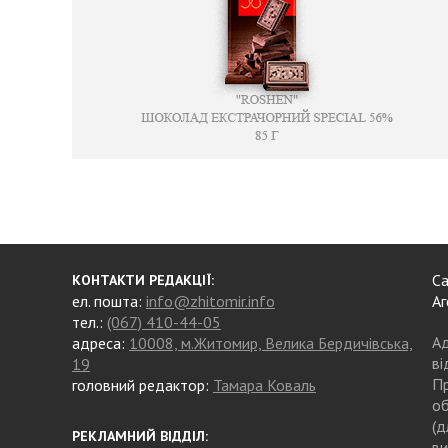
Са
КОНТАКТИ РЕДАКЦІЇ:
ел. пошта:
info@zhitomir.info
Аг
тел.:
(067) 410-44-05
Ад
адреса:
10008, м.Житомир, Велика Бердичівська,
ві
19
Пр
головний редактор:
Тамара Коваль
об
(д
РЕКЛАМНИЙ ВІДДІЛ:
ви