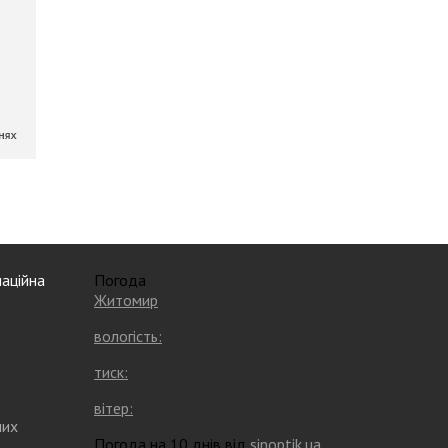
аційна
Погода
Житомир
вологість:
тиск:
вітер:
них
Погода на 10 днів від
sinoptik.ua