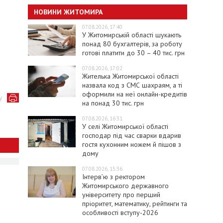
НОВИНИ ЖИТОМИРА
07.08.2026, 17:40
У Житомирській області шукають
понад 80 бухгалтерів, за роботу
готові платити до 30 – 40 тис. грн
07.08.2026, 17:02
Жителька Житомирської області
назвала код з СМС шахраям, а ті
оформили на неї онлайн-кредитів
у
на понад 30 тис. грн
07.08.2026, 16:31
У селі Житомирської області
господар під час сварки вдарив
гостя кухонним ножем й пішов з
дому
07.08.2026, 15:36
Інтерв’ю з ректором
Житомирського державного
університету про перший
пріоритет, математику, рейтинги та
особливості вступу-2026