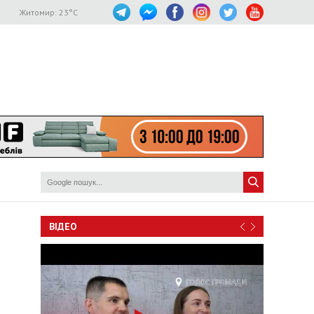
Житомир:
23
°C
ВІДЕО