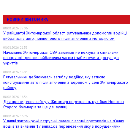
НОВИНИ ЖИТОМИРА
08.08.2026, 22:06
У райцентрі Житомирської області рятувальники допомогли водійці
вибратися з авто, понівеченого після зіткнення з мотоциклом
08.08.2026, 21:53
Начальник Житомирської ОВА закликав не нехтувати сигналами
повітряної тривоги найближчим часом і забезпечити доступ до
укриттів
08.08.2026, 18:01
Рятувальники деблокували загиблу водійку, яку затисло
конструкціями авто після зіткнення з деревом у селі Житомирського
району
08.08.2026, 16:54
Для проведення забігу у Житомирі перекриють рух біля Нового і
Старого бульварів та ще дві вулиці
08.08.2026, 16:26
У липні житомирські патрульні склали півсотні протоколів на пʼяних
водіїв та виявили 17 випадків перевезення лісу з порушеннями