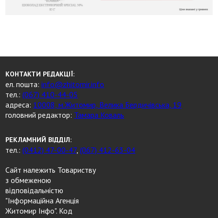
КОНТАКТИ РЕДАКЦІЇ:
ел. пошта:
info@zhitomir.info
тел.:
(067) 410-44-05
адреса:
10008, м.Житомир, Велика Бердичівська, 19
головний редактор:
Тамара Коваль
РЕКЛАМНИЙ ВІДДІЛ:
тел.:
(0412) 47-00-47
,
(067) 412-63-04
Сайт належить Товариству
з обмеженою
відповідальністю
"Інформаційна Агенція
Житомир Інфо". Код