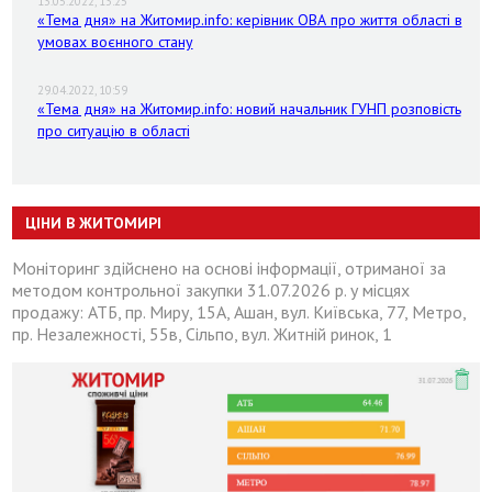
13.05.2022, 13:25
«Тема дня» на Житомир.info: керівник ОВА про життя області в
умовах воєнного стану
29.04.2022, 10:59
«Тема дня» на Житомир.info: новий начальник ГУНП розповість
про ситуацію в області
ЦІНИ В ЖИТОМИРІ
Моніторинг здійснено на основі інформації, отриманої за
методом контрольної закупки 31.07.2026 р. у місцях
продажу: АТБ, пр. Миру, 15А, Ашан, вул. Київська, 77, Метро,
пр. Незалежності, 55в, Сільпо, вул. Житній ринок, 1