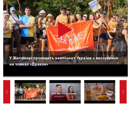
У Житомирі проходить чемпіонат України з веслування
на човнах «Дракон»