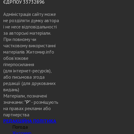
ЄДРПОУ 33732896
Адміністрація сайту може
не розділяти думку автора
і не несе відповідальності
за авторські матеріали.
При повному чи
частковому використанні
матеріалів Житомир.info
обов’язкове
гіперпосилання
(для інтернет-ресурсів),
або письмова згода
редакції (для друкованих
видань)
Матеріали, позначені
значками:
"Р"
- розміщують
на правах реклами або
партнерства
РЕДАКЦІЙНА ПОЛІТИКА
Погода
Житомир