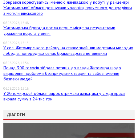
Збирався користуватись іменною лампадкою у побуті: у райцентрі
Житомирської області розшукали чоловіка, причетного до крадіжки
з могили військового
06.08.2026, 16:48
Житомирська бригада посіла перше місце за результатами
ураження ворога у липні
06.08.2026, 16:15
У селі Житомирського району на ставку знайшли мертвими молодих
лебедів: попередньо ознак браконьєрства не виявили
06.08.2026, 15:54
Понад 300 голосів зібрала петиція до влади Житомира щодо
вирішення проблеми безпритульних тварин та забезпечення
безпеки людей
06.08.2026, 15:18
У Житомирській області вирок отримала жінка, яка у студії краси
вкрала сумку з 24 тис. грн
ДІАЛОГИ