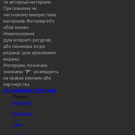
за авторські матеріали.
При повному чи
частковому використанні
матеріалів Житомир.info
обов’язкове
гіперпосилання
(для інтернет-ресурсів),
або письмова згода
редакції (для друкованих
видань)
Матеріали, позначені
значками:
"Р"
- розміщують
на правах реклами або
партнерства
РЕДАКЦІЙНА ПОЛІТИКА
Погода
Житомир
вологість:
тиск:
вітер: