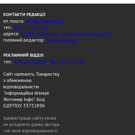
КОНТАКТИ РЕДАКЦІЇ:
ел. пошта:
info@zhitomir.info
тел.:
(067) 410-44-05
адреса:
10008, м.Житомир, Велика Бердичівська, 19
головний редактор:
Тамара Коваль
РЕКЛАМНИЙ ВІДДІЛ:
тел.:
(0412) 47-00-47
,
(067) 412-63-04
Сайт належить Товариству
з обмеженою
відповідальністю
"Інформаційна Агенція
Житомир Інфо". Код
ЄДРПОУ 33732896
Адміністрація сайту може
не розділяти думку автора
і не несе відповідальності