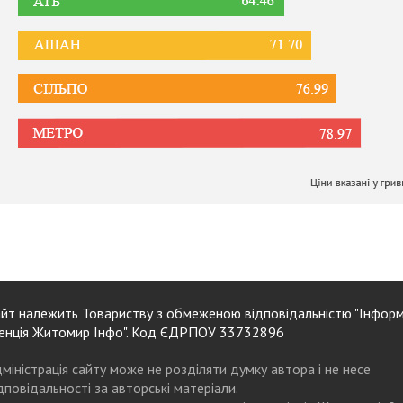
йт належить Товариству з обмеженою відповідальністю "Інформ
енція Житомир Інфо". Код ЄДРПОУ 33732896
міністрація сайту може не розділяти думку автора і не несе
дповідальності за авторські матеріали.