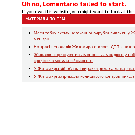
Oh no, Comentario failed to start.
If you own this website, you might want to look at the
МАТЕРІАЛИ ПО ТЕМІ
Масштабну схему незаконної вирубки виявили у Жи
млн грн
На трасі неподалік Житомира сталася ДТП з потерп
Збирався користуватись іменною лампадкою у побу
крадіжки з могили військового
У Житомирській області вирок отримала жінка, яка у
У Житомирі затримали колишнього контрактника, 