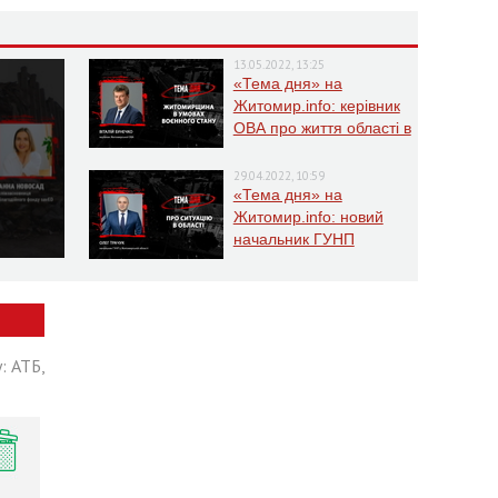
13.05.2022, 13:25
«Тема дня» на
Житомир.info: керівник
ОВА про життя області в
умовах воєнного стану
29.04.2022, 10:59
«Тема дня» на
Житомир.info: новий
начальник ГУНП
розповість про ситуацію
в області
: АТБ,