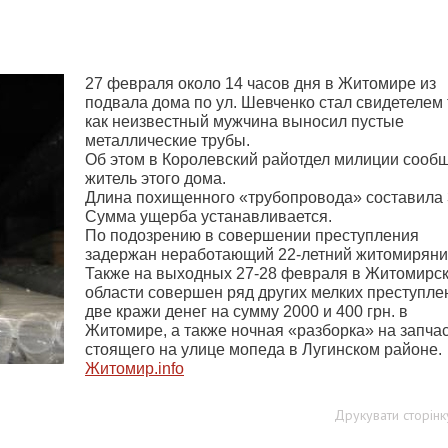
27 февраля около 14 часов дня в Житомире из
подвала дома по ул. Шевченко стал свидетелем 
как неизвестный мужчина выносил пустые
металлические трубы.
Об этом в Королевский райотдел милиции сооб
житель этого дома.
Длина похищенного «трубопровода» составила
Сумма ущерба устанавливается.
По подозрению в совершении преступления
задержан неработающий 22-летний житомиряни
Также на выходных 27-28 февраля в Житомирс
области совершен ряд других мелких преступле
две кражи денег на сумму 2000 и 400 грн. в
Житомире, а также ночная «разборка» на запча
стоящего на улице мопеда в Лугинском районе.
Житомир.
info
Друкувати сторінк