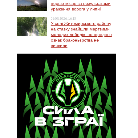
перше місце за результатами
ураження ворога у липні
06.08.2026, 16:15
У селі Житомирського району
на ставку знайшли мертвими
молодих лебедів: попередньо
ознак браконьєрства не
виявили