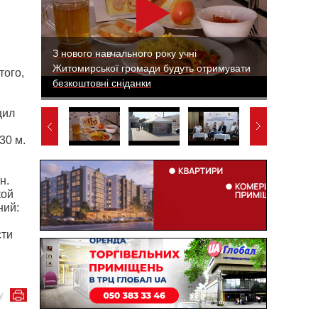
З нового навчального року учні
Житомирської громади будуть отримувати
того,
безкоштовні сніданки
щил
30 м
.
н.
кой
ний:
сти
у