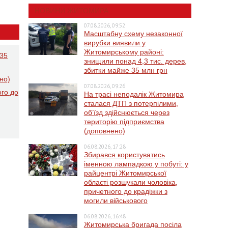
НОВИНИ ЖИТОМИРА
07.08.2026, 09:52
Масштабну схему незаконної
вирубки виявили у
Житомирському районі:
 35
знищили понад 4,3 тис. дерев,
збитки майже 35 млн грн
но)
07.08.2026, 09:26
ого до
На трасі неподалік Житомира
сталася ДТП з потерпілими,
об’їзд здійснюється через
територію підприємства
(доповнено)
06.08.2026, 17:28
Збирався користуватись
іменною лампадкою у побуті: у
райцентрі Житомирської
області розшукали чоловіка,
причетного до крадіжки з
могили військового
06.08.2026, 16:48
Житомирська бригада посіла