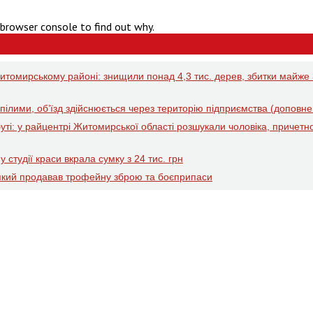
 browser console to find out why.
томирському районі: знищили понад 4,3 тис. дерев, збитки майже
ілими, об’їзд здійснюється через територію підприємства (доповне
ті: у райцентрі Житомирської області розшукали чоловіка, причетн
 студії краси вкрала сумку з 24 тис. грн
який продавав трофейну зброю та боєприпаси