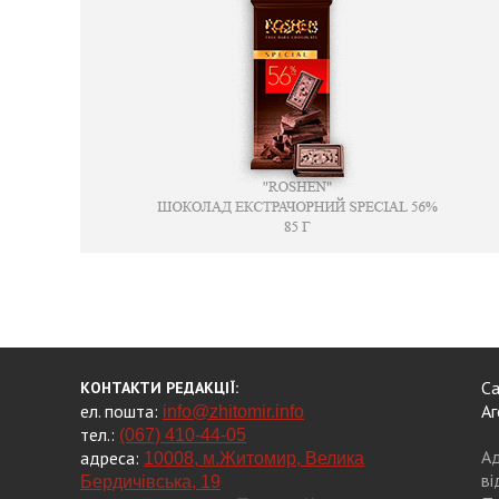
Са
КОНТАКТИ РЕДАКЦІЇ:
ел. пошта:
Аг
info@zhitomir.info
тел.:
(067) 410-44-05
Ад
адреса:
10008, м.Житомир, Велика
ві
Бердичівська, 19