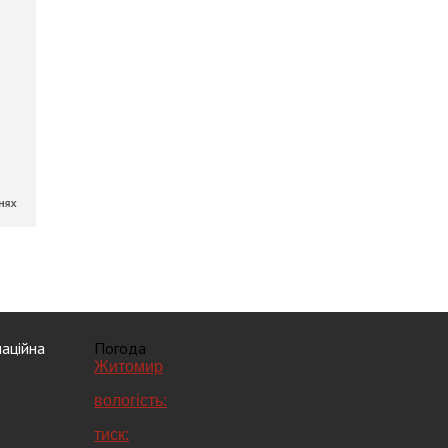
аційна
Погода
Житомир
вологість:
тиск: