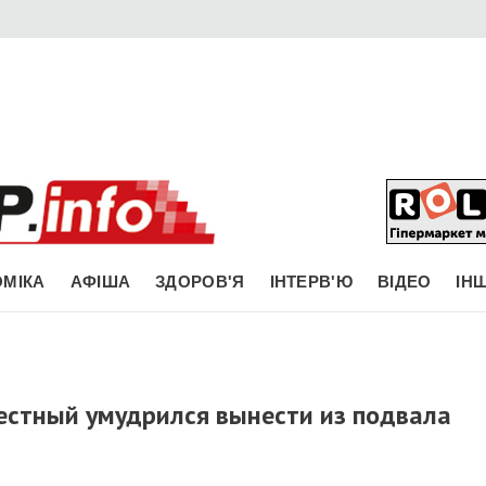
МІКА
АФІША
ЗДОРОВ'Я
ІНТЕРВ'Ю
ВІДЕО
ІН
естный умудрился вынести из подвала