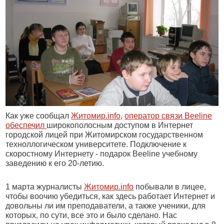
Как уже сообщал
Житомир.
info
,
оператор связи Beeline
обеспечил
широкополосным доступом в Интернет
городской лицей при Житомирском государственном
техноллогическом университете. Подключение к
скоростному Интернету - подарок Beeline учебному
заведению к его 20-летию.
1 марта журналисты
Житомир.
info
побывали в лицее,
чтобы воочию убедиться, как здесь работает Интернет и
довольны ли им преподаватели, а также ученики, для
которых, по сути, все это и было сделано. Нас