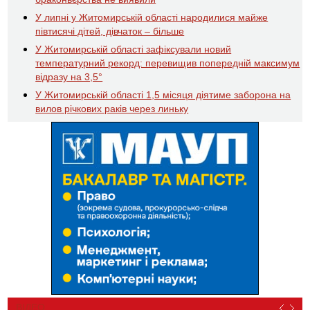
У липні у Житомирській області народилися майже
півтисячі дітей, дівчаток – більше
У Житомирській області зафіксували новий
температурний рекорд: перевищив попередній максимум
відразу на 3,5°
У Житомирській області 1,5 місяця діятиме заборона на
вилов річкових раків через линьку
ВІДЕО