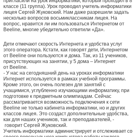
пригласили на урок информатики, который проходил в 8
классе (11 группа). Урок проводил учитель информатики
лицея Сергей Жуковский. Нам даже разрешили задать
несколько вопросов восьмиклассникам лицея. На
вопрос, нравится ли им пользоваться Интернетом от
Beeline, многие убедительно ответили «Да».
Дети отмечают скорость Интернета и удобства услуг
этого оператора. Кстати, как говорят дети, Интернетом
от Beeline они пользуются и дома. Так, из 11 учеников,
присутствующих на занятии, у 5 дома – Интернет
от Beeline.
- У нас на сегодняшний день на уроках информатики
Интернет используется в рамках учебной программы.
Кроме этого, он очень полезен для занятий с
учащимися, углубленно изучающими информатику, при
подготовке к предметным олимпиадам. Сейчас
рассматривается возможность подключения к сети
Beeline не только кабинета информатики, но и других
классов лицея. Это создаст дополнительные удобства,
как для наших учеников, так и преподавателей, -
говорит Сергей Жуковский.
Учитель информатики администрирует и отслеживает со
своего персонального компьютера работу каждого