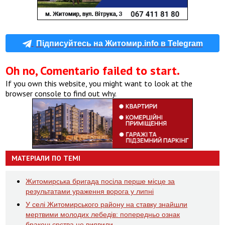
Підписуйтесь на Житомир.info в Telegram
Oh no, Comentario failed to start.
If you own this website, you might want to look at the
browser console to find out why.
МАТЕРІАЛИ ПО ТЕМІ
Житомирська бригада посіла перше місце за
результатами ураження ворога у липні
У селі Житомирського району на ставку знайшли
мертвими молодих лебедів: попередньо ознак
браконьєрства не виявили