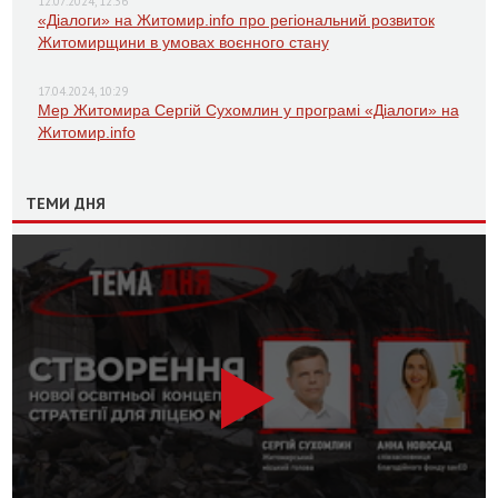
12.07.2024, 12:36
«Діалоги» на Житомир.info про регіональний розвиток
Житомирщини в умовах воєнного стану
17.04.2024, 10:29
Мер Житомира Сергій Сухомлин у програмі «Діалоги» на
Житомир.info
ТЕМИ ДНЯ