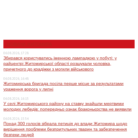
НОВИНИ ЖИТОМИРА
06.08.2026, 17:28
Збирався користуватись іменною лампадкою у побуті: у
райцентрі Житомирської області розшукали чоловіка,
причетного до крадіжки з могили військового
06.08.2026, 16:48
Житомирська бригада посіла перше місце за результатами
ураження ворога у липні
06.08.2026, 16:15
У селі Житомирського району на ставку знайшли мертвими
молодих лебедів: попередньо ознак браконьєрства не виявили
06.08.2026, 15:54
Понад 300 голосів зібрала петиція до влади Житомира щодо
вирішення проблеми безпритульних тварин та забезпечення
безпеки людей