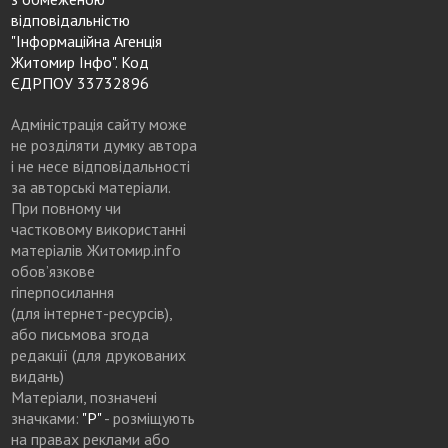
відповідальністю
"Інформаційна Агенція
Житомир Інфо". Код
ЄДРПОУ 33732896
Адміністрація сайту може
не розділяти думку автора
і не несе відповідальності
за авторські матеріали.
При повному чи
частковому використанні
матеріалів Житомир.info
обов’язкове
гіперпосилання
(для інтернет-ресурсів),
або письмова згода
редакції (для друкованих
видань)
Матеріали, позначені
значками:
"Р"
- розміщують
на правах реклами або