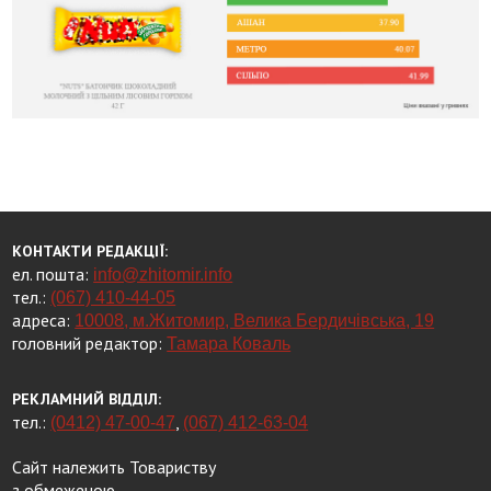
КОНТАКТИ РЕДАКЦІЇ:
ел. пошта:
info@zhitomir.info
тел.:
(067) 410-44-05
адреса:
10008, м.Житомир, Велика Бердичівська, 19
головний редактор:
Тамара Коваль
РЕКЛАМНИЙ ВІДДІЛ:
тел.:
,
(0412) 47-00-47
(067) 412-63-04
Сайт належить Товариству
з обмеженою