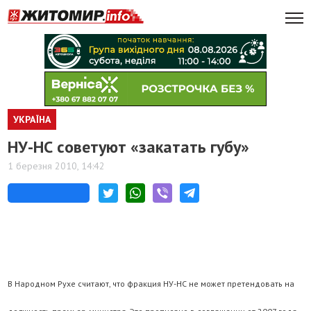
УКРАЇНА
НУ-НС советуют «закатать губу»
1 березня 2010, 14:42
В Народном Рухе считают, что фракция НУ-НС не может претендовать на