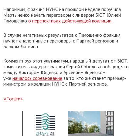
Напомним, фракция НУНС на прошлой неделе поручила
Мартыненко начать переговоры с лидером БЮТ Юлией
Тимошенко
о перспективах действующей коалиции.
В случае негативных результатов с Тимошенко фракция
начнет аналогичные переговоры с Партией регионов и
Блоком Литвина.
Комментируя этот ультиматум, народный депутат от БЮТ,
заместитель лидера фракции Сергей Соболев сообщил, что
между Виктором Ющенко и Арсением Яценюком
уже
началось соревнование
за то, кто же станет премьер-
министром в коалиции НУНС с Партией регионов.
«ForUm»