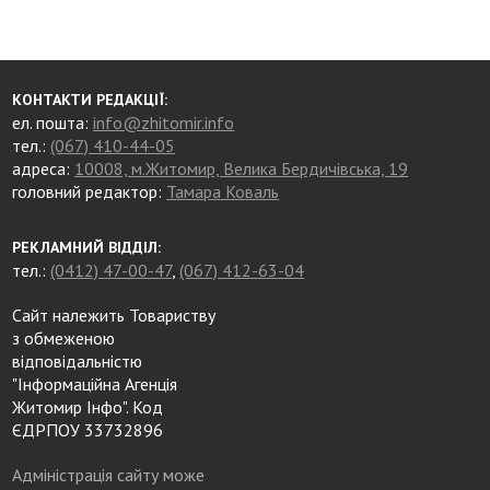
КОНТАКТИ РЕДАКЦІЇ:
ел. пошта:
info@zhitomir.info
тел.:
(067) 410-44-05
адреса:
10008, м.Житомир, Велика Бердичівська, 19
головний редактор:
Тамара Коваль
РЕКЛАМНИЙ ВІДДІЛ:
тел.:
(0412) 47-00-47
,
(067) 412-63-04
Сайт належить Товариству
з обмеженою
відповідальністю
"Інформаційна Агенція
Житомир Інфо". Код
ЄДРПОУ 33732896
Адміністрація сайту може