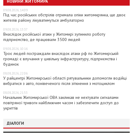
НОВИНИ ЖИТОМИРА
09.08.2026, 14:09
Під час російських обстрілів отримала опіки житомирянка, ще двоє
жителів району лікуватимуться амбулаторно
09.08.2026, 13:37
Внаслідок російської атаки у Житомирі зупинило роботу
підприємство, де працювали 3500 людей
09.08.2026, 10:16
Троє людей постраждали внаслідок атаки рф по Житомирській
громаді: є влучання у цивільну інфраструктуру, підприємства і
будинок
08.08.2026, 22:06
У райцентрі Житомирської області рятувальники допомогли водійці
вибратися з авто, понівеченого після зіткнення з мотоциклом
08.08.2026, 21:53
Начальник Житомирської ОВА закликав не нехтувати сигналами
повітряної тривоги найближчим часом і забезпечити доступ до
укриттів
ДІАЛОГИ