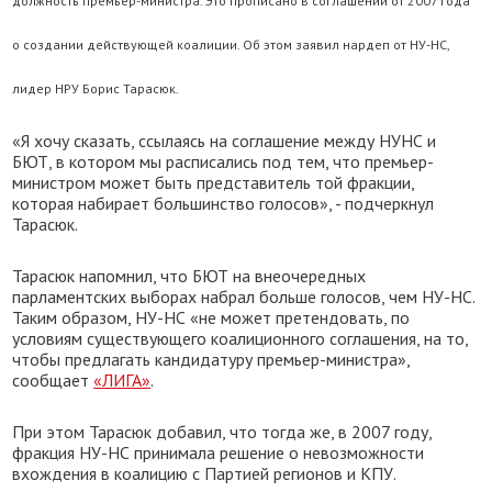
должность премьер-министра. Это прописано в соглашении от 2007 года
о создании действующей коалиции. Об этом заявил нардеп от НУ-НС,
лидер НРУ Борис Тарасюк.
«Я хочу сказать, ссылаясь на соглашение между НУНС и
БЮТ, в котором мы расписались под тем, что премьер-
министром может быть представитель той фракции,
которая набирает большинство голосов», - подчеркнул
Тарасюк.
Тарасюк напомнил, что БЮТ на внеочередных
парламентских выборах набрал больше голосов, чем НУ-НС.
Таким образом, НУ-НС «не может претендовать, по
условиям существующего коалиционного соглашения, на то,
чтобы предлагать кандидатуру премьер-министра»,
сообщает
«ЛИГА»
.
При этом Тарасюк добавил, что тогда же, в 2007 году,
фракция НУ-НС принимала решение о невозможности
вхождения в коалицию с Партией регионов и КПУ.