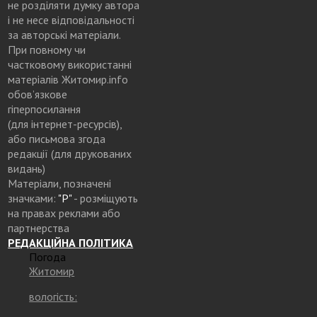
не розділяти думку автора
і не несе відповідальності
за авторські матеріали.
При повному чи
частковому використанні
матеріалів Житомир.info
обов’язкове
гіперпосилання
(для інтернет-ресурсів),
або письмова згода
редакції (для друкованих
видань)
Матеріали, позначені
значками:
"Р"
- розміщують
на правах реклами або
партнерства
РЕДАКЦІЙНА ПОЛІТИКА
Погода
Житомир
вологість: