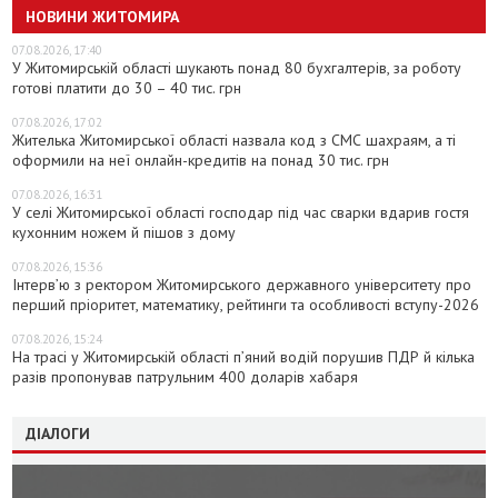
НОВИНИ ЖИТОМИРА
07.08.2026, 17:40
У Житомирській області шукають понад 80 бухгалтерів, за роботу
готові платити до 30 – 40 тис. грн
07.08.2026, 17:02
Жителька Житомирської області назвала код з СМС шахраям, а ті
оформили на неї онлайн-кредитів на понад 30 тис. грн
07.08.2026, 16:31
У селі Житомирської області господар під час сварки вдарив гостя
кухонним ножем й пішов з дому
07.08.2026, 15:36
Інтерв’ю з ректором Житомирського державного університету про
перший пріоритет, математику, рейтинги та особливості вступу-2026
07.08.2026, 15:24
На трасі у Житомирській області п’яний водій порушив ПДР й кілька
разів пропонував патрульним 400 доларів хабаря
ДІАЛОГИ