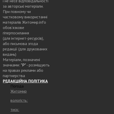
і не несе відповідальності
за авторські матеріали.
При повному чи
частковому використанні
матеріалів Житомир.info
обов’язкове
гіперпосилання
(для інтернет-ресурсів),
або письмова згода
редакції (для друкованих
видань)
Матеріали, позначені
значками:
"Р"
- розміщують
на правах реклами або
партнерства
РЕДАКЦІЙНА ПОЛІТИКА
Погода
Житомир
вологість:
тиск: