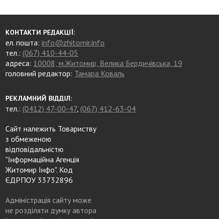
КОНТАКТИ РЕДАКЦІЇ:
ел. пошта:
info@zhitomir.info
тел.:
(067) 410-44-05
адреса:
10008, м.Житомир, Велика Бердичівська, 19
головний редактор:
Тамара Коваль
РЕКЛАМНИЙ ВІДДІЛ:
тел.:
(0412) 47-00-47
,
(067) 412-63-04
Сайт належить Товариству
з обмеженою
відповідальністю
"Інформаційна Агенція
Житомир Інфо". Код
ЄДРПОУ 33732896
Адміністрація сайту може
не розділяти думку автора