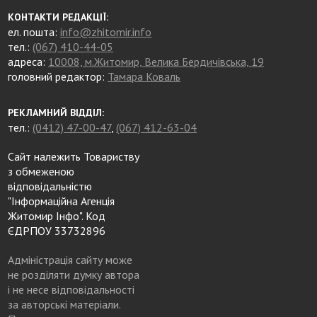
КОНТАКТИ РЕДАКЦІЇ:
ел. пошта:
info@zhitomir.info
тел.:
(067) 410-44-05
адреса:
10008, м.Житомир, Велика Бердичівська, 19
головний редактор:
Тамара Коваль
РЕКЛАМНИЙ ВІДДІЛ:
тел.:
(0412) 47-00-47
,
(067) 412-63-04
Сайт належить Товариству
з обмеженою
відповідальністю
"Інформаційна Агенція
Житомир Інфо". Код
ЄДРПОУ 33732896
Адміністрація сайту може
не розділяти думку автора
і не несе відповідальності
за авторські матеріали.