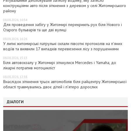
Рятувальники деблокували загиблу водійку, яку затисло
конструкціями авто після зіткнення з деревом у селі Житомирського
району
08.08.2026, 16:54
Для проведення забігу у Житомирі перекриють рух біля Нового і
Старого бульварів та ще дві вулиці
08.08.2026, 16:26
У липні житомирські патрульні склали півсотні протоколів на пʼяних
водіїв та виявили 17 випадків перевезення лісу з порушеннями
08.08.2026, 15:13
Біля автовокзалу у Житомирі зіткнулися Mercedes і Yamaha, до
лікарні потрапив мотоцикліст
08.08.2026, 12:38
Внаслідок зіткнення трьох автомобілів біля райцентру Житомирської
області травмувались двоє дітей і пʼятеро дорослих
ДІАЛОГИ