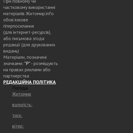
При повному чи
частковому використанні
матеріалів Житомир.info
обов’язкове
гіперпосилання
(для інтернет-ресурсів),
або письмова згода
редакції (для друкованих
видань)
Матеріали, позначені
значками:
"Р"
- розміщують
на правах реклами або
партнерства
РЕДАКЦІЙНА ПОЛІТИКА
Погода
Житомир
вологість:
тиск:
вітер: