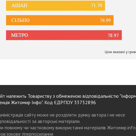
йт належить Товариству з обмеженою відповідальністю "Інформ
енція Житомир Інфо". Код ЄДРПОУ 33732896
міністрація сайту може не розділяти думку автора і не несе
дповідальності за авторські матеріали.
и повному чи частковому використанні матеріалів Житомир.info
ов’язкове гіперпосилання