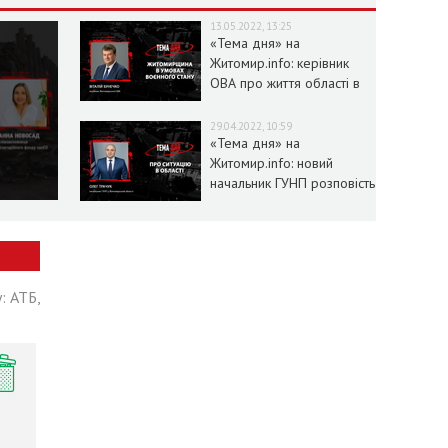
13.05.2022, 13:25
«Тема дня» на
Житомир.info: керівник
ОВА про життя області в
умовах воєнного стану
29.04.2022, 10:59
«Тема дня» на
Житомир.info: новий
начальник ГУНП розповість
про ситуацію в області
: АТБ,