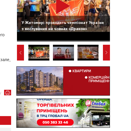
У Житомирі проходить чемпіонат України
з веслування на човнах «Дракон»
его
зале,
у