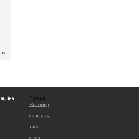
аційна
Погода
Житомир
вологість:
тиск:
вітер: