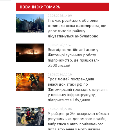
НОВИНИ ЖИТОМИРА
09.08.2026, 14:09
Під час російських обстрілів
отримала опіки житомирянка, ще
двоє жителів району
лікуватимуться амбулаторно
09.08.2026, 13:37
Внаслідок російської атаки у
Житомирі зупинило роботу
підприємство, де працювали
3500 людей
09.08.2026, 10:16
Троє людей постраждали
внаслідок атаки рф по
Житомирській громаді: є влучання
у цивільну інфраструктуру,
підприємства і будинок
08.08.2026, 22:06
У райцентрі Житомирської області
рятувальники допомогли водійці
вибратися з авто, понівеченого
після зіткнення з мотоциклом