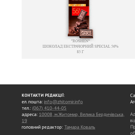
Са
КОНТАКТИ РЕДАКЦІЇ:
ел. пошта:
info@zhitomir.info
Аг
тел.:
(067) 410-44-05
Ад
адреса:
10008, м.Житомир, Велика Бердичівська,
ві
19
Пр
головний редактор:
Тамара Коваль
об