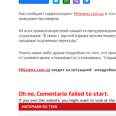
Как сообщает корреспондент
MIGnews.com.ua
, в эт
эвакуация пассажиров.
Из всех громкоговорителей слышится предупрежден
содержания: "В связи с угрозой взрыва просим покин
западные подземные переходы".
Узнать какие-либо другие подробности того, что про
от комментариев отказываются, отмахиваясь: "Слушай
MIGnews.com.ua
следит за ситуацией - оподробн
Oh no, Comentario failed to start.
If you own this website, you might want to look at the
МАТЕРІАЛИ ПО ТЕМІ