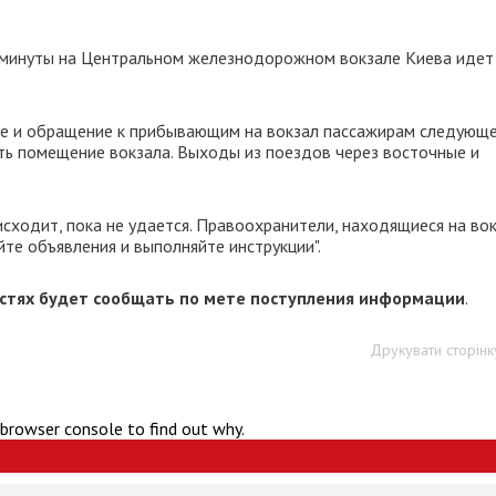
и минуты на Центральном железнодорожном вокзале Киева идет
ие и обращение к прибывающим на вокзал пассажирам следующ
уть помещение вокзала. Выходы из поездов через восточные и
исходит, пока не удается. Правоохранители, находящиеся на вок
те объявления и выполняйте инструкции".
остях будет сообщать по мете поступления информации
.
Друкувати сторінк
 browser console to find out why.