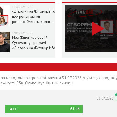
12.07.2024, 12:36
«Діалоги» на Житомир.info
про регіональний
розвиток Житомирщини в
умовах воєнного стану
17.04.2024, 10:29
Мер Житомира Сергій
Сухомлин у програмі
«Діалоги» на Житомир.info
 за методом контрольної закупки 31.07.2026 р. у місцях продажу
лежності, 55в, Сільпо, вул. Житній ринок, 1