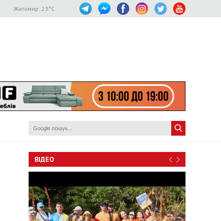
Житомир:
23
°C
ВІДЕО