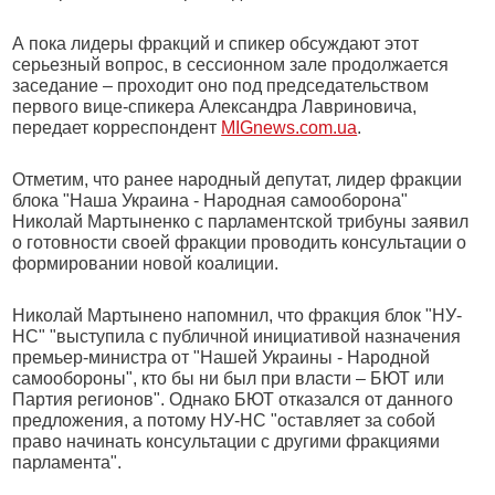
А пока лидеры фракций и спикер обсуждают этот
серьезный вопрос, в сессионном зале продолжается
заседание – проходит оно под председательством
первого вице-спикера Александра Лавриновича,
передает корреспондент
MIGnews.com.ua
.
Отметим, что ранее народный депутат, лидер фракции
блока "Наша Украина - Народная самооборона"
Николай Мартыненко с парламентской трибуны заявил
о готовности своей фракции проводить консультации о
формировании новой коалиции.
Николай Мартынено напомнил, что фракция блок "НУ-
НС" "выступила с публичной инициативой назначения
премьер-министра от "Нашей Украины - Народной
самообороны", кто бы ни был при власти – БЮТ или
Партия регионов". Однако БЮТ отказался от данного
предложения, а потому НУ-НС "оставляет за собой
право начинать консультации с другими фракциями
парламента".