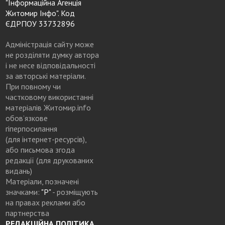
"Інформаційна Агенція
Житомир Інфо". Код
ЄДРПОУ 33732896
Адміністрація сайту може
не розділяти думку автора
і не несе відповідальності
за авторські матеріали.
При повному чи
частковому використанні
матеріалів Житомир.info
обов’язкове
гіперпосилання
(для інтернет-ресурсів),
або письмова згода
редакції (для друкованих
видань)
Матеріали, позначені
значками:
"Р"
- розміщують
на правах реклами або
партнерства
РЕДАКЦІЙНА ПОЛІТИКА