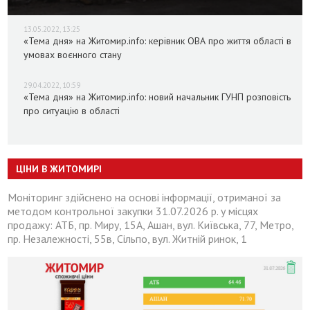
13.05.2022, 13:25
«Тема дня» на Житомир.info: керівник ОВА про життя області в
умовах воєнного стану
29.04.2022, 10:59
«Тема дня» на Житомир.info: новий начальник ГУНП розповість
про ситуацію в області
ЦІНИ В ЖИТОМИРІ
Моніторинг здійснено на основі інформації, отриманої за
методом контрольної закупки 31.07.2026 р. у місцях
продажу: АТБ, пр. Миру, 15А, Ашан, вул. Київська, 77, Метро,
пр. Незалежності, 55в, Сільпо, вул. Житній ринок, 1