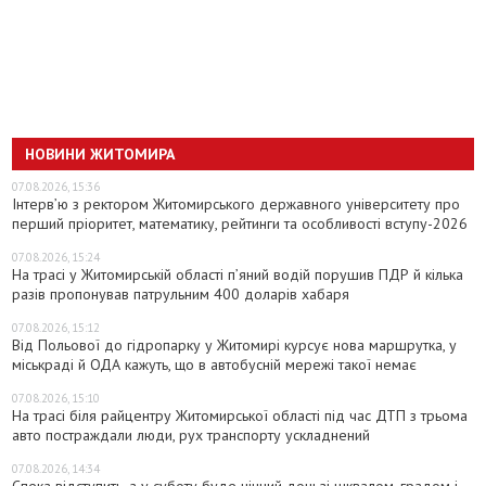
НОВИНИ ЖИТОМИРА
07.08.2026, 15:36
Інтерв’ю з ректором Житомирського державного університету про
перший пріоритет, математику, рейтинги та особливості вступу-2026
07.08.2026, 15:24
На трасі у Житомирській області п’яний водій порушив ПДР й кілька
разів пропонував патрульним 400 доларів хабаря
07.08.2026, 15:12
Від Польової до гідропарку у Житомирі курсує нова маршрутка, у
міськраді й ОДА кажуть, що в автобусній мережі такої немає
07.08.2026, 15:10
На трасі біля райцентру Житомирської області під час ДТП з трьома
авто постраждали люди, рух транспорту ускладнений
07.08.2026, 14:34
Спека відступить, а у суботу буде нічний дощ зі шквалом, градом і