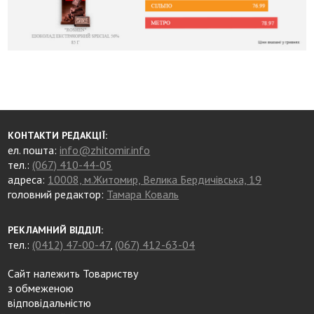
КОНТАКТИ РЕДАКЦІЇ:
ел. пошта:
info@zhitomir.info
тел.:
(067) 410-44-05
адреса:
10008, м.Житомир, Велика Бердичівська, 19
головний редактор:
Тамара Коваль
РЕКЛАМНИЙ ВІДДІЛ:
тел.:
(0412) 47-00-47
,
(067) 412-63-04
Сайт належить Товариству
з обмеженою
відповідальністю