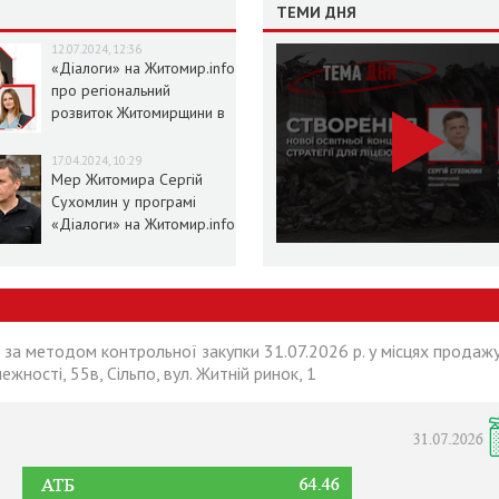
ТЕМИ ДНЯ
12.07.2024, 12:36
«Діалоги» на Житомир.info
про регіональний
розвиток Житомирщини в
умовах воєнного стану
17.04.2024, 10:29
Мер Житомира Сергій
Сухомлин у програмі
«Діалоги» на Житомир.info
 за методом контрольної закупки 31.07.2026 р. у місцях продажу
лежності, 55в, Сільпо, вул. Житній ринок, 1