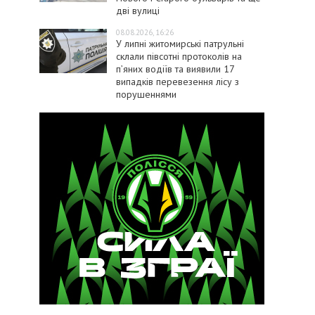
дві вулиці
08.08.2026, 16:26
У липні житомирські патрульні
склали півсотні протоколів на
пʼяних водіїв та виявили 17
випадків перевезення лісу з
порушеннями