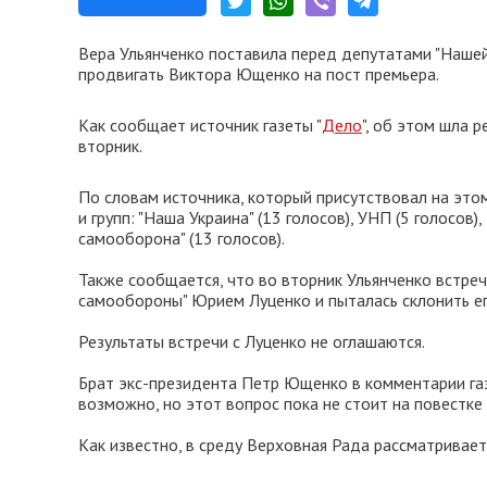
Вера Ульянченко поставила перед депутатами "Нашей
продвигать Виктора Ющенко на пост премьера.
Как сообщает источник газеты "
Дело
", об этом шла 
вторник.
По словам источника, который присутствовал на этом
и групп: "Наша Украина" (13 голосов), УНП (5 голосов
самооборона" (13 голосов).
Также сообщается, что во вторник Ульянченко встре
самообороны" Юрием Луценко и пыталась склонить е
Результаты встречи с Луценко не оглашаются.
Брат экс-президента Петр Ющенко в комментарии га
возможно, но этот вопрос пока не стоит на повестке 
Как известно, в среду Верховная Рада рассматривае