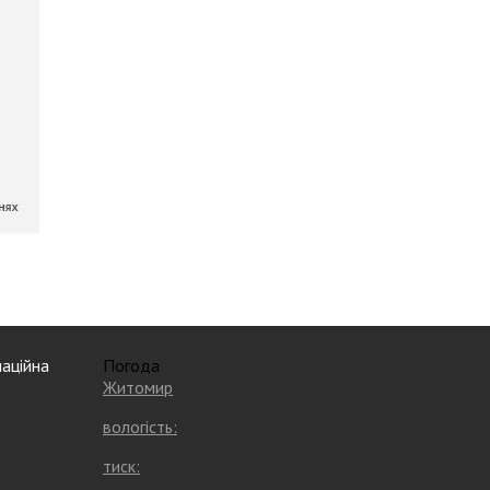
аційна
Погода
Житомир
вологість:
тиск: