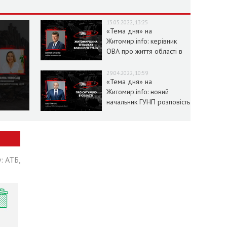
13.05.2022, 13:25
«Тема дня» на
Житомир.info: керівник
ОВА про життя області в
умовах воєнного стану
29.04.2022, 10:59
«Тема дня» на
Житомир.info: новий
начальник ГУНП розповість
про ситуацію в області
: АТБ,