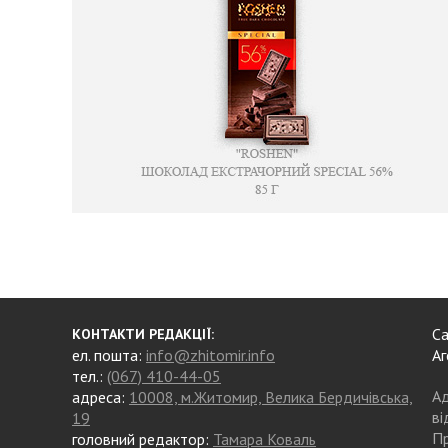
Са
КОНТАКТИ РЕДАКЦІЇ:
ел. пошта:
info@zhitomir.info
Аг
тел.:
(067) 410-44-05
Ад
адреса:
10008, м.Житомир, Велика Бердичівська,
ві
19
Пр
головний редактор:
Тамара Коваль