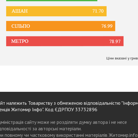
йт належить Товариству з обмеженою відповідальністю "Інформ
енція Житомир Інфо". Код ЄДРПОУ 33732896
міністрація сайту може не розділяти думку автора і не несе
дповідальності за авторські матеріали.
и повному чи частковому використанні матеріалів Житомир.info