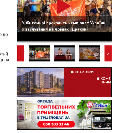
У Житомирі проходить чемпіонат України
з веслування на човнах «Дракон»
о во
ртий
одная