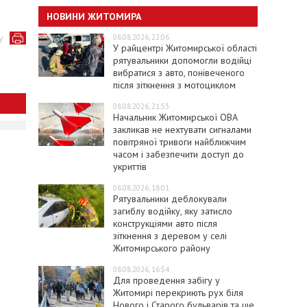
НОВИНИ ЖИТОМИРА
у
08.08.2026, 22:06
У райцентрі Житомирської області
рятувальники допомогли водійці
вибратися з авто, понівеченого
після зіткнення з мотоциклом
08.08.2026, 21:53
Начальник Житомирської ОВА
закликав не нехтувати сигналами
повітряної тривоги найближчим
часом і забезпечити доступ до
укриттів
08.08.2026, 18:01
Рятувальники деблокували
загиблу водійку, яку затисло
конструкціями авто після
зіткнення з деревом у селі
Житомирського району
08.08.2026, 16:54
Для проведення забігу у
Житомирі перекриють рух біля
Нового і Старого бульварів та ще