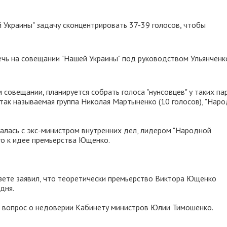
 Украины" задачу сконцентрировать 37-39 голосов, чтобы
речь на совещании "Нашей Украины" под руководством Ульянченк
 совещании, планируется собрать голоса "нунсовцев" у таких па
), так называемая группа Николая Мартыненко (10 голосов), "Нар
чалась с экс-министром внутренних дел, лидером "Народной
го к идее премьерства Ющенко.
зете заявил, что теоретически премьерство Виктора Ющенко
дня.
т вопрос о недоверии Кабинету министров Юлии Тимошенко.