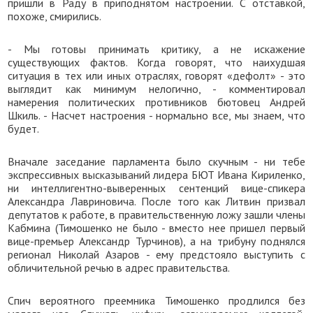
пришли в Раду в приподнятом настроении. С отставкой,
похоже, смирились.
- Мы готовы принимать критику, а не искажение
существующих фактов. Когда говорят, что наихудшая
ситуация в тех или иных отраслях, говорят «дефолт» - это
выглядит как минимум нелогично, - комментировал
намерения политических противников бютовец Андрей
Шкиль. - Насчет настроения - нормально все, мы знаем, что
будет.
Вначале заседание парламента было скучным - ни тебе
экспрессивных высказываний лидера БЮТ Ивана Кириленко,
ни интеллигентно-выверенных сентенций вице-спикера
Александра Лавриновича. После того как Литвин призвал
депутатов к работе, в правительственную ложу зашли члены
Кабмина (Тимошенко не было - вместо нее пришел первый
вице-премьер Александр Турчинов), а на трибуну поднялся
регионал Николай Азаров - ему предстояло выступить с
обличительной речью в адрес правительства.
Спич вероятного преемника Тимошенко продлился без