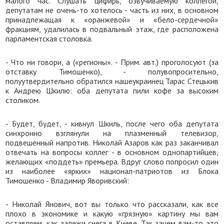
малого час. Слушать цифирь, озвучиваемую коллегой,
депутатам не очень-то хотелось - часть из них, в основном
принадлежащая к «оранжевой» и «бело-сердечной»
фракциям, удалилась в подвальный этаж, где расположена
парламентская столовка.
- Что ни говори, а («регионы». - Прим. авт.) проголосуют (за
отставку Тимошенко), - полувопросительно,
полуутвердительно обратился нашеукраинец Тарас Стецькив
к Андрею Шкилю: оба депутата пили кофе за высоким
столиком.
- Будет, будет, - кивнул Шкиль, после чего оба депутата
синхронно взглянули на плазменный телевизор,
подвешенный напротив. Николай Азаров как раз заканчивал
отвечать на вопросы коллег - в основном однопартийцев,
желающих «поддеть» премьера. Вдруг слово попросил один
из наиболее «ярких» национал-патриотов из Блока
Тимошенко - Владимир Яворивский:
- Николай Янович, вот вы только что рассказали, как все
плохо в экономике и какую «грязную» картину мы вам
оставляем, как залежи снега в Киеве. Так зачем вам-то это