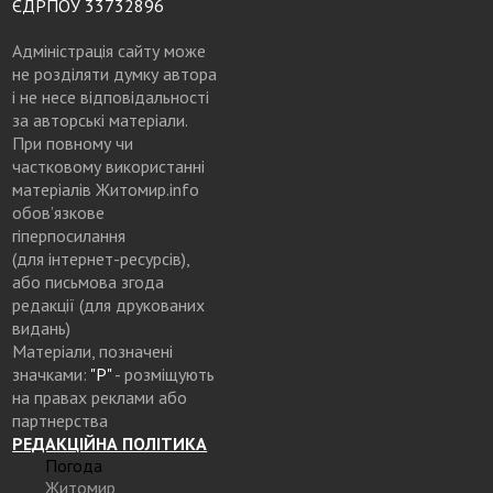
ЄДРПОУ 33732896
Адміністрація сайту може
не розділяти думку автора
і не несе відповідальності
за авторські матеріали.
При повному чи
частковому використанні
матеріалів Житомир.info
обов’язкове
гіперпосилання
(для інтернет-ресурсів),
або письмова згода
редакції (для друкованих
видань)
Матеріали, позначені
значками:
"Р"
- розміщують
на правах реклами або
партнерства
РЕДАКЦІЙНА ПОЛІТИКА
Погода
Житомир