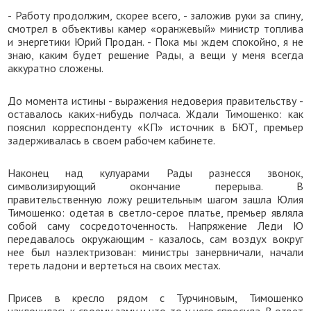
- Работу продолжим, скорее всего, - заложив руки за спину,
смотрел в объективы камер «оранжевый» министр топлива
и энергетики Юрий Продан. - Пока мы ждем спокойно, я не
знаю, каким будет решение Рады, а вещи у меня всегда
аккуратно сложены.
До момента истины - выражения недоверия правительству -
оставалось каких-нибудь полчаса. Ждали Тимошенко: как
пояснил корреспонденту «КП» источник в БЮТ, премьер
задерживалась в своем рабочем кабинете.
Наконец над кулуарами Рады разнесся звонок,
символизирующий окончание перерыва. В
правительственную ложу решительным шагом зашла Юлия
Тимошенко: одетая в светло-серое платье, премьер являла
собой саму сосредоточенность. Напряжение Леди Ю
передавалось окружающим - казалось, сам воздух вокруг
нее был наэлектризован: министры занервничали, начали
тереть ладони и вертеться на своих местах.
Присев в кресло рядом с Турчиновым, Тимошенко