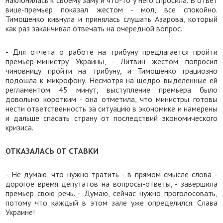
наклонилась к своему заму и что-то у него спросила. В ответ
вице-премьер показал жестом - мол, все спокойно.
Тимошенко кивнула и принялась слушать Азарова, который
как раз заканчивал отвечать на очередной вопрос.
- Для отчета о работе на трибуну предлагается пройти
премьер-министру Украины, - Литвин жестом попросил
чиновницу пройти на трибуну, и Тимошенко грациозно
подошла к микрофону. Несмотря на щедро выделенные ей
регламентом 45 минут, выступление премьера было
довольно коротким - она отметила, что министры готовы
нести ответственность за ситуацию в экономике и намерены
и дальше спасать страну от последствий экономического
кризиса.
ОТКАЗАЛАСЬ ОТ СТАВКИ
- Не думаю, что нужно тратить - в прямом смысле слова -
дорогое время депутатов на вопросы-ответы, - завершила
премьер свою речь. - Думаю, сейчас нужно проголосовать,
потому что каждый в этом зале уже определился. Слава
Украине!