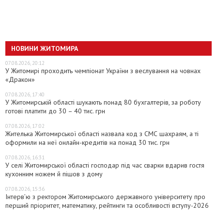
НОВИНИ ЖИТОМИРА
07.08.2026, 20:12
У Житомирі проходить чемпіонат України з веслування на човнах
«Дракон»
07.08.2026, 17:40
У Житомирській області шукають понад 80 бухгалтерів, за роботу
готові платити до 30 – 40 тис. грн
07.08.2026, 17:02
Жителька Житомирської області назвала код з СМС шахраям, а ті
оформили на неї онлайн-кредитів на понад 30 тис. грн
07.08.2026, 16:31
У селі Житомирської області господар під час сварки вдарив гостя
кухонним ножем й пішов з дому
07.08.2026, 15:36
Інтерв’ю з ректором Житомирського державного університету про
перший пріоритет, математику, рейтинги та особливості вступу-2026