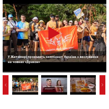
У Житомирі проходить чемпіонат України з веслування
на човнах «Дракон»