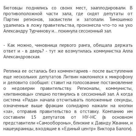
Бютовцы поднялись со своих мест, зааплодировали. В
противоположной части зала, где сидят депутаты от
Партии регионов, засвистели и затопали. Тимошенко
удалилась в ложу правительства, произнесла что-то на ухо
Александру Турчинову и… покинула сессионный зал.
- Как можно, чиновница первого ранга, обещала держать
ответ и - в дверь? - тут же возмутилась коммунистка Алла
Александровская.
Реплика ее осталась без комментариев - после выступления
еще нескольких депутатов Литвин наклонился к микрофону
и деловито сообщил: ставит на голосование постановление
о недоверии правительству. Регионалы, коммунисты,
«литвиновцы» спешно потянулись в сессионный зал. А когда
система «Рада» начала отсчитывать положенные секунды,
означенные выше фракции солидарно нажали на кнопки
«за», отправив правительство в отставку. Компанию им
составили 15 депутатов от НУ-НС (в основном
представители «Самообороны», близкие к Давиду Жвании, и
нашеукраинцы, входящие в «Единый центр» Виктора Балоги).