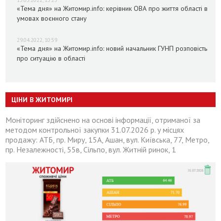
13.05.2022, 13:25
«Тема дня» на Житомир.info: керівник ОВА про життя області в
умовах воєнного стану
29.04.2022, 10:59
«Тема дня» на Житомир.info: новий начальник ГУНП розповість
про ситуацію в області
ЦІНИ В ЖИТОМИРІ
Моніторинг здійснено на основі інформації, отриманої за
методом контрольної закупки 31.07.2026 р. у місцях
продажу: АТБ, пр. Миру, 15А, Ашан, вул. Київська, 77, Метро,
пр. Незалежності, 55в, Сільпо, вул. Житній ринок, 1