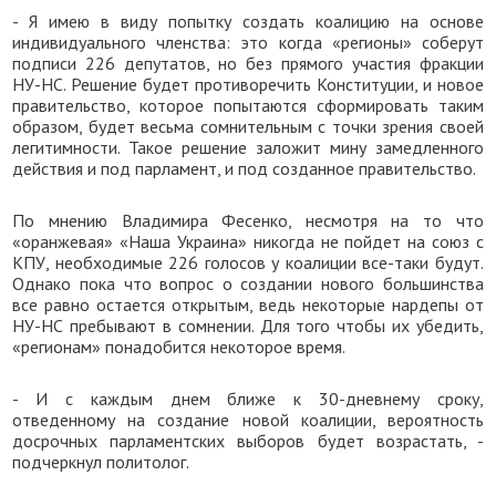
- Я имею в виду попытку создать коалицию на основе
индивидуального членства: это когда «регионы» соберут
подписи 226 депутатов, но без прямого участия фракции
НУ-НС. Решение будет противоречить Конституции, и новое
правительство, которое попытаются сформировать таким
образом, будет весьма сомнительным с точки зрения своей
легитимности. Такое решение заложит мину замедленного
действия и под парламент, и под созданное правительство.
По мнению Владимира Фесенко, несмотря на то что
«оранжевая» «Наша Украина» никогда не пойдет на союз с
КПУ, необходимые 226 голосов у коалиции все-таки будут.
Однако пока что вопрос о создании нового большинства
все равно остается открытым, ведь некоторые нардепы от
НУ-НС пребывают в сомнении. Для того чтобы их убедить,
«регионам» понадобится некоторое время.
- И с каждым днем ближе к 30-дневнему сроку,
отведенному на создание новой коалиции, вероятность
досрочных парламентских выборов будет возрастать, -
подчеркнул политолог.