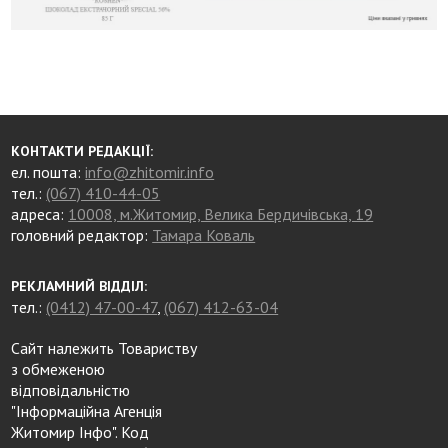
КОНТАКТИ РЕДАКЦІЇ:
ел. пошта:
info@zhitomir.info
тел.:
(067) 410-44-05
адреса:
10008, м.Житомир, Велика Бердичівська, 19
головний редактор:
Тамара Коваль
РЕКЛАМНИЙ ВІДДІЛ:
тел.:
(0412) 47-00-47
,
(067) 412-63-04
Сайт належить Товариству
з обмеженою
відповідальністю
"Інформаційна Агенція
Житомир Інфо". Код