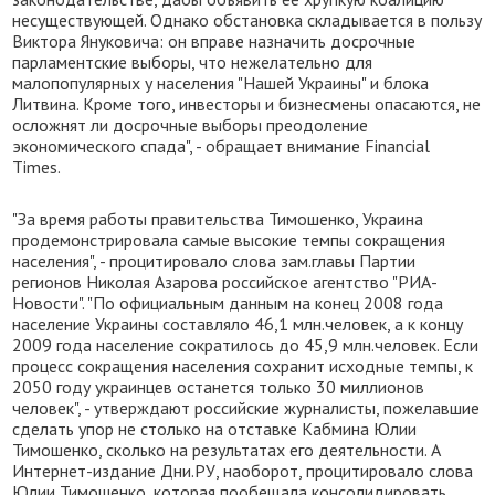
несуществующей. Однако обстановка складывается в пользу
Виктора Януковича: он вправе назначить досрочные
парламентские выборы, что нежелательно для
малопопулярных у населения "Нашей Украины" и блока
Литвина. Кроме того, инвесторы и бизнесмены опасаются, не
осложнят ли досрочные выборы преодоление
экономического спада", - обращает внимание Financial
Times.
"За время работы правительства Тимошенко, Украина
продемонстрировала самые высокие темпы сокращения
населения", - процитировало слова зам.главы Партии
регионов Николая Азарова российское агентство "РИА-
Новости". "По официальным данным на конец 2008 года
население Украины составляло 46,1 млн.человек, а к концу
2009 года население сократилось до 45,9 млн.человек. Если
процесс сокращения населения сохранит исходные темпы, к
2050 году украинцев останется только 30 миллионов
человек", - утверждают российские журналисты, пожелавшие
сделать упор не столько на отставке Кабмина Юлии
Тимошенко, сколько на результатах его деятельности. А
Интернет-издание Дни.РУ, наоборот, процитировало слова
Юлии Тимошенко, которая пообещала консолидировать