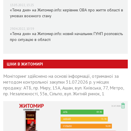
13.05.2022, 13:25
«Тема дня» на Житомир.info: керівник ОВА про життя області в
умовах воєнного стану
29.04.2022, 10:59
«Тема дня» на Житомир.info: новий начальник ГУНП розповість
про ситуацію в області
ЦІНИ В ЖИТОМИРІ
Моніторинг здійснено на основі інформації, отриманої за
методом контрольної закупки 31.07.2026 р. у місцях
продажу: АТБ, пр. Миру, 15А, Ашан, вул. Київська, 77, Метро,
пр. Незалежності, 55в, Сільпо, вул. Житній ринок, 1