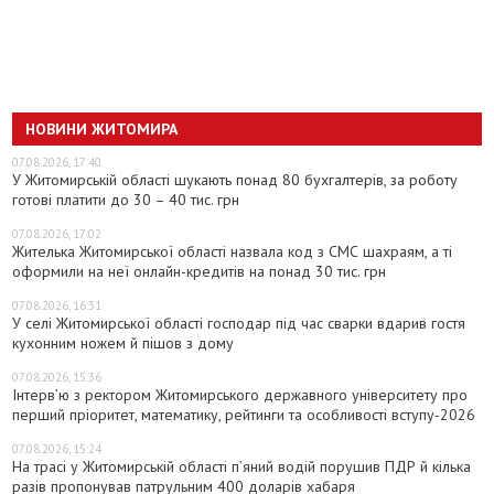
НОВИНИ ЖИТОМИРА
07.08.2026, 17:40
У Житомирській області шукають понад 80 бухгалтерів, за роботу
готові платити до 30 – 40 тис. грн
07.08.2026, 17:02
Жителька Житомирської області назвала код з СМС шахраям, а ті
оформили на неї онлайн-кредитів на понад 30 тис. грн
07.08.2026, 16:31
У селі Житомирської області господар під час сварки вдарив гостя
кухонним ножем й пішов з дому
07.08.2026, 15:36
Інтерв’ю з ректором Житомирського державного університету про
перший пріоритет, математику, рейтинги та особливості вступу-2026
07.08.2026, 15:24
На трасі у Житомирській області п’яний водій порушив ПДР й кілька
разів пропонував патрульним 400 доларів хабаря