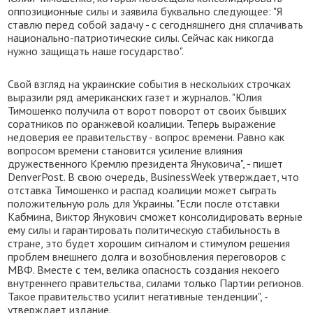
оппозиционные силы и заявила буквально следующее: "Я
ставлю перед собой задачу - с сегодняшнего дня сплачивать
национально-патриотические силы. Сейчас как никогда
нужно защищать наше государство".
Свой взгляд на украинские события в нескольких строчках
выразили ряд американских газет и журналов. "Юлия
Тимошенко получила от ворот поворот от своих бывших
соратников по оранжевой коалиции. Теперь выражение
недоверия ее правительству - вопрос времени. Равно как
вопросом времени становится усиление влияния
дружественного Кремлю президента Януковича", - пишет
DenverPost. В свою очередь, BusinessWeek утверждает, что
отставка Тимошенко и распад коалиции может сыграть
положительную роль для Украины. "Если после отставки
Кабмина, Виктор Янукович сможет консолидировать верные
ему силы и гарантировать политическую стабильность в
стране, это будет хорошим сигналом и стимулом решения
проблем внешнего долга и возобновления переговоров с
МВФ. Вместе с тем, велика опасность создания некоего
внутреннего правительства, силами только Партии регионов.
Такое правительство усилит негативные тенденции", -
утверждает издание.