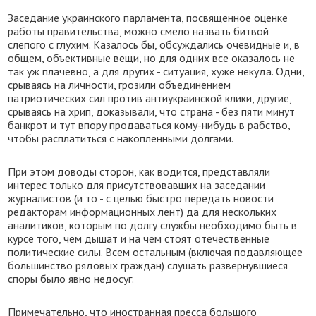
Заседание украинского парламента, посвященное оценке
работы правительства, можно смело назвать битвой
слепого с глухим. Казалось бы, обсуждались очевидные и, в
общем, объективные вещи, но для одних все оказалось не
так уж плачевно, а для других - ситуация, хуже некуда. Одни,
срываясь на личности, грозили объединением
патриотических сил против антиукраинской клики, другие,
срываясь на хрип, доказывали, что страна - без пяти минут
банкрот и тут впору продаваться кому-нибудь в рабство,
чтобы расплатиться с накопленными долгами.
При этом доводы сторон, как водится, представляли
интерес только для присутствовавших на заседании
журналистов (и то - с целью быстро передать новости
редакторам информационных лент) да для нескольких
аналитиков, которым по долгу службы необходимо быть в
курсе того, чем дышат и на чем стоят отечественные
политические силы. Всем остальным (включая подавляющее
большинство рядовых граждан) слушать развернувшиеся
споры было явно недосуг.
Примечательно, что иностранная пресса большого