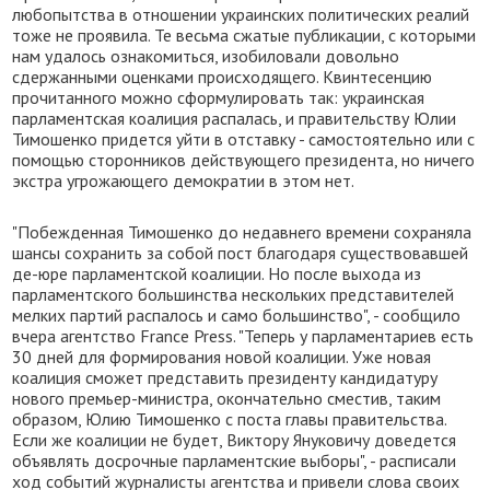
любопытства в отношении украинских политических реалий
тоже не проявила. Те весьма сжатые публикации, с которыми
нам удалось ознакомиться, изобиловали довольно
сдержанными оценками происходящего. Квинтесенцию
прочитанного можно сформулировать так: украинская
парламентская коалиция распалась, и правительству Юлии
Тимошенко придется уйти в отставку - самостоятельно или с
помощью сторонников действующего президента, но ничего
экстра угрожающего демократии в этом нет.
"Побежденная Тимошенко до недавнего времени сохраняла
шансы сохранить за собой пост благодаря существовавшей
де-юре парламентской коалиции. Но после выхода из
парламентского большинства нескольких представителей
мелких партий распалось и само большинство", - сообщило
вчера агентство France Press. "Теперь у парламентариев есть
30 дней для формирования новой коалиции. Уже новая
коалиция сможет представить президенту кандидатуру
нового премьер-министра, окончательно сместив, таким
образом, Юлию Тимошенко с поста главы правительства.
Если же коалиции не будет, Виктору Януковичу доведется
объявлять досрочные парламентские выборы", - расписали
ход событий журналисты агентства и привели слова своих