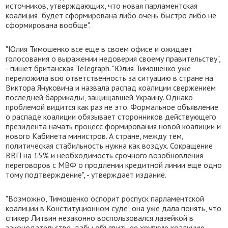
источников, утверждающих, что новая парламентская
коалиция "будет сформирована либо очень быстро либо не
сформирована вообще".
"Юлия Тимошенко все еще в своем офисе и ожидает
голосования о выражении недоверия своему правительству",
- пишет британская Telegraph. "Юлия Тимошенко уже
переложила всю ответственность за ситуацию в стране на
Виктора Януковича и назвала распад коалиции свержением
последней баррикады, защищавшей Украину. Однако
проблемой видится как раз не это. Формальное объявление
о распаде коалиции обязывает сторонников действующего
президента начать процесс формирования новой коалиции и
нового Кабинета министров. А стране, между тем,
политическая стабильность нужна как воздух. Сокращение
ВВП на 15% и необходимость срочного возобновления
переговоров с МВФ о продлении кредитной линии еще одно
тому подтверждение", - утверждает издание.
"Возможно, Тимошенко оспорит роспуск парламентской
коалиции в Конституционном суде: она уже дала понять, что
спикер Литвин незаконно воспользовался лазейкой в
законодательстве, дабы объявить ее хрупкую коалицию