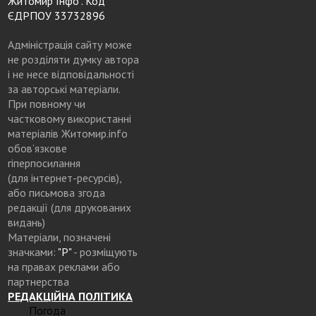
Житомир Інфо". Код
ЄДРПОУ 33732896
Адміністрація сайту може
не розділяти думку автора
і не несе відповідальності
за авторські матеріали.
При повному чи
частковому використанні
матеріалів Житомир.info
обов’язкове
гіперпосилання
(для інтернет-ресурсів),
або письмова згода
редакції (для друкованих
видань)
Матеріали, позначені
значками:
"Р"
- розміщують
на правах реклами або
партнерства
РЕДАКЦІЙНА ПОЛІТИКА
Погода