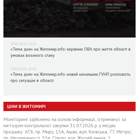
13.05.2022, 13:25
«Тема дня» на Житомир.info: керівник ОВА про життя області в
умовах воєнного стану
29.04.2022, 10:59
«Тема дня» на Житомир.info: новий начальник ГУНП розповість
про ситуацію в області
ЦІНИ В ЖИТОМИРІ
Моніторинг здійснено на основі інформації, отриманої за
методом контрольної закупки 31.07.2026 р. у місцях
продажу: АТБ, пр. Миру, 15А, Ашан, вул. Київська, 77, Метро,
пр. Незалежності, 55в, Сільпо, вул. Житній ринок, 1