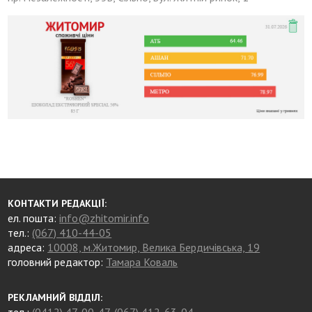
КОНТАКТИ РЕДАКЦІЇ:
ел. пошта:
info@zhitomir.info
тел.:
(067) 410-44-05
адреса:
10008, м.Житомир, Велика Бердичівська, 19
головний редактор:
Тамара Коваль
РЕКЛАМНИЙ ВІДДІЛ:
тел.:
(0412) 47-00-47
,
(067) 412-63-04