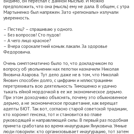
Видимо, он переспал с данной мыслью. И можно
предположить, что она (мысль) ему не дала. В общем, с утра
Мартыненко был напряжен. Зато «регионалы» излучали
уверенность.
– Пестец? – спрашиваю у одного.
– Без вопросов! Сто пудов!
– А чего лицо красное?
– Вчера сорокалетний коньяк лакали. За здоровье
Федоровича.
Очень симптоматично было то, что докладчиком по
вопросу об увольнении нах пелотки назначили Николая
Яновича Азарова. Тут дело даже не в том, что Николай
Янович способен долго, с цифрами и иллюстрациями
перетряхивать всю деятельность Тимошенко и удачно
тыкать ейной мордочкой в ее же экономическое дерьмо.
При этом доходчиво объяснять, почему это обыкновенное
дерьмо, а не экономическое процветание, как верещат
адепты БЮТ. Так вот, согласно старой советской традиции,
кто хоронит генсека, тот и становится во главе
руководящей и направляющей силы. В первый раз подобная
примета сработала во время инаугурации Януковича. Умные
люди говорили: кто организовывает инаугурацию, тот затем