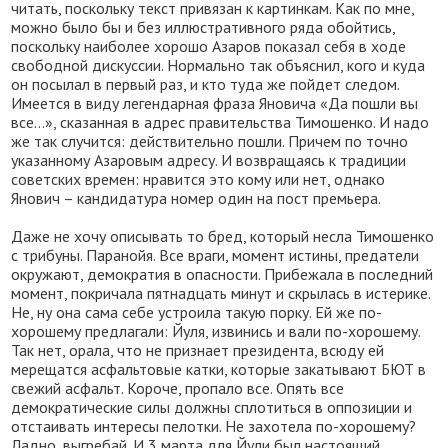
читать, поскольку текст привязан к картинкам. Как по мне,
можно было бы и без иллюстративного ряда обойтись,
поскольку наиболее хорошо Азаров показал себя в ходе
свободной дискуссии. Нормально так объяснил, кого и куда
он посылал в первый раз, и кто туда же пойдет следом.
Имеется в виду легендарная фраза Яновича «Да пошли вы
все…», сказанная в адрес правительства Тимошенко. И надо
же так случится: действительно пошли. Причем по точно
указанному Азаровым адресу. И возвращаясь к традиции
советских времен: нравится это кому или нет, однако
Янович – кандидатура номер один на пост премьера.
Даже не хочу описывать то бред, который несла Тимошенко
с трибуны. Паранойя. Все враги, момент истины, предатели
окружают, демократия в опасности. Прибежала в последний
момент, покричала пятнадцать минут и скрылась в истерике.
Не, ну она сама себе устроила такую порку. Ей же по-
хорошему предлагали: Йуля, извинись и вали по-хорошему.
Так нет, орала, что не признает президента, всюду ей
мерещатся асфальтовые катки, которые закатывают БЮТ в
свежий асфальт. Короче, пропало все. Опять все
демократические силы должны сплотиться в оппозиции и
отстаивать интересы пелотки. Не захотела по-хорошему?
Ладно, выгребай. И 3 марта для Йули был настоящий