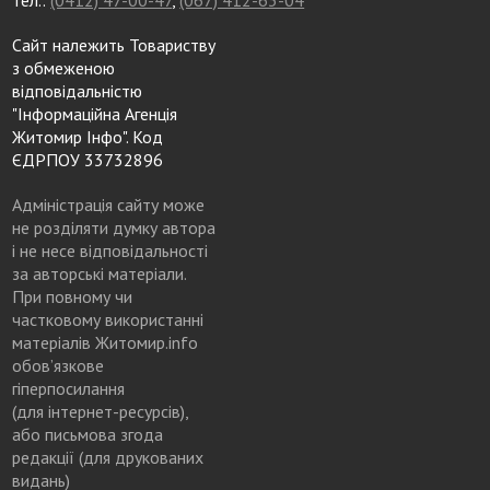
Сайт належить Товариству
з обмеженою
відповідальністю
"Інформаційна Агенція
Житомир Інфо". Код
ЄДРПОУ 33732896
Адміністрація сайту може
не розділяти думку автора
і не несе відповідальності
за авторські матеріали.
При повному чи
частковому використанні
матеріалів Житомир.info
обов’язкове
гіперпосилання
(для інтернет-ресурсів),
або письмова згода
редакції (для друкованих
видань)