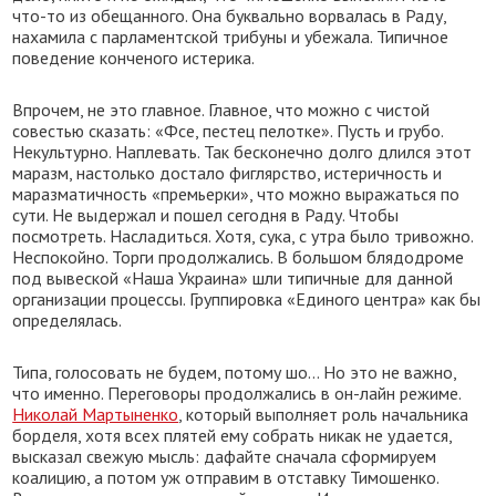
что-то из обещанного. Она буквально ворвалась в Раду,
нахамила с парламентской трибуны и убежала. Типичное
поведение конченого истерика.
Впрочем, не это главное. Главное, что можно с чистой
совестью сказать: «Фсе, пестец пелотке». Пусть и грубо.
Некультурно. Наплевать. Так бесконечно долго длился этот
маразм, настолько достало фиглярство, истеричность и
маразматичность «премьерки», что можно выражаться по
сути. Не выдержал и пошел сегодня в Раду. Чтобы
посмотреть. Насладиться. Хотя, сука, с утра было тривожно.
Неспокойно. Торги продолжались. В большом блядодроме
под вывеской «Наша Украина» шли типичные для данной
организации процессы. Группировка «Единого центра» как бы
определялась.
Типа, голосовать не будем, потому шо… Но это не важно,
что именно. Переговоры продолжались в он-лайн режиме.
Николай Мартыненко
, который выполняет роль начальника
борделя, хотя всех плятей ему собрать никак не удается,
высказал свежую мысль: дафайте сначала сформируем
коалицию, а потом уж отправим в отставку Тимошенко.