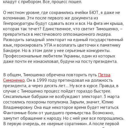
кладут с прибором. Все, процесс пошел.
О местном уровне, где сохранились ячейки БЮТ, я даже не
вспоминаю. Эти после первого же документа из
Генпрокуратуры будут сдавать всех и вся. На фига им крыша,
которая так течет? Единственное, что светит Тимошенко, –
превратиться в местечкового оппозиционного лидера.
Разводить западный электорат на единый государственный
язык, героизировать УПА и возлагать цветочки к памятнику
Бандере. Но в этом деле у нее серьезные конкуренты.
Профессиональные любители Украины, один из которых
даже почти ее изнасиловал, будучи на посту президента.
В общем, Тимошенко обречена повторить путь
Петра
Симоненко
. Он в 1999 году претендовал на должность
президента, а через десять лет… Ну все в курсе. Правда, в
случае с Тимошенко процесс пойдет гораздо быстрее.
Сексапильные бабушки не возбуждают электорат. 3 марта
состоялись похороны популизма. Зарыли, значит, Юлию
Владимировну. Она еще некоторое время будет метаться.
Фантомные боли от ушедшего премьерства. Возможно,
замутит обращение к народу. Но с ней уже все попрощались.
В первую очередь, ее «верные соратники». А после первой