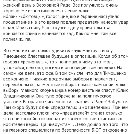
женский день в Верховной Раде. Все получилось очень
хорошо. Не испортили впечатление даже
ибланы-«бютовцы», голосящие, шо в Украине наступило
процветание и в это время подлые предатели нанесли удар
в зад. Или в спину. Я не в курсе, где у правительства
кончается спина и начинается зад. Как по мне, там все
полная ж…па.
Вот многие повторяют удивительную мантру: типа у
Тимошенко блестящее будущее в оппозиции. Когда об этом
говорят «регионалы», то я понимаю, к чему это: мол,
успокойся, пелотка, посиди в оппозиции, там неплохо. На
самом же деле, это фсе. В том смысле, что для Тимошенко
все кончено. Никакие досрочные выборы в парламент,
перевыборы мэра, местные избирательные кампании, даже
выборы главного клоуна цирка номер шесть не спасут Юлию
Владимировну. Она тупо обречена на политическое
угасание. Вторая по численности фракция в Раде? Забудьте.
Там скоро будут одни «предатели» и «отщепенцы». Причем
дела настолько плохи, что «предателей» станет столько,
что они спокойно исключат из своего состава «истинных
носителей веры». Да чивоужтам… Дело дошло до того, что
на главного специалиста по безопасности БЮТ откровенно