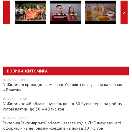
НОВИНИ ЖИТОМИРА
07.08.2026, 20:12
У Житомирі проходить чемпіонат України з веслування на човнах
«Дракон»
07.08.2026, 17:40
У Житомирській області шукають понад 80 бухгалтерів, за роботу
готові платити до 30 – 40 тис. грн
07.08.2026, 17:02
Жителька Житомирської області назвала код з СМС шахраям, а ті
оформили на неї онлайн-кредитів на понад 30 тис. грн