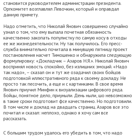
становится руководителем администрации президента.
Оргкомитет возглавлял Левочкин, который и оправдал
данную примету.
Надо отметить, что Николай Янович совершенно случайно
узнал о том, что ему выпала почетная обязанность
качественно закопать популистку по самую косу в отходы
ее же жизнедеятельности. Ну так получилось. Его пресс-
служба внимательно почитала в минувшую пятницу проект
постановления насчет Тимошенко и обнаружила следующую
формулировку: «Докладчик – Азаров Н.Я.». Николай Янович
воспринял новость спокойно, без излишних эмоций. «Надо
так надо», – сказал он и тут же озадачил своих бойцов
подготовкой иллюстративного ряда к своему докладу. Не
просто так песочить, а еще и с картинками. В свое время
Янович приучил Минфин к визуализации цифрового ряда.
Бойцы, понятное дело, приуныли. День ныли, шо невозможно
в такие сроки подготовит фсе качественно. Но подготовили.
В том числе и доклад на двадцать страниц. Азаров все это
почитал и сказал: неплохо, однако я хочу сам все
рассказать.
С большим трудом удалось его убедить в том, что надо