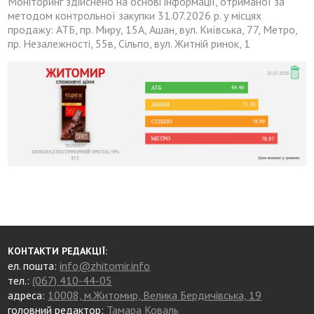
Моніторинг здійснено на основі інформації, отриманої за
методом контрольної закупки 31.07.2026 р. у місцях
продажу: АТБ, пр. Миру, 15А, Ашан, вул. Київська, 77, Метро,
пр. Незалежності, 55в, Сільпо, вул. Житній ринок, 1
КОНТАКТИ РЕДАКЦІЇ:
ел. пошта:
info@zhitomir.info
тел.:
(067) 410-44-05
адреса:
10008, м.Житомир, Велика Бердичівська, 19
головний редактор:
Тамара Коваль