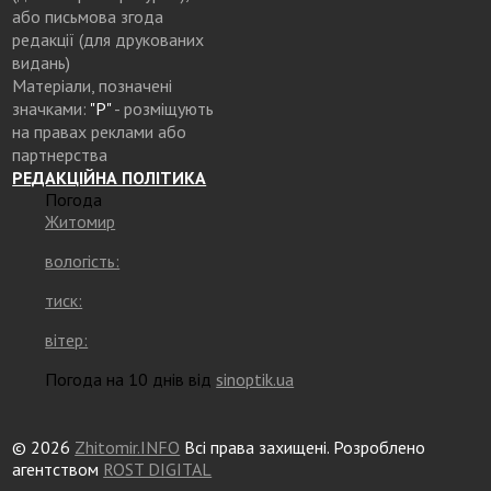
або письмова згода
редакції (для друкованих
видань)
Матеріали, позначені
значками:
"Р"
- розміщують
на правах реклами або
партнерства
РЕДАКЦІЙНА ПОЛІТИКА
Погода
Житомир
вологість:
тиск:
вітер:
Погода на 10 днів від
sinoptik.ua
© 2026
Zhitomir.INFO
Всі права захищені. Розроблено
агентством
ROST DIGITAL