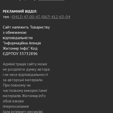
РЕКЛАМНИЙ ВІДДІЛ:
тел.:
(0412) 47-00-47
,
(067) 412-63-04
Сайт належить Товариству
з обмеженою
відповідальністю
"Інформаційна Агенція
Житомир Інфо". Код
ЄДРПОУ 33732896
Адміністрація сайту може
не розділяти думку автора
і не несе відповідальності
за авторські матеріали.
При повному чи
частковому використанні
матеріалів Житомир.info
обов’язкове
гіперпосилання
(для інтернет-ресурсів),