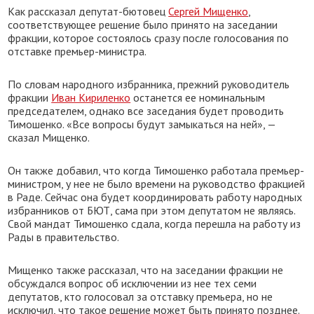
Как рассказал депутат-бютовец
Сергей Мищенко
,
соответствующее решение было принято на заседании
фракции, которое состоялось сразу после голосования по
отставке премьер-министра.
По словам народного избранника, прежний руководитель
фракции
Иван Кириленко
останется ее номинальным
председателем, однако все заседания будет проводить
Тимошенко. «Все вопросы будут замыкаться на ней», —
сказал Мищенко.
Он также добавил, что когда Тимошенко работала премьер-
министром, у нее не было времени на руководство фракцией
в Раде. Сейчас она будет координировать работу народных
избранников от БЮТ, сама при этом депутатом не являясь.
Свой мандат Тимошенко сдала, когда перешла на работу из
Рады в правительство.
Мищенко также рассказал, что на заседании фракции не
обсуждался вопрос об исключении из нее тех семи
депутатов, кто голосовал за отставку премьера, но не
исключил, что такое решение может быть принято позднее.