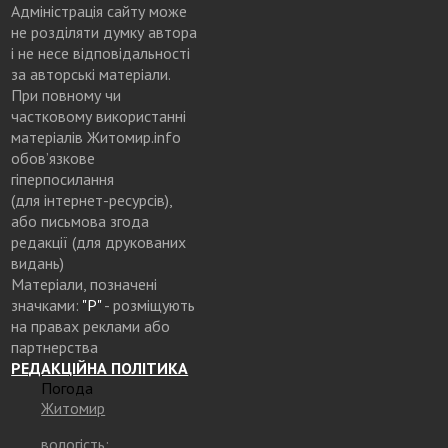
Адміністрація сайту може
не розділяти думку автора
і не несе відповідальності
за авторські матеріали.
При повному чи
частковому використанні
матеріалів Житомир.info
обов’язкове
гіперпосилання
(для інтернет-ресурсів),
або письмова згода
редакції (для друкованих
видань)
Матеріали, позначені
значками:
"Р"
- розміщують
на правах реклами або
партнерства
РЕДАКЦІЙНА ПОЛІТИКА
Погода
Житомир
вологість: