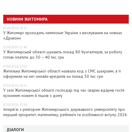
НОВИНИ ЖИТОМИРА
07.08.2026, 20:12
У Житомирі проходить чемпіонат України з веслування на човнах
«Дракон»
07.08.2026, 17:40
У Житомирській області шукають понад 80 бухгалтерів, за роботу
готові платити до 30 – 40 тис. грн
07.08.2026, 17:02
Жителька Житомирської області назвала код з СМС шахраям, а ті
оформили на неї онлайн-кредитів на понад 30 тис. грн
07.08.2026, 16:31
У селі Житомирської області господар під час сварки вдарив гостя
кухонним ножем й пішов з дому
07.08.2026, 15:36
Інтерв’ю з ректором Житомирського державного університету про
перший пріоритет, математику, рейтинги та особливості вступу-2026
ДІАЛОГИ