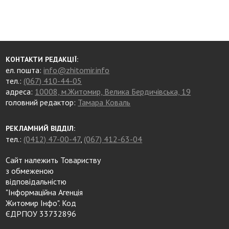
КОНТАКТИ РЕДАКЦІЇ:
ел. пошта:
info@zhitomir.info
тел.:
(067) 410-44-05
адреса:
10008, м.Житомир, Велика Бердичівська, 19
головний редактор:
Тамара Коваль
РЕКЛАМНИЙ ВІДДІЛ:
тел.:
(0412) 47-00-47
,
(067) 412-63-04
Сайт належить Товариству
з обмеженою
відповідальністю
"Інформаційна Агенція
Житомир Інфо". Код
ЄДРПОУ 33732896