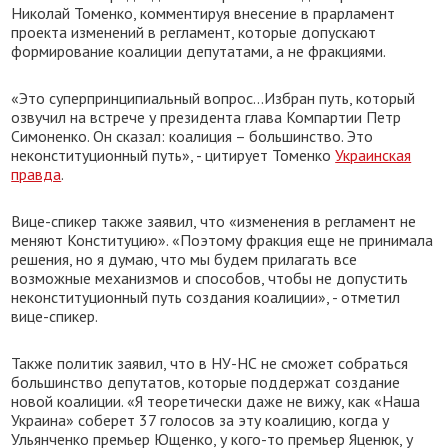
Николай Томенко, комментируя внесение в прарламент
проекта изменений в регламент, которые допускают
формирование коалиции депутатами, а не фракциями.
«Это суперпринципиальный вопрос...Избран путь, который
озвучил на встрече у президента глава Компартии Петр
Симоненко. Он сказал: коалиция – большинство. Это
неконституционный путь», - цитирует Томенко
Украинская
правда
.
Вице-спикер также заявил, что «изменения в регламент не
меняют Конституцию». «Поэтому фракция еще не принимала
решения, но я думаю, что мы будем прилагать все
возможные механизмов и способов, чтобы не допустить
неконституционный путь создания коалиции», - отметил
вице-спикер.
Также политик заявил, что в НУ-НС не сможет собраться
большинство депутатов, которые поддержат создание
новой коалиции. «Я теоретически даже не вижу, как «Наша
Украина» соберет 37 голосов за эту коалицию, когда у
Ульянченко премьер Ющенко, у кого-то премьер Яценюк, у