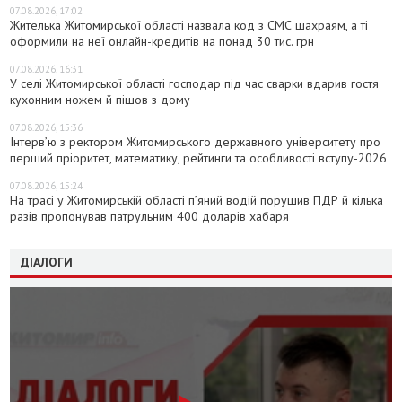
07.08.2026, 17:02
Жителька Житомирської області назвала код з СМС шахраям, а ті
оформили на неї онлайн-кредитів на понад 30 тис. грн
07.08.2026, 16:31
У селі Житомирської області господар під час сварки вдарив гостя
кухонним ножем й пішов з дому
07.08.2026, 15:36
Інтерв’ю з ректором Житомирського державного університету про
перший пріоритет, математику, рейтинги та особливості вступу-2026
07.08.2026, 15:24
На трасі у Житомирській області п’яний водій порушив ПДР й кілька
разів пропонував патрульним 400 доларів хабаря
ДІАЛОГИ