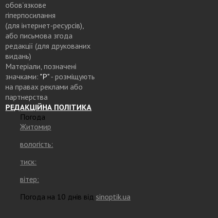
обов’язкове
гіперпосилання
(для інтернет-ресурсів),
або письмова згода
редакції (для друкованих
видань)
Матеріали, позначені
значками:
"Р"
- розміщують
на правах реклами або
партнерства
РЕДАКЦІЙНА ПОЛІТИКА
Погода
Житомир
вологість:
тиск:
вітер:
Погода на 10 днів від
sinoptik.ua