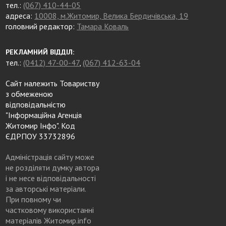
тел.:
(067) 410-44-05
адреса:
10008, м.Житомир, Велика Бердичівська, 19
головний редактор:
Тамара Коваль
РЕКЛАМНИЙ ВІДДІЛ:
тел.:
(0412) 47-00-47
,
(067) 412-63-04
Сайт належить Товариству
з обмеженою
відповідальністю
"Інформаційна Агенція
Житомир Інфо". Код
ЄДРПОУ 33732896
Адміністрація сайту може
не розділяти думку автора
і не несе відповідальності
за авторські матеріали.
При повному чи
частковому використанні
матеріалів Житомир.info