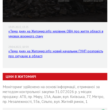
13.05.2022, 13:25
«Тема дня» на Житомир.info: керівник ОВА про життя області в
умовах воєнного стану
29.04.2022, 10:59
«Тема дня» на Житомир.info: новий начальник ГУНП розповість
про ситуацію в області
ЦІНИ В ЖИТОМИРІ
Моніторинг здійснено на основі інформації, отриманої за
методом контрольної закупки 31.07.2026 р. у місцях
продажу: АТБ, пр. Миру, 15А, Ашан, вул. Київська, 77, Метро,
пр. Незалежності, 55в, Сільпо, вул. Житній ринок, 1