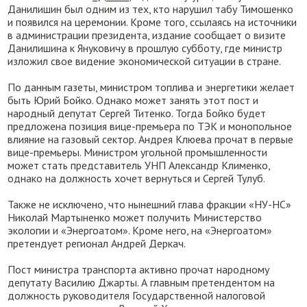
Данилишин был одним из тех, кто нарушил табу Тимошенко
и появился на церемонии. Кроме того, ссылаясь на источники
в администрации президента, издание сообщает о визите
Данилишина к Януковичу в прошлую субботу, где министр
изложил свое видение экономической ситуации в стране.
По данным газеты, министром топлива и энергетики желает
быть Юрий Бойко. Однако может занять этот пост и
народный депутат Сергей Титенко. Тогда Бойко будет
предложена позиция вице-премьера по ТЭК и монопольное
влияние на газовый сектор. Андрея Клюева прочат в первые
вице-премьеры. Министром угольной промышленности
может стать представитель УНП Александр Клименко,
однако на должность хочет вернуться и Сергей Тулуб.
Также не исключено, что нынешний глава фракции «НУ-НС»
Николай Мартыненко может получить Министерство
экологии и «Энергоатом». Кроме него, на «Энергоатом»
претендует регионал Андрей Деркач.
Пост министра транспорта активно прочат народному
депутату Василию Джарты. А главным претендентом на
должность руководителя Государственной налоговой