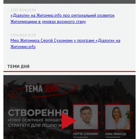
12.07.2024, 12:36
«Діалоги» на Житомир.info про регіональний розвиток
Житомирщини в умовах воєнного стану
17.04.2024, 10:29
Мер Житомира Сергій Сухомлин у програмі «Діалоги» на
Житомир.info
ТЕМИ ДНЯ