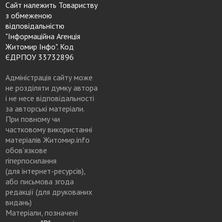
Сайт належить Товариству
з обмеженою
відповідальністю
"Інформаційна Агенція
Житомир Інфо". Код
ЄДРПОУ 33732896
Адміністрація сайту може
не розділяти думку автора
і не несе відповідальності
за авторські матеріали.
При повному чи
частковому використанні
матеріалів Житомир.info
обов’язкове
гіперпосилання
(для інтернет-ресурсів),
або письмова згода
редакції (для друкованих
видань)
Матеріали, позначені