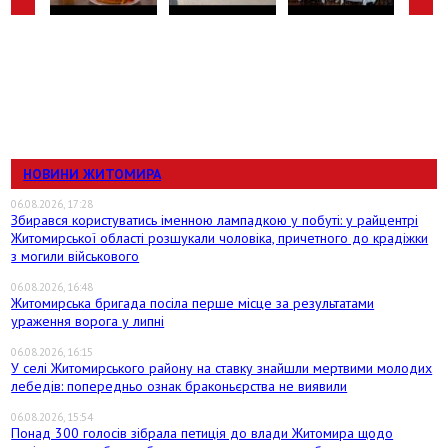
НОВИНИ ЖИТОМИРА
06.08.2026, 17:28
Збирався користуватись іменною лампадкою у побуті: у райцентрі
Житомирської області розшукали чоловіка, причетного до крадіжки
з могили військового
06.08.2026, 16:48
Житомирська бригада посіла перше місце за результатами
ураження ворога у липні
06.08.2026, 16:15
У селі Житомирського району на ставку знайшли мертвими молодих
лебедів: попередньо ознак браконьєрства не виявили
06.08.2026, 15:54
Понад 300 голосів зібрала петиція до влади Житомира щодо