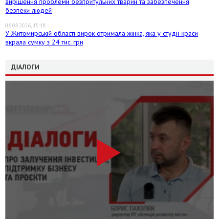
вирішення проблеми безпритульних тварин та забезпечення
безпеки людей
06.08.2026, 15:18
У Житомирській області вирок отримала жінка, яка у студії краси
вкрала сумку з 24 тис. грн
ДІАЛОГИ