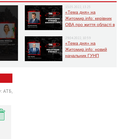
13.05.2022, 13:25
«Тема дня» на
Житомир.info: керівник
ОВА про життя області в
умовах воєнного стану
29.04.2022, 10:59
«Тема дня» на
Житомир.info: новий
начальник ГУНП
розповість про ситуацію
в області
: АТБ,