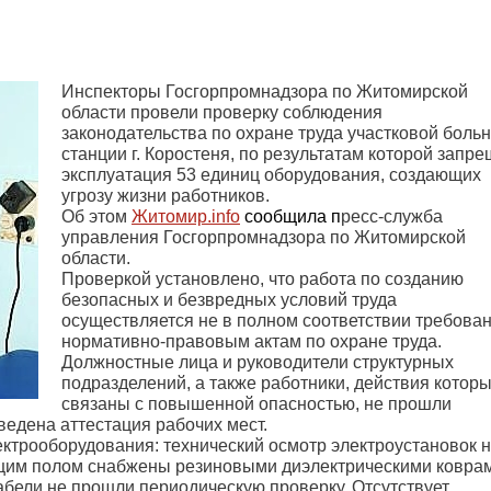
Инспекторы Госгорпромнадзора по Житомирской
области провели проверку соблюдения
законодательства по охране труда участковой боль
станции г. Коростеня, по результатам которой
запре
эксплуатация 53 единиц оборудования, создающих
угрозу жизни работников
.
Об этом
Житомир.
info
сообщила п
ресс-служба
управления Госгорпромнадзора по Житомирской
области.
Проверкой установлено, что работа по созданию
безопасных и безвредных условий труда
осуществляется не в полном соответствии требова
нормативно-правовым актам по охране труда.
Должностные лица и руководители структурных
подразделений, а также работники, действия котор
связаны с повышенной опасностью, не прошли
ведена аттестация рабочих мест.
ктрооборудования: технический осмотр электроустановок 
ящим полом снабжены резиновыми диэлектрическими ковра
абели не прошли периодическую проверку. Отсутствует