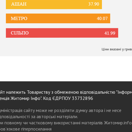
йт належить Товариству з обмеженою відповідальністю "Інформ
енція Житомир Інфо". Код ЄДРПОУ 33732896
міністрація сайту може не розділяти думку автора і не несе
дповідальності за авторські матеріали.
и повному чи частковому використанні матеріалів Житомир.info
ов’язкове гіперпосилання