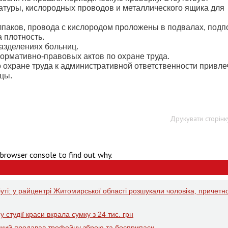
туры, кислородных проводов и металлического ящика для
паков, провода с кислородом проложены в подвалах, подп
 плотность.
азделениях больниц.
рмативно-правовых актов по охране труда.
охране труда к административной ответственности привле
ицы.
Друкувати сторінк
 browser console to find out why.
ті: у райцентрі Житомирської області розшукали чоловіка, причетн
 студії краси вкрала сумку з 24 тис. грн
який продавав трофейну зброю та боєприпаси