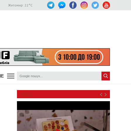
Житомир:
22
°C
ШЕ
ВІДЕО