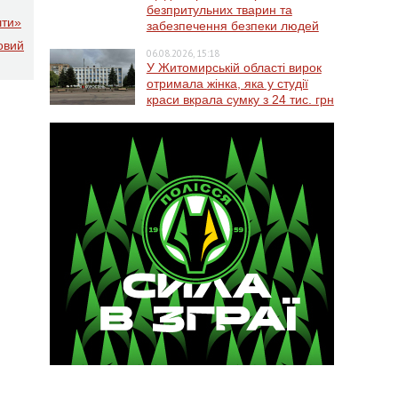
безпритульних тварин та
шти»
забезпечення безпеки людей
овий
06.08.2026, 15:18
У Житомирській області вирок
отримала жінка, яка у студії
краси вкрала сумку з 24 тис. грн