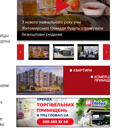
З нового навчального року учні
Житомирської громади будуть отримувати
безкоштовні сніданки
ницы
щена
ниям
ых
не
ми.