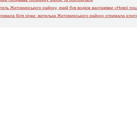
житель Житомирського району, який був водієм вантажівки «Нової по
ипивала біля річки: жителька Житомирського району отримала іспит