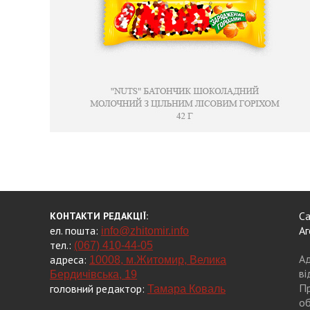
Са
КОНТАКТИ РЕДАКЦІЇ:
ел. пошта:
Аг
info@zhitomir.info
тел.:
(067) 410-44-05
Ад
адреса:
10008, м.Житомир, Велика
ві
Бердичівська, 19
Пр
головний редактор:
Тамара Коваль
об