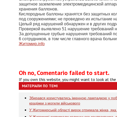
защитное заземление электромедицинской аппара
хранения баллонов.
Кислородные баллоны хранятся без защитных кол
под сооружениями; не проведено их испытание на
Целый ряд нарушений обнаружен и в других подр
Проверкой выявлено 51 нарушение требований но
За допущенные грубые нарушения требований по 
6 сотрудников, в том числе главного врача больн
Житомир.
info
Oh no, Comentario failed to start.
If you own this website, you might want to look at the
МАТЕРІАЛИ ПО ТЕМІ
Збирався користуватись іменною лампадкою у побу
крадіжки з могили військового
У Житомирській області вирок отримала жінка, яка у
У Житомирі затримали колишнього контрактника, 