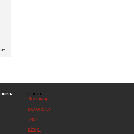
аційна
Погода
Житомир
вологість:
тиск:
вітер: