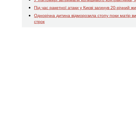
Під час ракетної атаки у Києві загинув 20-річний 
Однорічна дитина відморозила стопу поки матір в
строк