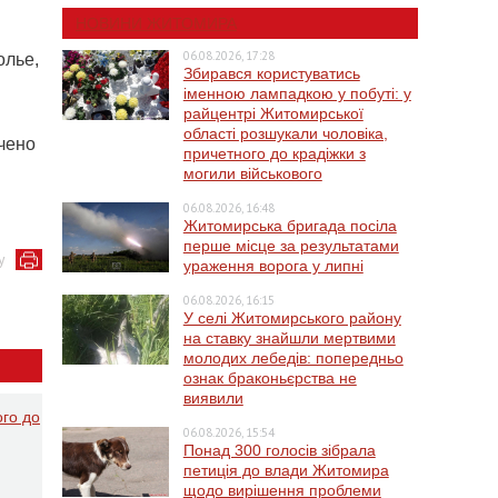
НОВИНИ ЖИТОМИРА
06.08.2026, 17:28
олье,
Збирався користуватись
іменною лампадкою у побуті: у
райцентрі Житомирської
області розшукали чоловіка,
чено
причетного до крадіжки з
могили військового
06.08.2026, 16:48
Житомирська бригада посіла
перше місце за результатами
у
ураження ворога у липні
06.08.2026, 16:15
У селі Житомирського району
на ставку знайшли мертвими
молодих лебедів: попередньо
ознак браконьєрства не
виявили
ого до
06.08.2026, 15:54
Понад 300 голосів зібрала
петиція до влади Житомира
щодо вирішення проблеми