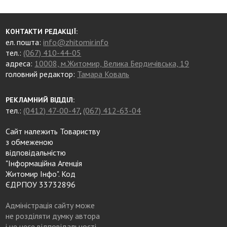
КОНТАКТИ РЕДАКЦІЇ:
ел. пошта:
info@zhitomir.info
тел.:
(067) 410-44-05
адреса:
10008, м.Житомир, Велика Бердичівська, 19
головний редактор:
Тамара Коваль
РЕКЛАМНИЙ ВІДДІЛ:
тел.:
(0412) 47-00-47
,
(067) 412-63-04
Сайт належить Товариству
з обмеженою
відповідальністю
"Інформаційна Агенція
Житомир Інфо". Код
ЄДРПОУ 33732896
Адміністрація сайту може
не розділяти думку автора
і не несе відповідальності