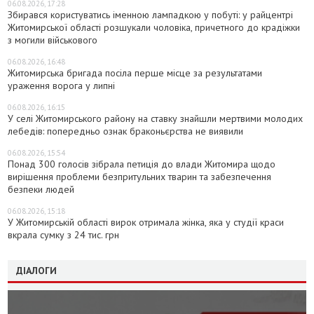
06.08.2026, 17:28
Збирався користуватись іменною лампадкою у побуті: у райцентрі
Житомирської області розшукали чоловіка, причетного до крадіжки
з могили військового
06.08.2026, 16:48
Житомирська бригада посіла перше місце за результатами
ураження ворога у липні
06.08.2026, 16:15
У селі Житомирського району на ставку знайшли мертвими молодих
лебедів: попередньо ознак браконьєрства не виявили
06.08.2026, 15:54
Понад 300 голосів зібрала петиція до влади Житомира щодо
вирішення проблеми безпритульних тварин та забезпечення
безпеки людей
06.08.2026, 15:18
У Житомирській області вирок отримала жінка, яка у студії краси
вкрала сумку з 24 тис. грн
ДІАЛОГИ