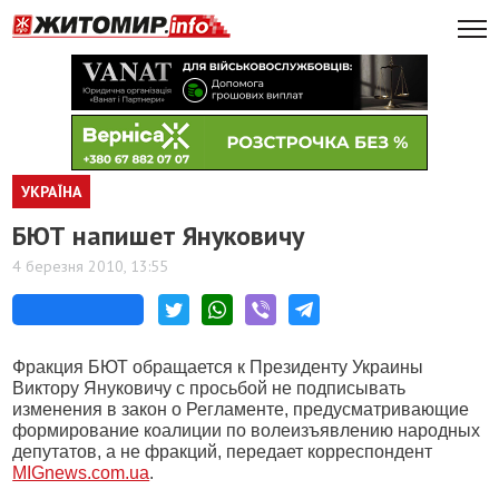
УКРАЇНА
БЮТ напишет Януковичу
4 березня 2010, 13:55
Фракция БЮТ обращается к Президенту Украины
Виктору Януковичу с просьбой не подписывать
изменения в закон о Регламенте, предусматривающие
формирование коалиции по волеизъявлению народных
депутатов, а не фракций, передает корреспондент
MIGnews.com.ua
.