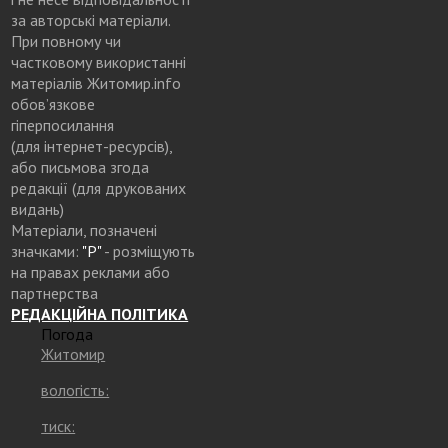
за авторські матеріали.
При повному чи
частковому використанні
матеріалів Житомир.info
обов’язкове
гіперпосилання
(для інтернет-ресурсів),
або письмова згода
редакції (для друкованих
видань)
Матеріали, позначені
значками:
"Р"
- розміщують
на правах реклами або
партнерства
РЕДАКЦІЙНА ПОЛІТИКА
Погода
Житомир
вологість:
тиск: