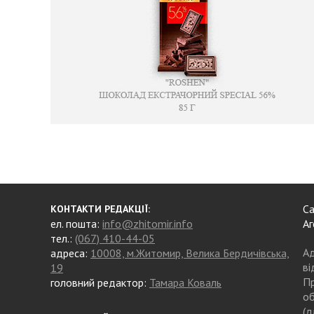
Са
КОНТАКТИ РЕДАКЦІЇ:
ел. пошта:
info@zhitomir.info
Аг
тел.:
(067) 410-44-05
Ад
адреса:
10008, м.Житомир, Велика Бердичівська,
ві
19
Пр
головний редактор:
Тамара Коваль
об
(д