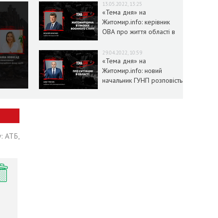
13.05.2022, 13:25
«Тема дня» на
Житомир.info: керівник
ОВА про життя області в
умовах воєнного стану
29.04.2022, 10:59
«Тема дня» на
Житомир.info: новий
начальник ГУНП розповість
про ситуацію в області
: АТБ,