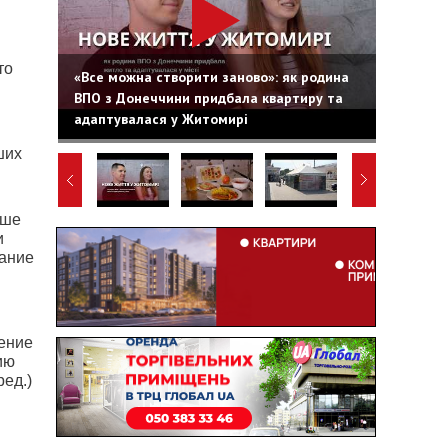
то
«Все можна створити заново»: як родина
ВПО з Донеччини придбала квартиру та
адаптувалася у Житомирі
ших
чше
и
тание
ение
ию
ед.)