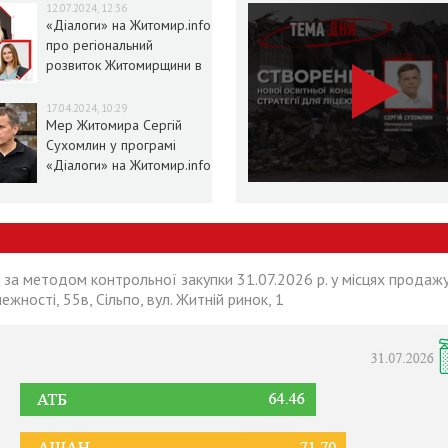
12.07.2024, 12:36
«Діалоги» на Житомир.info
про регіональний
розвиток Житомирщини в
умовах воєнного стану
17.04.2024, 10:29
Мер Житомира Сергій
Сухомлин у програмі
«Діалоги» на Житомир.info
 за методом контрольної закупки 31.07.2026 р. у місцях продажу
лежності, 55в, Сільпо, вул. Житній ринок, 1