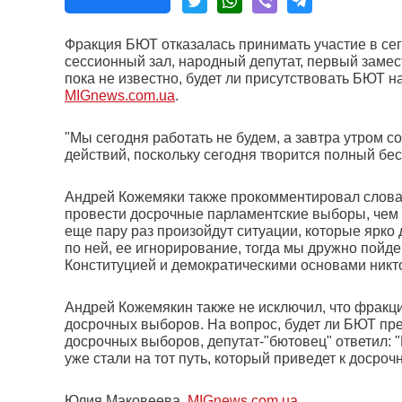
Фракция БЮТ отказалась принимать участие в се
сессионный зал, народный депутат, первый заме
пока не известно, будет ли присутствовать БЮТ н
MIGnews.com.ua
.
"Мы сегодня работать не будем, а завтра утром
действий, поскольку сегодня творится полный бес
Андрей Кожемяки также прокомментировал слова 
провести досрочные парламентские выборы, чем 
еще пару раз произойдут ситуации, которые ярко
по ней, ее игнорирование, тогда мы дружно пойде
Конституцией и демократическими основами никто 
Андрей Кожемякин также не исключил, что фракц
досрочных выборов. На вопрос, будет ли БЮТ пр
досрочных выборов, депутат-"бютовец" ответил: 
уже стали на тот путь, который приведет к доср
Юлия Маковеева,
MIGnews.com.ua