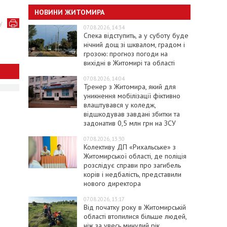
НОВИНИ ЖИТОМИРА
у
07.08.2026, 14:34
Спека відступить, а у суботу буде
нічний дощ зі шквалом, градом і
грозою: прогноз погоди на
вихідні в Житомирі та області
07.08.2026, 14:04
Тренер з Житомира, який для
уникнення мобілізації фіктивно
влаштувався у коледж,
відшкодував завдані збитки та
задонатив 0,5 млн грн на ЗСУ
07.08.2026, 13:30
Колективу ДП «Рихальське» з
Житомирської області, де поліція
розслідує справи про загибель
корів і недбалість, представили
нового директора
07.08.2026, 13:17
Від початку року в Житомирській
області втопилися більше людей,
ніж за увесь минулий рік