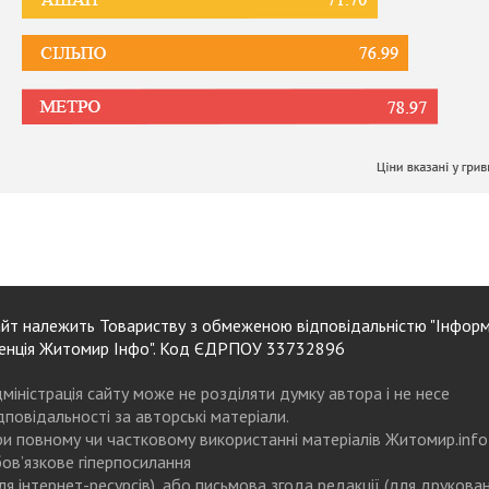
йт належить Товариству з обмеженою відповідальністю "Інформ
енція Житомир Інфо". Код ЄДРПОУ 33732896
міністрація сайту може не розділяти думку автора і не несе
дповідальності за авторські матеріали.
и повному чи частковому використанні матеріалів Житомир.info
ов’язкове гіперпосилання
ля інтернет-ресурсів), або письмова згода редакції (для друкова