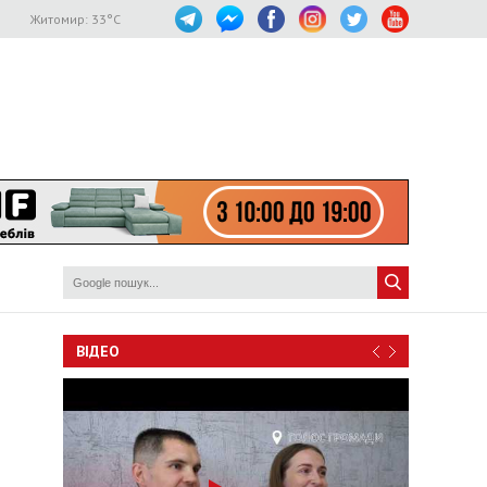
Житомир:
33
°C
ВІДЕО