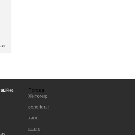
аційна
Погода
Житомир
вологість:
тиск:
вітер:
них