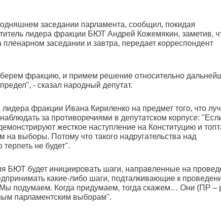
годняшнем заседании парламента, сообщил, покидая
ститель лидера фракции БЮТ Андрей Кожемякин, заметив, ч
а пленарном заседании и завтра, передает корреспондент
 соберем фракцию, и примем решение относительно дальней
предел", - сказал народный депутат.
лидера фракции Ивана Кириленко на предмет того, что лу
наблюдать за противоречиями в депутатском корпусе: "Есл
 демонстрируют жесткое наступление на Конституцию и топ
м на выборы. Потому что такого надругательства над
терпеть не будет".
ия БЮТ будет инициировать шаги, направленные на провед
едпринимать какие-либо шаги, подталкивающие к проведен
"Мы подумаем. Когда придумаем, тогда скажем… Они (ПР – р
очным парламентским выборам".