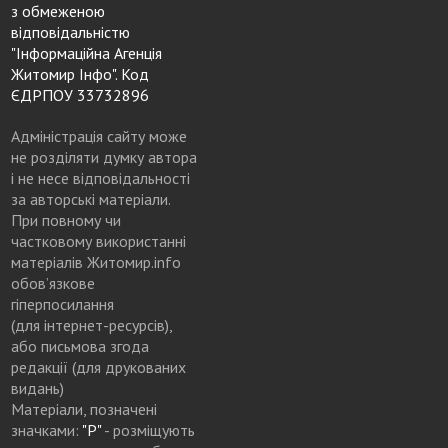
з обмеженою
відповідальністю
"Інформаційна Агенція
Житомир Інфо". Код
ЄДРПОУ 33732896
Адміністрація сайту може
не розділяти думку автора
і не несе відповідальності
за авторські матеріали.
При повному чи
частковому використанні
матеріалів Житомир.info
обов’язкове
гіперпосилання
(для інтернет-ресурсів),
або письмова згода
редакції (для друкованих
видань)
Матеріали, позначені
значками:
"Р"
- розміщують