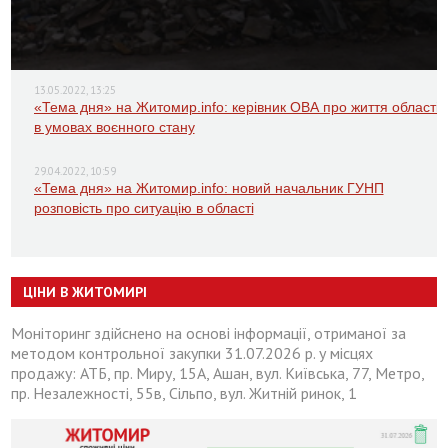
13.05.2022, 13:25
«Тема дня» на Житомир.info: керівник ОВА про життя області
в умовах воєнного стану
29.04.2022, 10:59
«Тема дня» на Житомир.info: новий начальник ГУНП
розповість про ситуацію в області
ЦІНИ В ЖИТОМИРІ
Моніторинг здійснено на основі інформації, отриманої за
методом контрольної закупки 31.07.2026 р. у місцях
продажу: АТБ, пр. Миру, 15А, Ашан, вул. Київська, 77, Метро,
пр. Незалежності, 55в, Сільпо, вул. Житній ринок, 1