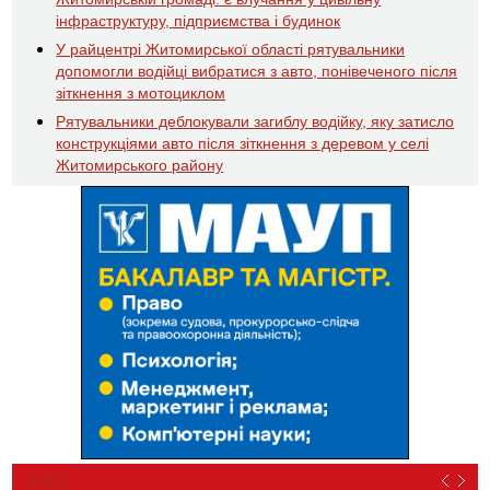
інфраструктуру, підприємства і будинок
У райцентрі Житомирської області рятувальники
допомогли водійці вибратися з авто, понівеченого після
зіткнення з мотоциклом
Рятувальники деблокували загиблу водійку, яку затисло
конструкціями авто після зіткнення з деревом у селі
Житомирського району
ВІДЕО