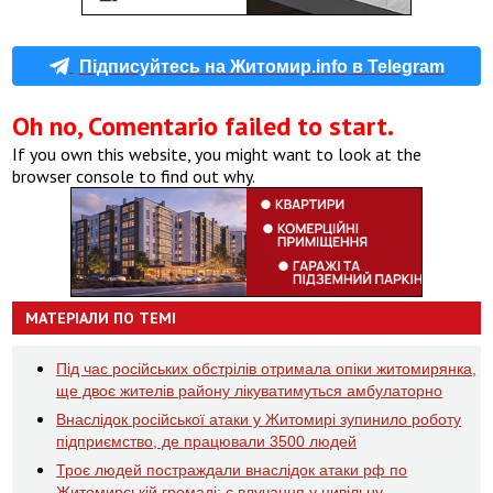
Підписуйтесь на Житомир.info в Telegram
Oh no, Comentario failed to start.
If you own this website, you might want to look at the
browser console to find out why.
МАТЕРІАЛИ ПО ТЕМІ
Під час російських обстрілів отримала опіки житомирянка,
ще двоє жителів району лікуватимуться амбулаторно
Внаслідок російської атаки у Житомирі зупинило роботу
підприємство, де працювали 3500 людей
Троє людей постраждали внаслідок атаки рф по
Житомирській громаді: є влучання у цивільну