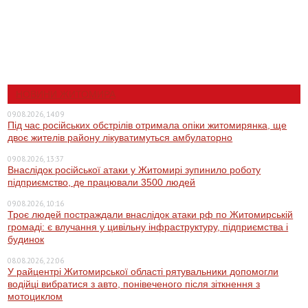
НОВИНИ ЖИТОМИРА
09.08.2026, 14:09
Під час російських обстрілів отримала опіки житомирянка, ще
двоє жителів району лікуватимуться амбулаторно
09.08.2026, 13:37
Внаслідок російської атаки у Житомирі зупинило роботу
підприємство, де працювали 3500 людей
09.08.2026, 10:16
Троє людей постраждали внаслідок атаки рф по Житомирській
громаді: є влучання у цивільну інфраструктуру, підприємства і
будинок
08.08.2026, 22:06
У райцентрі Житомирської області рятувальники допомогли
водійці вибратися з авто, понівеченого після зіткнення з
мотоциклом