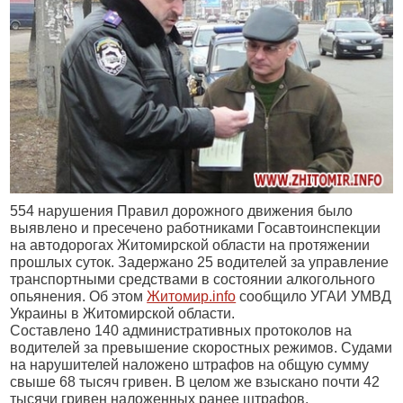
554 нарушения Правил дорожного движения было
выявлено и пресечено работниками Госавтоинспекции
на автодорогах Житомирской области на протяжении
прошлых суток. Задержано 25 водителей за управление
транспортными средствами в состоянии алкогольного
опьянения. Об этом
Житомир.info
сообщило УГАИ УМВД
Украины в Житомирской области.
Составлено 140 административных протоколов на
водителей за превышение скоростных режимов. Судами
на нарушителей наложено штрафов на общую сумму
свыше 68 тысяч гривен. В целом же взыскано почти 42
тысячи гривен наложенных ранее штрафов.