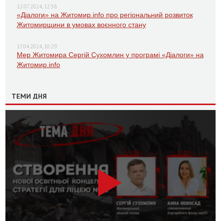
12.07.2024, 12:36
«Діалоги» на Житомир.info про регіональний розвиток
Житомирщини в умовах воєнного стану
17.04.2024, 10:29
Мер Житомира Сергій Сухомлин у програмі «Діалоги» на
Житомир.info
ТЕМИ ДНЯ