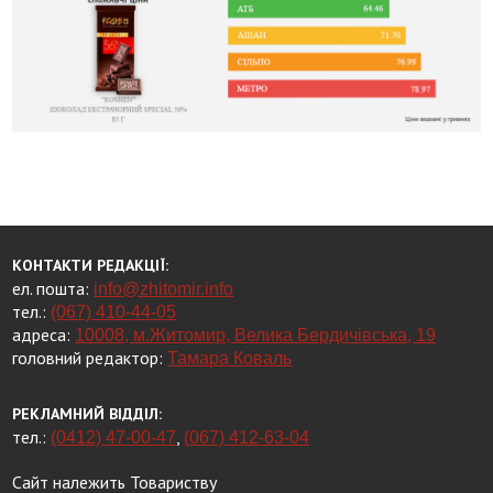
КОНТАКТИ РЕДАКЦІЇ:
ел. пошта:
info@zhitomir.info
тел.:
(067) 410-44-05
адреса:
10008, м.Житомир, Велика Бердичівська, 19
головний редактор:
Тамара Коваль
РЕКЛАМНИЙ ВІДДІЛ:
тел.:
,
(0412) 47-00-47
(067) 412-63-04
Сайт належить Товариству