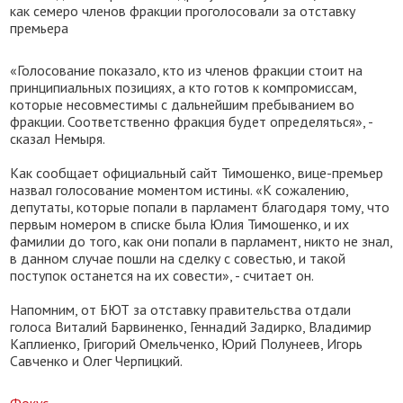
как семеро членов фракции проголосовали за отставку
премьера
«Голосование показало, кто из членов фракции стоит на
принципиальных позициях, а кто готов к компромиссам,
которые несовместимы с дальнейшим пребыванием во
фракции. Соответственно фракция будет определяться», -
сказал Немыря.
Как сообщает официальный сайт Тимошенко, вице-премьер
назвал голосование моментом истины. «К сожалению,
депутаты, которые попали в парламент благодаря тому, что
первым номером в списке была Юлия Тимошенко, и их
фамилии до того, как они попали в парламент, никто не знал,
в данном случае пошли на сделку с совестью, и такой
поступок останется на их совести», - считает он.
Напомним, от БЮТ за отставку правительства отдали
голоса Виталий Барвиненко, Геннадий Задирко, Владимир
Каплиенко, Григорий Омельченко, Юрий Полунеев, Игорь
Савченко и Олег Черпицкий.