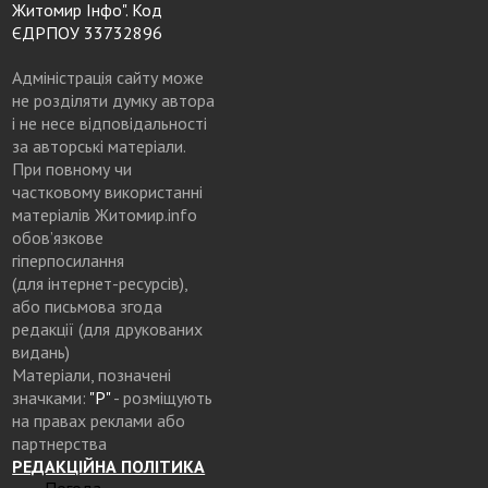
Житомир Інфо". Код
ЄДРПОУ 33732896
Адміністрація сайту може
не розділяти думку автора
і не несе відповідальності
за авторські матеріали.
При повному чи
частковому використанні
матеріалів Житомир.info
обов’язкове
гіперпосилання
(для інтернет-ресурсів),
або письмова згода
редакції (для друкованих
видань)
Матеріали, позначені
значками:
"Р"
- розміщують
на правах реклами або
партнерства
РЕДАКЦІЙНА ПОЛІТИКА
Погода