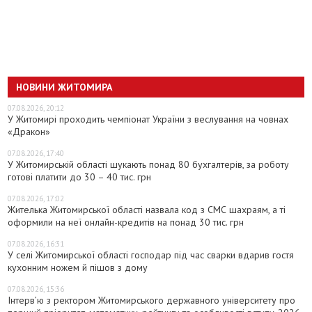
НОВИНИ ЖИТОМИРА
07.08.2026, 20:12
У Житомирі проходить чемпіонат України з веслування на човнах
«Дракон»
07.08.2026, 17:40
У Житомирській області шукають понад 80 бухгалтерів, за роботу
готові платити до 30 – 40 тис. грн
07.08.2026, 17:02
Жителька Житомирської області назвала код з СМС шахраям, а ті
оформили на неї онлайн-кредитів на понад 30 тис. грн
07.08.2026, 16:31
У селі Житомирської області господар під час сварки вдарив гостя
кухонним ножем й пішов з дому
07.08.2026, 15:36
Інтерв’ю з ректором Житомирського державного університету про