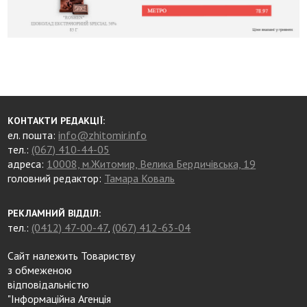
КОНТАКТИ РЕДАКЦІЇ:
ел. пошта:
info@zhitomir.info
тел.:
(067) 410-44-05
адреса:
10008, м.Житомир, Велика Бердичівська, 19
головний редактор:
Тамара Коваль
РЕКЛАМНИЙ ВІДДІЛ:
тел.:
(0412) 47-00-47
,
(067) 412-63-04
Сайт належить Товариству
з обмеженою
відповідальністю
"Інформаційна Агенція