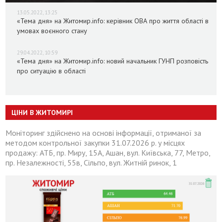
13.05.2022, 13:25
«Тема дня» на Житомир.info: керівник ОВА про життя області в
умовах воєнного стану
29.04.2022, 10:59
«Тема дня» на Житомир.info: новий начальник ГУНП розповість
про ситуацію в області
ЦІНИ В ЖИТОМИРІ
Моніторинг здійснено на основі інформації, отриманої за
методом контрольної закупки 31.07.2026 р. у місцях
продажу: АТБ, пр. Миру, 15А, Ашан, вул. Київська, 77, Метро,
пр. Незалежності, 55в, Сільпо, вул. Житній ринок, 1