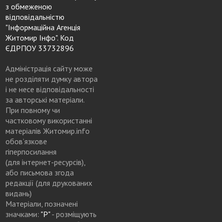
з обмеженою
відповідальністю
"Інформаційна Агенція
Житомир Інфо". Код
ЄДРПОУ 33732896
Адміністрація сайту може
не розділяти думку автора
і не несе відповідальності
за авторські матеріали.
При повному чи
частковому використанні
матеріалів Житомир.info
обов’язкове
гіперпосилання
(для інтернет-ресурсів),
або письмова згода
редакції (для друкованих
видань)
Матеріали, позначені
значками:
"Р"
- розміщують