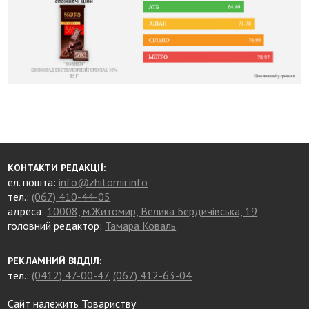
КОНТАКТИ РЕДАКЦІЇ:
ел. пошта:
info@zhitomir.info
тел.:
(067) 410-44-05
адреса:
10008, м.Житомир, Велика Бердичівська, 19
головний редактор:
Тамара Коваль
РЕКЛАМНИЙ ВІДДІЛ:
тел.:
(0412) 47-00-47
,
(067) 412-63-04
Сайт належить Товариству