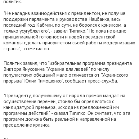
политик.
"Не наладив взаимодействия с президентом, не получив
поддержки парламента и руководства Нацбанка, весь
последний год Кабмин, по сути, не боролся с кризисом, а
только усугублял его", - заявил Тигпико. "Но пока не видно
принципиальной готовности и новой президентской
команды сделать приоритетом своей работы модернизацию
страны", - отметил он.
Политик заявил, что "избирательная программа президента
Виктора Януковича "Украина для людей" по числу
популистских обещаний мало отличается от "Украинского
прорыва" Юлии Тимошенко", сообщает пресс-служба.
"Президенту, получившему от народа прямой мандат на
осуществление перемен, стоило бы определяться с
кандидатурой премьера, исходя из предложенной им
программы действий", - сказал Тигипко. Он считает, что эта
программ должна быть реальной и направленной на
преодоление кризиса.