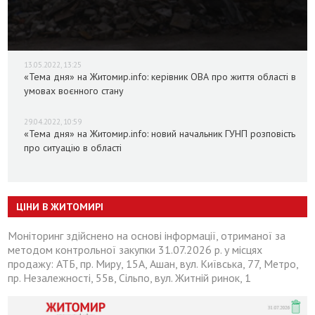
13.05.2022, 13:25
«Тема дня» на Житомир.info: керівник ОВА про життя області в
умовах воєнного стану
29.04.2022, 10:59
«Тема дня» на Житомир.info: новий начальник ГУНП розповість
про ситуацію в області
ЦІНИ В ЖИТОМИРІ
Моніторинг здійснено на основі інформації, отриманої за
методом контрольної закупки 31.07.2026 р. у місцях
продажу: АТБ, пр. Миру, 15А, Ашан, вул. Київська, 77, Метро,
пр. Незалежності, 55в, Сільпо, вул. Житній ринок, 1