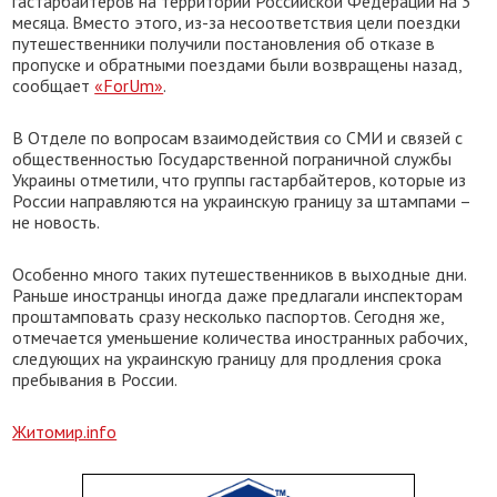
гастарбайтеров на территории Российской Федерации на 3
месяца. Вместо этого, из-за несоответствия цели поездки
путешественники получили постановления об отказе в
пропуске и обратными поездами были возвращены назад,
сообщает
«ForUm»
.
В Отделе по вопросам взаимодействия со СМИ и связей с
общественностью Государственной пограничной службы
Украины отметили, что группы гастарбайтеров, которые из
России направляются на украинскую границу за штампами –
не новость.
Особенно много таких путешественников в выходные дни.
Раньше иностранцы иногда даже предлагали инспекторам
проштамповать сразу несколько паспортов. Сегодня же,
отмечается уменьшение количества иностранных рабочих,
следующих на украинскую границу для продления срока
пребывания в России.
Житомир.info