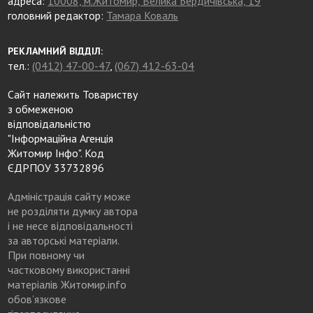
адреса:
10008, м.Житомир, Велика Бердичівська, 19
головний редактор:
Тамара Коваль
РЕКЛАМНИЙ ВІДДІЛ:
тел.:
(0412) 47-00-47
,
(067) 412-63-04
Сайт належить Товариству
з обмеженою
відповідальністю
"Інформаційна Агенція
Житомир Інфо". Код
ЄДРПОУ 33732896
Адміністрація сайту може
не розділяти думку автора
і не несе відповідальності
за авторські матеріали.
При повному чи
частковому використанні
матеріалів Житомир.info
обов’язкове