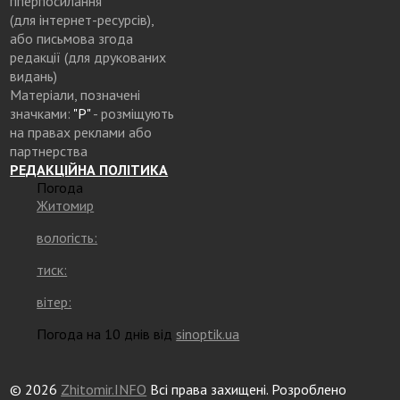
гіперпосилання
(для інтернет-ресурсів),
або письмова згода
редакції (для друкованих
видань)
Матеріали, позначені
значками:
"Р"
- розміщують
на правах реклами або
партнерства
РЕДАКЦІЙНА ПОЛІТИКА
Погода
Житомир
вологість:
тиск:
вітер:
Погода на 10 днів від
sinoptik.ua
© 2026
Zhitomir.INFO
Всі права захищені. Розроблено