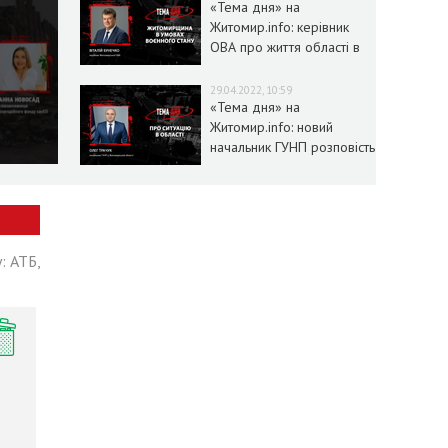
«Тема дня» на
Житомир.info: керівник
ОВА про життя області в
умовах воєнного стану
29.04.2022, 10:59
«Тема дня» на
Житомир.info: новий
начальник ГУНП розповість
про ситуацію в області
: АТБ,