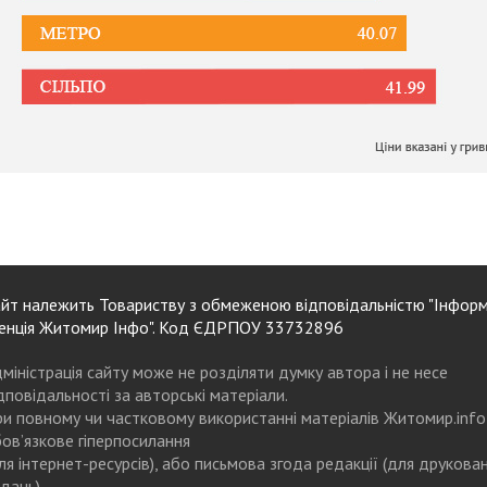
йт належить Товариству з обмеженою відповідальністю "Інформ
енція Житомир Інфо". Код ЄДРПОУ 33732896
міністрація сайту може не розділяти думку автора і не несе
дповідальності за авторські матеріали.
и повному чи частковому використанні матеріалів Житомир.info
ов’язкове гіперпосилання
ля інтернет-ресурсів), або письмова згода редакції (для друкова
дань)