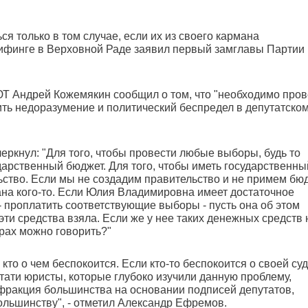
я только в том случае, если их из своего кармана
ифинге в Верховной Раде заявил первый замглавы Партии
Т Андрей Кожемякин сообщил о том, что "необходимо пров
ть недоразумение и политический беспредел в депутатско
ркнул: "Для того, чтобы провести любые выборы, будь то
арственный бюджет. Для того, чтобы иметь государственны
ство. Если мы не создадим правительство и не примем бюд
мана кого-то. Если Юлия Владимировна имеет достаточное
- проплатить соответствующие выборы - пусть она об этом
эти средства взяла. Если же у нее таких денежных средств н
орах можно говорить?"
кто о чем беспокоится. Если кто-то беспокоится о своей су
Кстати юристы, которые глубоко изучили данную проблему,
 фракция большинства на основании подписей депутатов,
ольшинству", - отметил Александр Ефремов.