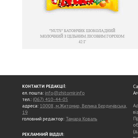
Са
КОНТАКТИ РЕДАКЦІЇ:
ел. пошта:
info@zhitomir.info
Аг
тел.:
(067) 410-44-05
Ад
адреса:
10008, м.Житомир, Велика Бердичівська,
ві
19
Пр
головний редактор:
Тамара Коваль
об
(д
РЕКЛАМНИЙ ВІДДІЛ:
ви