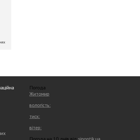
аційна
Погода
Житомир
вологість:
тиск:
вітер:
них
Погода на 10 днів від
sinoptik.ua