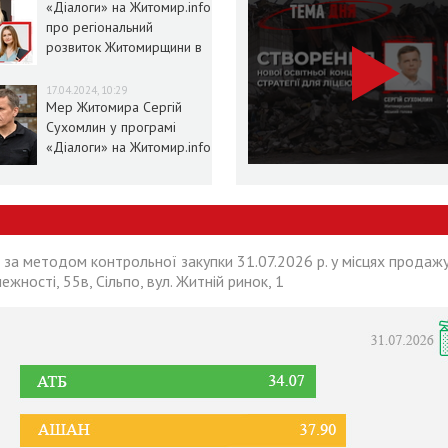
«Діалоги» на Житомир.info
про регіональний
розвиток Житомирщини в
умовах воєнного стану
17.04.2024, 10:29
Мер Житомира Сергій
Сухомлин у програмі
«Діалоги» на Житомир.info
 за методом контрольної закупки 31.07.2026 р. у місцях продажу
лежності, 55в, Сільпо, вул. Житній ринок, 1