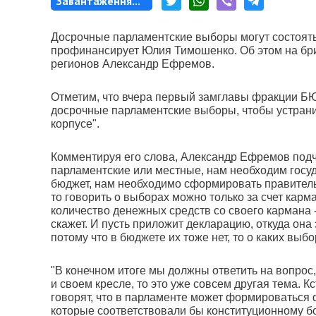
Завантаження...
Досрочные парламентские выборы могут состоятьс
профинансирует Юлия Тимошенко. Об этом на бр
регионов Александр Ефремов.
Отметим, что вчера первый замглавы фракции БЮ
досрочные парламентские выборы, чтобы устрани
корпусе".
Комментируя его слова, Александр Ефремов подче
парламентские или местные, нам необходим госуд
бюджет, нам необходимо сформировать правитель
то говорить о выборах можно только за счет кар
количество денежных средств со своего кармана 
скажет. И пусть приложит декларацию, откуда она 
потому что в бюджете их тоже нет, то о каких выб
"В конечном итоге мы должны ответить на вопрос, 
и своем кресле, то это уже совсем другая тема. 
говорят, что в парламенте может формироваться
которые соответствовали бы конституционному б