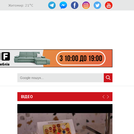
Житомир:
21
°C
ВІДЕО