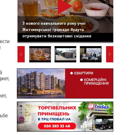
З нового навчального року учні
Житомирської громади будуть
отримувати безкоштовні сніданки
ести
м
й
жет,
ет,
дьбе