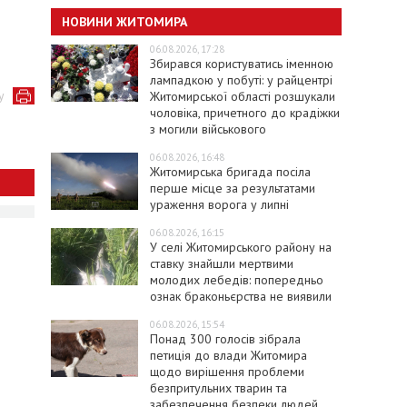
НОВИНИ ЖИТОМИРА
06.08.2026, 17:28
Збирався користуватись іменною
лампадкою у побуті: у райцентрі
у
Житомирської області розшукали
чоловіка, причетного до крадіжки
з могили військового
06.08.2026, 16:48
Житомирська бригада посіла
перше місце за результатами
ураження ворога у липні
06.08.2026, 16:15
У селі Житомирського району на
ставку знайшли мертвими
молодих лебедів: попередньо
ознак браконьєрства не виявили
06.08.2026, 15:54
Понад 300 голосів зібрала
петиція до влади Житомира
щодо вирішення проблеми
безпритульних тварин та
забезпечення безпеки людей