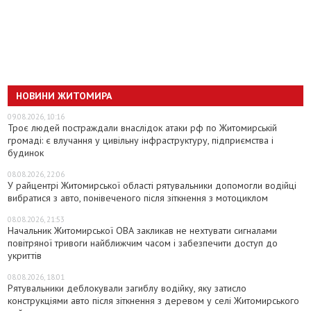
НОВИНИ ЖИТОМИРА
09.08.2026, 10:16
Троє людей постраждали внаслідок атаки рф по Житомирській
громаді: є влучання у цивільну інфраструктуру, підприємства і
будинок
08.08.2026, 22:06
У райцентрі Житомирської області рятувальники допомогли водійці
вибратися з авто, понівеченого після зіткнення з мотоциклом
08.08.2026, 21:53
Начальник Житомирської ОВА закликав не нехтувати сигналами
повітряної тривоги найближчим часом і забезпечити доступ до
укриттів
08.08.2026, 18:01
Рятувальники деблокували загиблу водійку, яку затисло
конструкціями авто після зіткнення з деревом у селі Житомирського