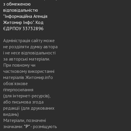
з обмеженою
відповідальністю
"Інформаційна Агенція
Житомир Інфо". Код
ЄДРПОУ 33732896
Адміністрація сайту може
не розділяти думку автора
і не несе відповідальності
за авторські матеріали.
При повному чи
частковому використанні
матеріалів Житомир.info
обов’язкове
гіперпосилання
(для інтернет-ресурсів),
або письмова згода
редакції (для друкованих
видань)
Матеріали, позначені
значками:
"Р"
- розміщують