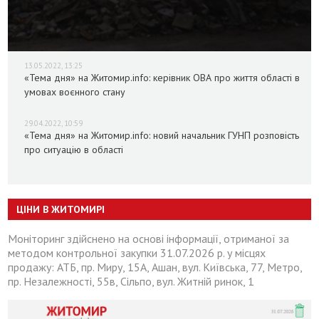
13.05.2022, 13:25
«Тема дня» на Житомир.info: керівник ОВА про життя області в
умовах воєнного стану
29.04.2022, 10:59
«Тема дня» на Житомир.info: новий начальник ГУНП розповість
про ситуацію в області
ЦІНИ В ЖИТОМИРІ
Моніторинг здійснено на основі інформації, отриманої за
методом контрольної закупки 31.07.2026 р. у місцях
продажу: АТБ, пр. Миру, 15А, Ашан, вул. Київська, 77, Метро,
пр. Незалежності, 55в, Сільпо, вул. Житній ринок, 1