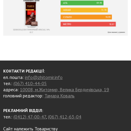
КОНТАКТИ РЕДАКЦІЇ:
ел. пошта:
info@zhitomir.info
тел.:
(067) 410-44-05
адреса:
10008, м.Житомир, Велика Бердичівська, 19
головний редактор:
Тамара Коваль
РЕКЛАМНИЙ ВІДДІЛ:
тел.:
(0412) 47-00-47
,
(067) 412-63-04
Сайт належить Товариству