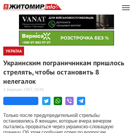
УКРАЇНА
Украинским пограничникам пришлось
стрелять, чтобы остановить 8
нелегалок
1 вересня 2007, 10:36
Только после предупредительной стрельбы
остановились 8 женщин, которые вчера вечером
пытались прорваться через украинско-словацкую
границу. Об этом сообщает отдел по вопросам