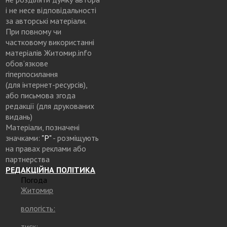
і не несе відповідальності
за авторські матеріали.
При повному чи
частковому використанні
матеріалів Житомир.info
обов’язкове
гіперпосилання
(для інтернет-ресурсів),
або письмова згода
редакції (для друкованих
видань)
Матеріали, позначені
значками:
"Р"
- розміщують
на правах реклами або
партнерства
РЕДАКЦІЙНА ПОЛІТИКА
Погода
Житомир
вологість:
тиск: