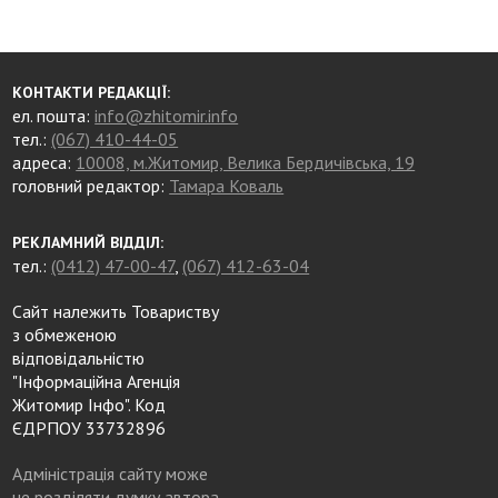
КОНТАКТИ РЕДАКЦІЇ:
ел. пошта:
info@zhitomir.info
тел.:
(067) 410-44-05
адреса:
10008, м.Житомир, Велика Бердичівська, 19
головний редактор:
Тамара Коваль
РЕКЛАМНИЙ ВІДДІЛ:
тел.:
(0412) 47-00-47
,
(067) 412-63-04
Сайт належить Товариству
з обмеженою
відповідальністю
"Інформаційна Агенція
Житомир Інфо". Код
ЄДРПОУ 33732896
Адміністрація сайту може
не розділяти думку автора