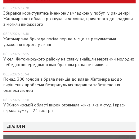
06.08.2026, 17:28
Збирався користуватись іменною лампадкою у побуті: у райцентрі
Житомирської області розшукали чоловіка, причетного до крадіжки
з могили військового
06.08.2026, 16:48
Житомирська бригада посіла перше місце за результатами
ураження ворога у липні
06.08.2026, 16:15
У селі Житомирського району на ставку знайшли мертвими молодих
лебедів: попередньо ознак браконьєрства не виявили
06.08.2026, 15:54
Понад 300 голосів зібрала петиція до влади Житомира щодо
вирішення проблеми безпритульних тварин та забезпечення
безпеки людей
06.08.2026, 15:18
У Житомирській області вирок отримала жінка, яка у студії краси
вкрала сумку з 24 тис. грн
ДІАЛОГИ