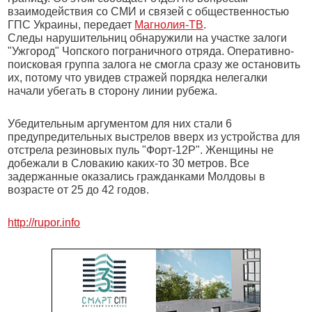
взаимодействия со СМИ и связей с общественностью
ГПС Украины, передает
Магнолия-ТВ
.
Следы нарушительниц обнаружили на участке залоги
"Ужгород" Чопского пограничного отряда. Оперативно-
поисковая группа залога не смогла сразу же остановить
их, потому что увидев стражей порядка нелегалки
начали убегать в сторону линии рубежа.
Убедительным аргументом для них стали 6
предупредительных выстрелов вверх из устройства для
отстрела резиновых пуль "Форт-12Р". Женщины не
добежали в Словакию каких-то 30 метров. Все
задержанные оказались гражданками Молдовы в
возрасте от 25 до 42 годов.
http://rupor.info