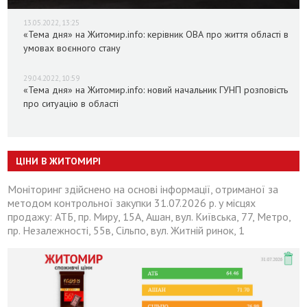
13.05.2022, 13:25
«Тема дня» на Житомир.info: керівник ОВА про життя області в
умовах воєнного стану
29.04.2022, 10:59
«Тема дня» на Житомир.info: новий начальник ГУНП розповість
про ситуацію в області
ЦІНИ В ЖИТОМИРІ
Моніторинг здійснено на основі інформації, отриманої за
методом контрольної закупки 31.07.2026 р. у місцях
продажу: АТБ, пр. Миру, 15А, Ашан, вул. Київська, 77, Метро,
пр. Незалежності, 55в, Сільпо, вул. Житній ринок, 1