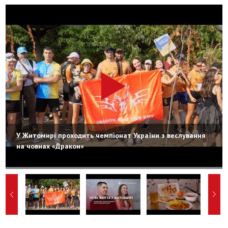
У Житомирі проходить чемпіонат України з веслування
на човнах «Дракон»