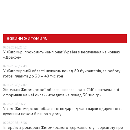
НОВИНИ ЖИТОМИРА
07.08.2026, 20:12
У Житомирі проходить чемпіонат України з веслування на човнах
«Дракон»
07.08.2026, 17:40
У Житомирській області шукають понад 80 бухгалтерів, за роботу
готові платити до 30 – 40 тис. грн
07.08.2026, 17:02
Жителька Житомирської області назвала код з СМС шахраям, а ті
оформили на неї онлайн-кредитів на понад 30 тис. грн
07.08.2026, 16:31
У селі Житомирської області господар під час сварки вдарив гостя
кухонним ножем й пішов з дому
07.08.2026, 15:36
Інтерв’ю з ректором Житомирського державного університету про