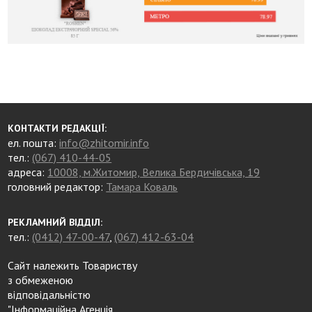
КОНТАКТИ РЕДАКЦІЇ:
ел. пошта:
info@zhitomir.info
тел.:
(067) 410-44-05
адреса:
10008, м.Житомир, Велика Бердичівська, 19
головний редактор:
Тамара Коваль
РЕКЛАМНИЙ ВІДДІЛ:
тел.:
(0412) 47-00-47
,
(067) 412-63-04
Сайт належить Товариству
з обмеженою
відповідальністю
"Інформаційна Агенція