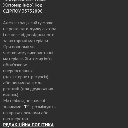
Житомир Інфо". Код
ЄДРПОУ 33732896
Адміністрація сайту може
не розділяти думку автора
і не несе відповідальності
за авторські матеріали.
При повному чи
частковому використанні
матеріалів Житомир.info
обов’язкове
гіперпосилання
(для інтернет-ресурсів),
або письмова згода
редакції (для друкованих
видань)
Матеріали, позначені
значками:
"Р"
- розміщують
на правах реклами або
партнерства
РЕДАКЦІЙНА ПОЛІТИКА