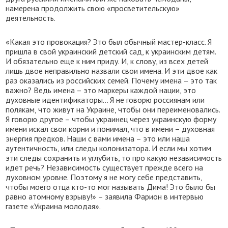
намерена продолжить свою «просветительскую»
деятельность.
«Какая это провокация? Это был обычный мастер-класс. Я
пришла в свой украинский детский сад, к украинским детям.
И обязательно еще к ним приду. И, к слову, из всех детей
лишь двое неправильно назвали свои имена. И эти двое как
раз оказались из российских семей. Почему имена – это так
важно? Ведь имена – это маркеры каждой нации, это
духовные идентификаторы... Я не говорю россиянам или
полякам, что живут на Украине, чтобы они переименовались.
Я говорю другое – чтобы украинец через украинскую форму
имени искал свои корни и понимал, что в имени – духовная
энергия предков. Наши с вами имена – это или наша
аутентичность, или следы колонизатора. И если мы хотим
эти следы сохранить и углубить, то про какую независимость
идет речь? Независимость существует прежде всего на
духовном уровне. Поэтому я не могу себе представить,
чтобы моего отца кто-то мог называть Дима! Это было бы
равно атомному взрыву!» – заявила Фарион в интервью
газете «Украина молодая».