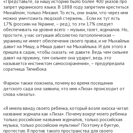
«Представьте, за нашу историю было более 400 указов про
запрет украинского языка. В 1888 году запретили креститься
Михайлом, только Михаил. То есть, они знали, что через имя
можно уничтожить людской стержень... Если их тут есть
17% (россиян на Украине, – ред.), то эти 17% следует
обеспечивать на уровне всего – музыки, газет, журналов. Но,
простите, у нас ситуация абсолютно патологическая –
украинец не имеет обеспечения своего права, и не Мыхайлык
давит на Мишу, а Миша давит на Мыхайлыка. И для этого я
пришла в садик, чтобы сказать: не давите. Ведь чем сильнее
давят на пружину, тем сильнее она ударит, ведь это
называется инстинктом самосохранения», – предупредила
соратница Тягнибока.
Фарион также пояснила, почему во время посещения
детского сада она заявила, что имя «Лиза» происходит от
слова «лизать».
«Я имела ввиду своего ребенка, который возле киоска читал
название журнала как «Лиза». Почему вокруг моего ребенка
только российские названия журналов, только российская
музыка, только российские мультики? Поэтому я бунтую,
протестую. Я против такого пространства для своего