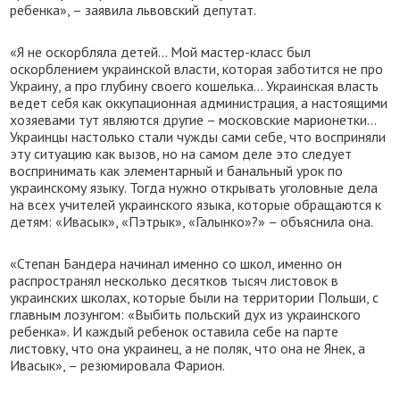
ребенка», – заявила львовский депутат.
«Я не оскорбляла детей... Мой мастер-класс был
оскорблением украинской власти, которая заботится не про
Украину, а про глубину своего кошелька... Украинская власть
ведет себя как оккупационная администрация, а настоящими
хозяевами тут являются другие – московские марионетки...
Украинцы настолько стали чужды сами себе, что восприняли
эту ситуацию как вызов, но на самом деле это следует
воспринимать как элементарный и банальный урок по
украинскому языку. Тогда нужно открывать уголовные дела
на всех учителей украинского языка, которые обращаются к
детям: «Ивасык», «Пэтрык», «Галынко»?» – объяснила она.
«Степан Бандера начинал именно со школ, именно он
распространял несколько десятков тысяч листовок в
украинских школах, которые были на территории Польши, с
главным лозунгом: «Выбить польский дух из украинского
ребенка». И каждый ребенок оставила себе на парте
листовку, что она украинец, а не поляк, что она не Янек, а
Ивасык», – резюмировала Фарион.