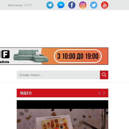
Житомир:
21
°C
ВІДЕО