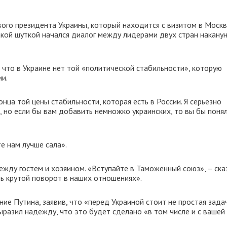
го президента Украины, который находится с визитом в Москв
акой шуткой начался диалог между лидерами двух стран наканун
 что в Украине нет той «политической стабильности», которую
ии.
нца той цены стабильности, которая есть в России. Я серьезно
 но если бы вам добавить немножко украинских, то вы бы понял
е нам лучше сала».
ду гостем и хозяином. «Вступайте в Таможенный союз», – ска
ть крутой поворот в наших отношениях».
ие Путина, заявив, что «перед Украиной стоит не простая зада
выразил надежду, что это будет сделано «в том числе и с вашей