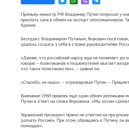
Премьер-министр РФ Владимир Путин попросил у ново
прислать сала в обмен на экспорт оппозиционеров. Т
Кремле.
Беседуя с Владимиром Путиным, Янукович посетовал,
удалось создать у себя в стране руководителям Росс
«Думаю, что российский народ еще не понимает до ко
говорю – политиканов и поджигателей хватает везде,
что такое политиканство», – заявил он.
«Спасибо, не надо», – отреагировал Путин. – Пришлит
Внимание СМИ привлек еще один обмен репликами меж
Путин в ответ на слова Януковича: «Мы хотим сдела
Украинский президент прямо не ответил на предложен
догнать Россию». При этом, обращаясь к Путину, он 
помощью».