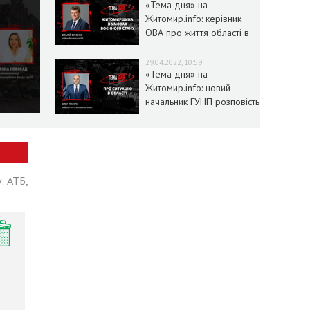
«Тема дня» на
Житомир.info: керівник
ОВА про життя області в
умовах воєнного стану
29.04.2022, 10:59
«Тема дня» на
Житомир.info: новий
начальник ГУНП розповість
про ситуацію в області
: АТБ,