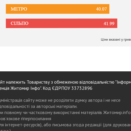
йт належить Товариству з обмеженою відповідальністю "Інформ
енція Житомир Інфо". Код ЄДРПОУ 33732896
міністрація сайту може не розділяти думку автора і не несе
дповідальності за авторські матеріали.
и повному чи частковому використанні матеріалів Житомир.info
ов’язкове гіперпосилання
ля інтернет-ресурсів), або письмова згода редакції (для друкова
дань)