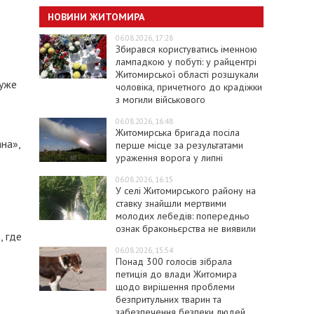
НОВИНИ ЖИТОМИРА
06.08.2026, 17:28
Збирався користуватись іменною
лампадкою у побуті: у райцентрі
Житомирської області розшукали
 уже
чоловіка, причетного до крадіжки
з могили військового
06.08.2026, 16:48
Житомирська бригада посіла
на»,
перше місце за результатами
ураження ворога у липні
06.08.2026, 16:15
У селі Житомирського району на
ставку знайшли мертвими
молодих лебедів: попередньо
ознак браконьєрства не виявили
, где
06.08.2026, 15:54
Понад 300 голосів зібрала
петиція до влади Житомира
щодо вирішення проблеми
безпритульних тварин та
забезпечення безпеки людей