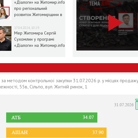
«Діалоги» на Житомир.info
про регіональний
розвиток Житомирщини в
умовах воєнного стану
17.04.2024, 10:29
Мер Житомира Сергій
Сухомлин у програмі
«Діалоги» на Житомир.info
 за методом контрольної закупки 31.07.2026 р. у місцях продажу
лежності, 55в, Сільпо, вул. Житній ринок, 1