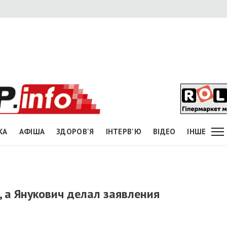
КА
АФІША
ЗДОРОВ'Я
ІНТЕРВ'Ю
ВІДЕО
ІНШЕ
, а Янукович делал заявления