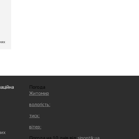
аційна
Погода
Житомир
вологість:
тиск:
вітер:
них
Погода на 10 днів від
sinoptik.ua