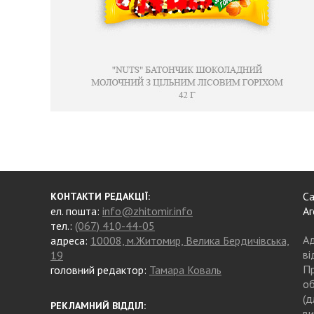
Са
КОНТАКТИ РЕДАКЦІЇ:
ел. пошта:
info@zhitomir.info
Аг
тел.:
(067) 410-44-05
Ад
адреса:
10008, м.Житомир, Велика Бердичівська,
ві
19
Пр
головний редактор:
Тамара Коваль
об
(д
РЕКЛАМНИЙ ВІДДІЛ:
ви