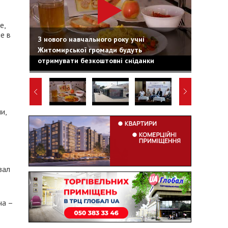
е,
е в
З нового навчального року учні
Житомирської громади будуть
отримувати безкоштовні сніданки
и,
зал
ча –