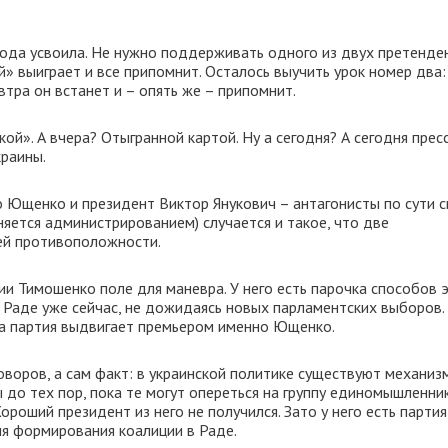
 года усвоила. Не нужно поддерживать одного из двух претенде
й» выиграет и все припомнит. Осталось выучить урок номер два:
втра он встанет и – опять же – припомнит.
». А вчера? Отыгранной картой. Ну а сегодня? А сегодня прес
раины.
то Ющенко и президент Виктор Янукович – антагонисты по сути с
няется администрированием) случается и такое, что две
ей противоположности.
лии Тимошенко поле для маневра. У него есть парочка способов 
в Раде уже сейчас, не дожидаясь новых парламентских выборов.
та партия выдвигает премьером именно Ющенко.
оворов, а сам факт: в украинской политике существуют механиз
до тех пор, пока те могут опереться на группу единомышленник
оший президент из него не получился. Зато у него есть партия,
ля формирования коалиции в Раде.