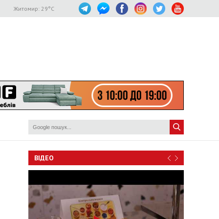
Житомир:
29
°C
ВІДЕО