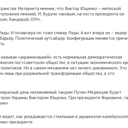
остранстве Интернета мнение, что Виктор Ющенко – неплохой
положное мнение). И, будучи таковым, на посту президента он
ором, Бандерой, ОУН…
ады. И позавчера он тоже спикер Рады. А вот вчера он – лидер
барьер. Политический аутсайдер. Конфигурации меняются, прич
ть.
 называя «украинизацией», есть нормальная демократическая
многом постсоветском обществе, в ситуации экономического кр
 политиков. Но в самом механизме нет ничего диковинного. Это
ен лишь при радикальной трансформации общества, а это
 прекрасный день несменяемый тандем Путин-Медведев будет
стром Украины Виктором Ющенко. При президенте Януковиче, т
рне».
же видят, как укладываются стеклышки в украинском калейдоскоп
енко-президенте.