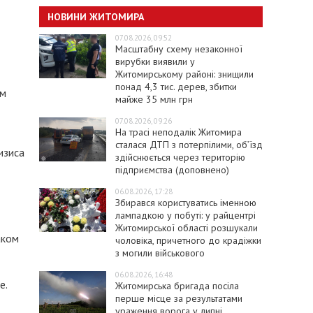
НОВИНИ ЖИТОМИРА
07.08.2026, 09:52
Масштабну схему незаконної
вирубки виявили у
Житомирському районі: знищили
понад 4,3 тис. дерев, збитки
ем
майже 35 млн грн
07.08.2026, 09:26
На трасі неподалік Житомира
сталася ДТП з потерпілими, об’їзд
изиса
здійснюється через територію
підприємства (доповнено)
06.08.2026, 17:28
Збирався користуватись іменною
лампадкою у побуті: у райцентрі
Житомирської області розшукали
аком
чоловіка, причетного до крадіжки
з могили військового
06.08.2026, 16:48
е.
Житомирська бригада посіла
перше місце за результатами
ураження ворога у липні