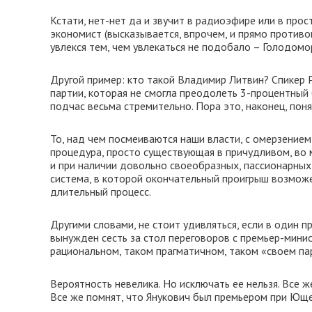
Кстати, нет-нет да и звучит в радиоэфире или в пр
экономист (высказывается, впрочем, и прямо противо
увлекся тем, чем увлекаться не подобало – Голодом
Другой пример: кто такой Владимир Литвин? Спикер Р
партии, которая не смогла преодолеть 3-процентный 
подчас весьма стремительно. Пора это, наконец, поня
То, над чем посмеиваются наши власти, с омерзением
процедура, просто существующая в причудливом, во 
и при наличии довольно своеобразных, пассионарных
система, в которой окончательный проигрыш возмож
длительный процесс.
Другими словами, не стоит удивляться, если в один
вынужден сесть за стол переговоров с премьер-мини
рациональном, таком прагматичном, таком «своем па
Вероятность невелика. Но исключать ее нельзя. Все 
Все же помнят, что Янукович был премьером при Ющ