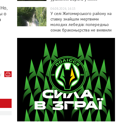
 Но,
06.08.2026, 16:15
ы о
У селі Житомирського району на
ставку знайшли мертвими
а
молодих лебедів: попередньо
ознак браконьєрства не виявили
у