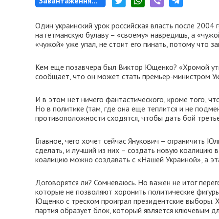
Завантаження...
Один украинский урок российская власть после 2004
на гетманскую булаву – «своему» навредишь, а «чужо
«чужой» уже упал, не стоит его пинать, потому что за
Кем еще позавчера был Виктор Ющенко? «Хромой уткой
сообщает, что он может стать премьер-министром Ук
И в этом нет ничего фантастического, кроме того, ч
Но в политике (там, где она еще теплится и не подме
противоположности сходятся, чтобы дать бой треть
Главное, чего хочет сейчас Янукович – ограничить Ю
сделать, и лучший из них – создать новую коалицию 
коалицию можно создавать с «Нашей Украиной», а э
Договорятся ли? Сомневаюсь. Но важен не итог перег
которые не позволяют хоронить политические фигуры 
Ющенко с треском проиграл президентские выборы. Хор
партия образует блок, который является ключевым д