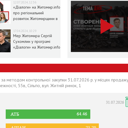
12.07.2024, 12:36
«Діалоги» на Житомир.info
про регіональний
розвиток Житомирщини в
умовах воєнного стану
17.04.2024, 10:29
Мер Житомира Сергій
Сухомлин у програмі
«Діалоги» на Житомир.info
 за методом контрольної закупки 31.07.2026 р. у місцях продажу
лежності, 55в, Сільпо, вул. Житній ринок, 1