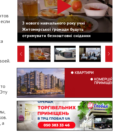
нтов
 если
З нового навчального року учні
Житомирської громади будуть
отримувати безкоштовні сніданки
са
воей.
это
 Эту
мы,
ов.
 а