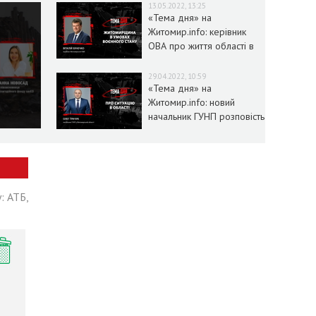
13.05.2022, 13:25
«Тема дня» на
Житомир.info: керівник
ОВА про життя області в
умовах воєнного стану
29.04.2022, 10:59
«Тема дня» на
Житомир.info: новий
начальник ГУНП розповість
про ситуацію в області
: АТБ,