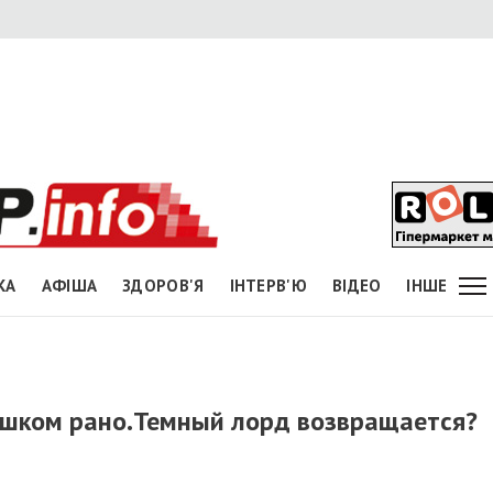
КА
АФІША
ЗДОРОВ'Я
ІНТЕРВ'Ю
ВІДЕО
ІНШЕ
шком рано.Темный лорд возвращается?