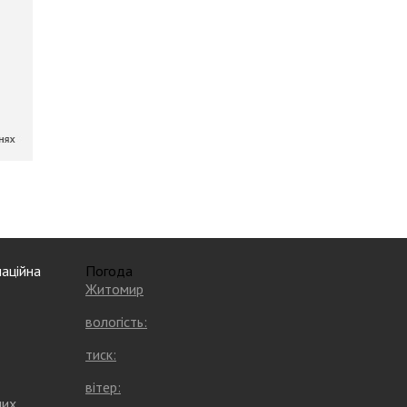
аційна
Погода
Житомир
вологість:
тиск:
вітер:
них