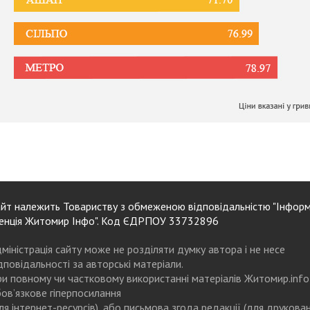
йт належить Товариству з обмеженою відповідальністю "Інформ
енція Житомир Інфо". Код ЄДРПОУ 33732896
міністрація сайту може не розділяти думку автора і не несе
дповідальності за авторські матеріали.
и повному чи частковому використанні матеріалів Житомир.info
ов’язкове гіперпосилання
ля інтернет-ресурсів), або письмова згода редакції (для друкова