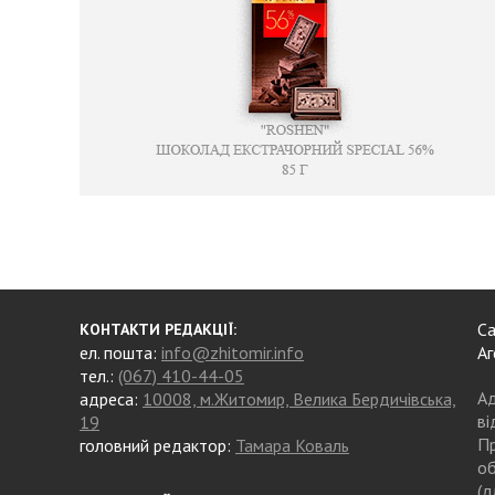
Са
КОНТАКТИ РЕДАКЦІЇ:
ел. пошта:
info@zhitomir.info
Аг
тел.:
(067) 410-44-05
Ад
адреса:
10008, м.Житомир, Велика Бердичівська,
ві
19
Пр
головний редактор:
Тамара Коваль
об
(д